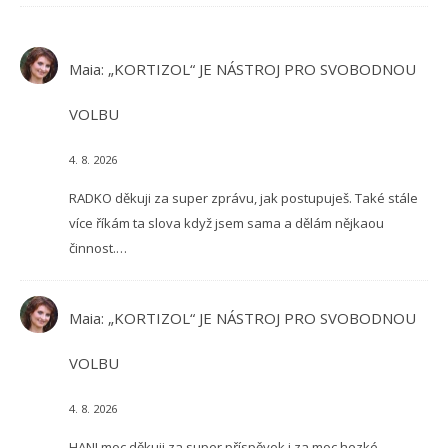
Maia
:
„KORTIZOL“ JE NÁSTROJ PRO SVOBODNOU
VOLBU
4. 8. 2026
RADKO děkuji za super zprávu, jak postupuješ. Také stále
více říkám ta slova když jsem sama a dělám nějkaou
činnost.…
Maia
:
„KORTIZOL“ JE NÁSTROJ PRO SVOBODNOU
VOLBU
4. 8. 2026
HANI moc děkuji za super příspěvek i za moc hezké