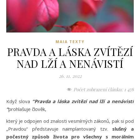
MAIA TEXTY
PRAVDA A LÁSKA ZVÍTĚZÍ
NAD LŽÍ A NENÁVISTÍ
26. 11. 2022
Počet zobrazení článku:
1 478
Když slova
“Pravda a láska zvítězí nad lží a nenávistí
“
prohlašuje člověk,
který je odpojen od znalosti vesmírných zákonů, pak si pod
„Pravdou“ představuje naimplantovaný tzv.
slušný a
počestný způsob života pro všechny s morálním