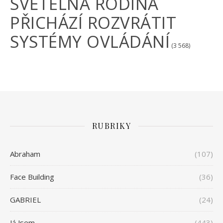
SVĚTELNÁ RODINA
PŘICHÁZÍ ROZVRÁTIT
SYSTÉMY OVLÁDÁNÍ
(3 568)
RUBRIKY
Abraham
(107)
Face Building
(36)
GABRIEL
(24)
Já Jsem
(443)