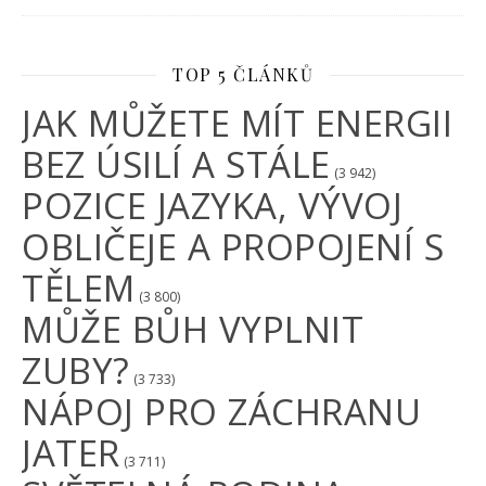
TOP 5 ČLÁNKŮ
JAK MŮŽETE MÍT ENERGII
BEZ ÚSILÍ A STÁLE
(3 942)
POZICE JAZYKA, VÝVOJ
OBLIČEJE A PROPOJENÍ S
TĚLEM
(3 800)
MŮŽE BŮH VYPLNIT
ZUBY?
(3 733)
NÁPOJ PRO ZÁCHRANU
JATER
(3 711)