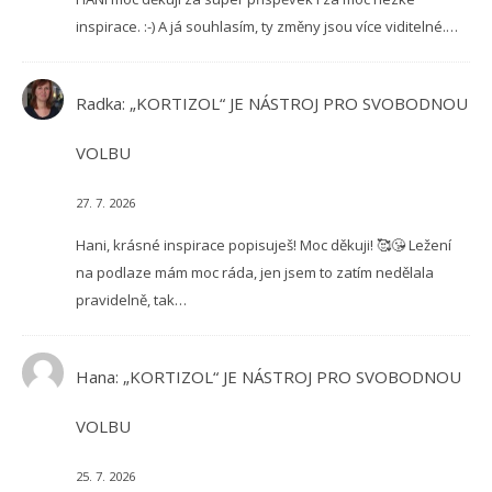
inspirace. :-) A já souhlasím, ty změny jsou více viditelné.…
Radka
:
„KORTIZOL“ JE NÁSTROJ PRO SVOBODNOU
VOLBU
27. 7. 2026
Hani, krásné inspirace popisuješ! Moc děkuji! 🥰😘 Ležení
na podlaze mám moc ráda, jen jsem to zatím nedělala
pravidelně, tak…
Hana
:
„KORTIZOL“ JE NÁSTROJ PRO SVOBODNOU
VOLBU
25. 7. 2026