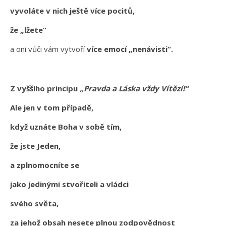
vyvoláte v nich ještě více pocitů,
že „lžete“
a oni vůči vám vytvoří
více emocí „nenávisti“.
Z vyššího principu
„Pravda a Láska vždy Vítězí!“
Ale jen v tom případě,
když uznáte Boha v sobě tím,
že jste Jeden,
a zplnomocníte se
jako jedinými stvořiteli a vládci
svého světa,
za jehož obsah nesete plnou zodpovědnost