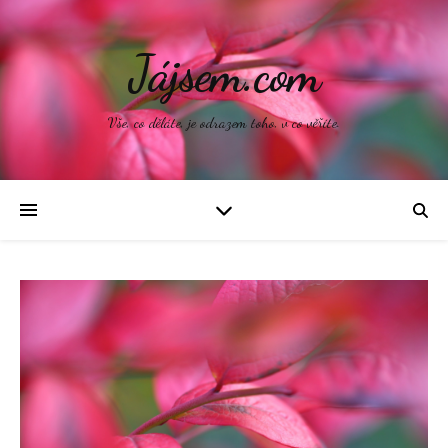
Jájsem.com
Vše, co děláte, je odrazem toho, v co věříte.