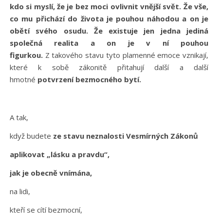
kdo si myslí, že je bez moci ovlivnit vnější svět. Že vše,
co mu přichází do života je pouhou náhodou a on je
obětí svého osudu. Že existuje jen jedna jediná
společná realita a on je v ní pouhou
figurkou.
Z takového stavu tyto plamenné emoce vznikají,
které k sobě zákonitě přitahují další a další
hmotné
potvrzení bezmocného bytí.
A tak,
když budete
ze stavu neznalosti Vesmírných Zákonů
aplikovat „lásku a pravdu“,
jak je obecně vnímána,
na lidi,
kteří se cítí bezmocní,