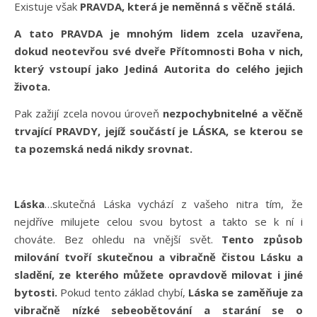
Existuje však
PRAVDA, která je neměnná s věčně stálá.
A tato PRAVDA je mnohým lidem zcela uzavřena,
dokud neotevřou své dveře Přítomnosti Boha v nich,
který vstoupí jako Jediná Autorita do celého jejich
života.
Pak zažijí zcela novou úroveň
nezpochybnitelné a věčně
trvající PRAVDY, jejíž součástí je LÁSKA, se kterou se
ta pozemská nedá nikdy srovnat.
Láska
…skutečná Láska vychází z vašeho nitra tím, že
nejdříve milujete celou svou bytost a takto se k ní i
chováte. Bez ohledu na vnější svět.
Tento způsob
milování tvoří skutečnou a vibračně čistou Lásku a
sladění, ze kterého můžete opravdově milovat i jiné
bytosti.
Pokud tento základ chybí,
Láska se zaměňuje za
vibračně nízké sebeobětování a starání se o