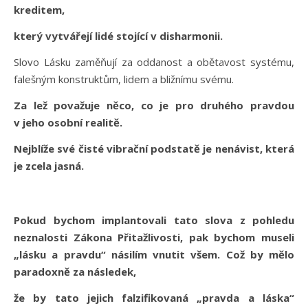
kreditem,
který vytvářejí lidé stojící v disharmonii.
Slovo Lásku zaměňují za oddanost a obětavost systému,
falešným konstruktům, lidem a bližnímu svému.
Za lež považuje něco, co je pro druhého pravdou
v jeho osobní realitě.
Nejblíže své čisté vibrační podstatě je nenávist, která
je zcela jasná.
Pokud bychom implantovali tato slova z pohledu
neznalosti Zákona Přitažlivosti, pak bychom museli
„lásku a pravdu“ násilím vnutit všem. Což by mělo
paradoxně za následek,
že by tato jejich falzifikovaná „pravda a láska“