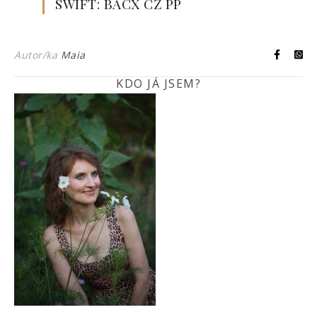
SWIFT: BACX CZ PP
Autor/ka
Maia
KDO JÁ JSEM?