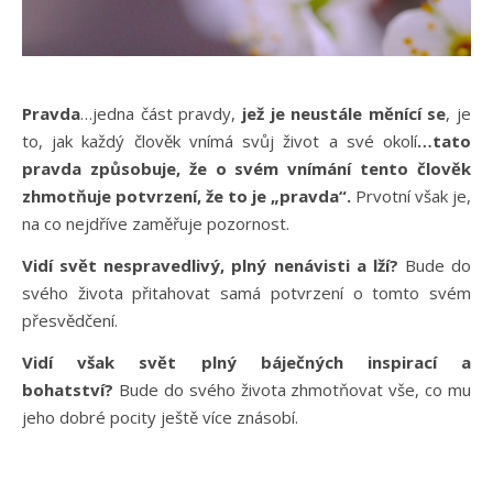
Pravda
…jedna část pravdy,
jež je neustále měnící se
, je
to, jak každý člověk vnímá svůj život a své okolí
…tato
pravda způsobuje, že o svém vnímání tento člověk
zhmotňuje potvrzení, že to je „pravda“.
Prvotní však je,
na co nejdříve zaměřuje pozornost.
Vidí svět nespravedlivý, plný nenávisti a lží?
Bude do
svého života přitahovat samá potvrzení o tomto svém
přesvědčení.
Vidí však svět plný báječných inspirací a
bohatství?
Bude do svého života zhmotňovat vše, co mu
jeho dobré pocity ještě více znásobí.