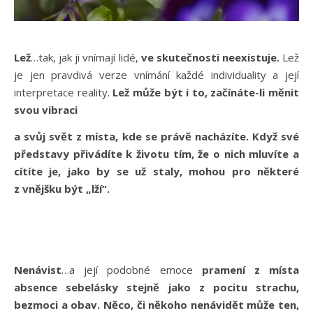
Lež
…tak, jak ji vnímají lidé,
ve skutečnosti neexistuje.
Lež
je jen pravdivá verze vnímání každé individuality a její
interpretace reality.
Lež může být i to, začínáte-li měnit
svou vibraci
a svůj svět z místa, kde se právě nacházíte. Když své
představy přivádíte k životu tím, že o nich mluvíte a
cítíte je, jako by se už staly, mohou pro některé
z vnějšku být „lží“.
Nenávist
…a její podobné emoce
pramení z místa
absence sebelásky stejně jako z pocitu strachu,
bezmoci a obav.
Něco, či někoho nenávidět může ten,