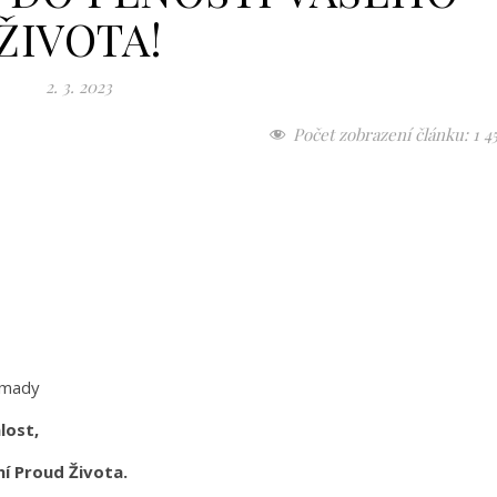
ŽIVOTA!
2. 3. 2023
Počet zobrazení článku:
1 4
romady
lost,
ní Proud Života.