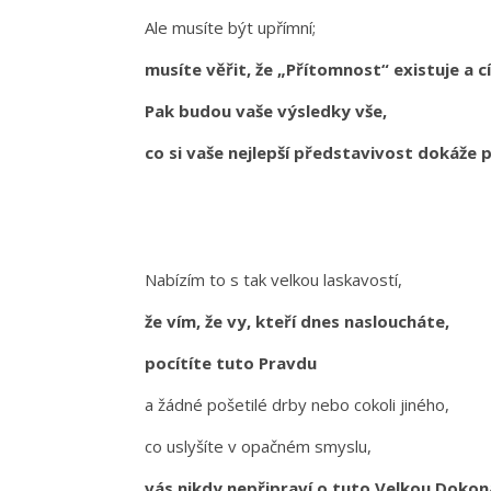
Ale musíte být upřímní;
musíte věřit, že „Přítomnost“ existuje a cít
Pak budou vaše výsledky vše,
co si vaše nejlepší představivost dokáže 
Nabízím to s tak velkou laskavostí,
že vím, že vy, kteří dnes nasloucháte,
pocítíte tuto Pravdu
a žádné pošetilé drby nebo cokoli jiného,
co uslyšíte v opačném smyslu,
vás nikdy nepřipraví o tuto Velkou Dokon