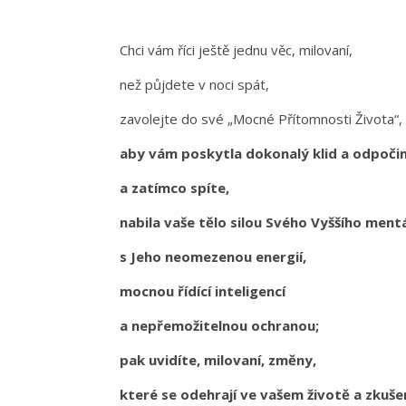
Chci vám říci ještě jednu věc, milovaní,
než půjdete v noci spát,
zavolejte do své „Mocné Přítomnosti Života“,
aby vám poskytla dokonalý klid a odpoči
a zatímco spíte,
nabila vaše tělo silou Svého Vyššího ment
s Jeho neomezenou energií,
mocnou řídící inteligencí
a nepřemožitelnou ochranou;
pak uvidíte, milovaní, změny,
které se odehrají ve vašem životě a zkuš