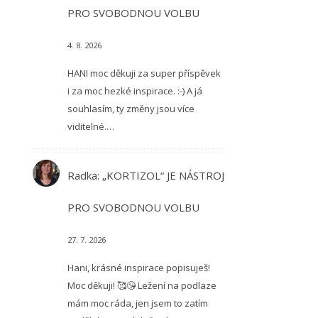
PRO SVOBODNOU VOLBU
4. 8. 2026
HANI moc děkuji za super příspěvek
i za moc hezké inspirace. :-) A já
souhlasím, ty změny jsou více
viditelné.…
Radka
:
„KORTIZOL“ JE NÁSTROJ
PRO SVOBODNOU VOLBU
27. 7. 2026
Hani, krásné inspirace popisuješ!
Moc děkuji! 🥰😘 Ležení na podlaze
mám moc ráda, jen jsem to zatím