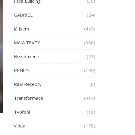
Face Building
(36)
GABRIEL
(24)
Já Jsem
(443)
MAIA TEXTY
(386)
Nezařazené
(23)
PENÍZE
(199)
Raw Recepty
(8)
Transformace
(314)
Tvoření
(10)
Videa
(178)