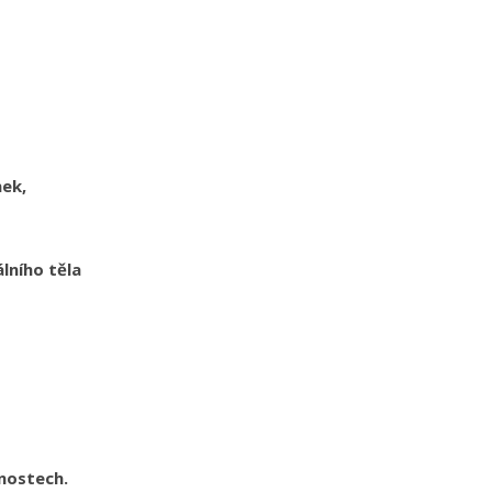
nek,
álního těla
enostech.