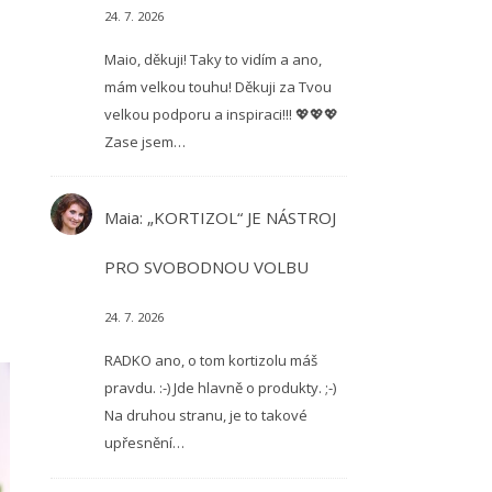
24. 7. 2026
Maio, děkuji! Taky to vidím a ano,
mám velkou touhu! Děkuji za Tvou
velkou podporu a inspiraci!!! 💖💖💖
Zase jsem…
Maia
:
„KORTIZOL“ JE NÁSTROJ
PRO SVOBODNOU VOLBU
24. 7. 2026
RADKO ano, o tom kortizolu máš
pravdu. :-) Jde hlavně o produkty. ;-)
Na druhou stranu, je to takové
upřesnění…