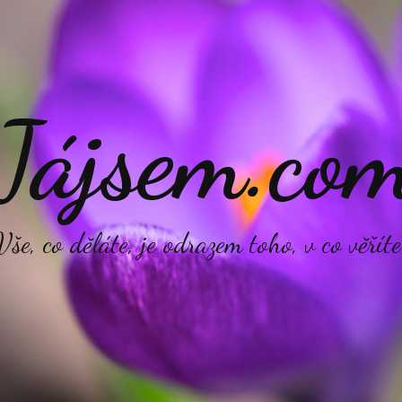
Jájsem.co
Vše, co děláte, je odrazem toho, v co věříte