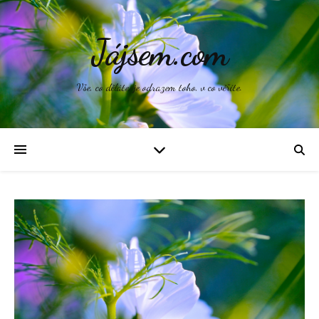
Jájsem.com
Vše, co děláte, je odrazem toho, v co věříte.