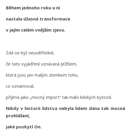
Během jednoho roku u ní
nastala úžasná transformace
v jejím celém vnějším zjevu.
Zdá se být neuvěřitelné,
že tato vyjádření uznávaná Ježíšem,
která jsou jen malým zlomkem toho,
co oznamoval,
přijímá jako „mocný import“ tak málo lidských bytostí.
Nikdy v historii lidstva nebyla lidem dána tak mocná
prohlášení,
jaké poskytl On.