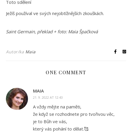
Toto sdělení
Ježíš používal ve svých nejobtížnějších zkouškách.
Saint Germain, překlad + foto: Maia Špačková
Autor/ka
Maia
ONE COMMENT
MAIA
21. 9. 2022 AT 12:43
A vždy mějte na paměti,
že když se rozhodnete pro tvořivou věc,
je to Bůh ve vás,
který vás pohání to dělat.🥰