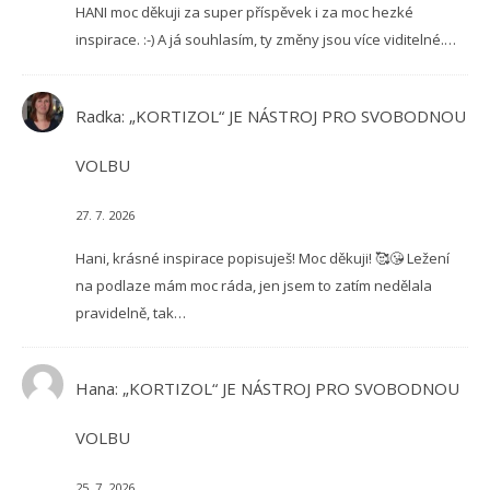
HANI moc děkuji za super příspěvek i za moc hezké
inspirace. :-) A já souhlasím, ty změny jsou více viditelné.…
Radka
:
„KORTIZOL“ JE NÁSTROJ PRO SVOBODNOU
VOLBU
27. 7. 2026
Hani, krásné inspirace popisuješ! Moc děkuji! 🥰😘 Ležení
na podlaze mám moc ráda, jen jsem to zatím nedělala
pravidelně, tak…
Hana
:
„KORTIZOL“ JE NÁSTROJ PRO SVOBODNOU
VOLBU
25. 7. 2026