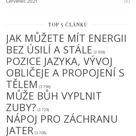
Červenec 2021
(6)
TOP 5 ČLÁNKŮ
JAK MŮŽETE MÍT ENERGII
BEZ ÚSILÍ A STÁLE
(3 938)
POZICE JAZYKA, VÝVOJ
OBLIČEJE A PROPOJENÍ S
TĚLEM
(3 796)
MŮŽE BŮH VYPLNIT
ZUBY?
(3 729)
NÁPOJ PRO ZÁCHRANU
JATER
(3 708)