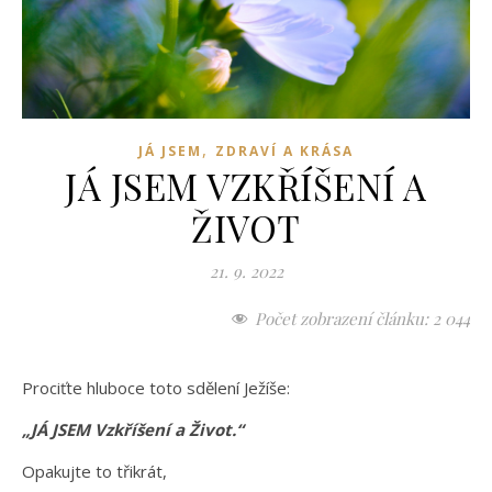
,
JÁ JSEM
ZDRAVÍ A KRÁSA
JÁ JSEM VZKŘÍŠENÍ A
ŽIVOT
21. 9. 2022
Počet zobrazení článku:
2 044
Prociťte hluboce toto sdělení Ježíše:
„JÁ JSEM Vzkříšení a Život.“
Opakujte to třikrát,