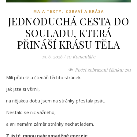
,
MAIA TEXTY
ZDRAVÍ A KRÁSA
JEDNODUCHÁ CESTA DO
SOULADU, KTERÁ
PŘINÁŠÍ KRÁSU TĚLA
15. 6. 2026
/
10 Komentáře
Počet zobrazení článku:
291
Milí přátelé a čtenáři těchto stránek.
Jak jste si všimli,
na nějakou dobu jsem na stránky přestala psát.
Nestalo se nic vážného,
a ani nemám záměr stránky nechat ladem.
Z jisté, mnou nahromaděné energie,