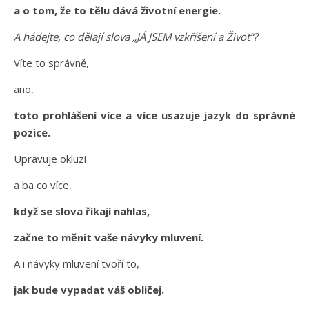
a o tom, že to tělu dává životní energie.
A hádejte, co dělají slova „JÁ JSEM vzkříšení a Život“?
Víte to správně,
ano,
toto prohlášení více a více usazuje jazyk do správné
pozice.
Upravuje okluzi
a ba co více,
když se slova říkají nahlas,
začne to měnit vaše návyky mluvení.
A i návyky mluvení tvoří to,
jak bude vypadat váš obličej.