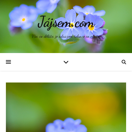
Jájsem.com
Vše, co děláte, je odrazem toho, v co věříte.