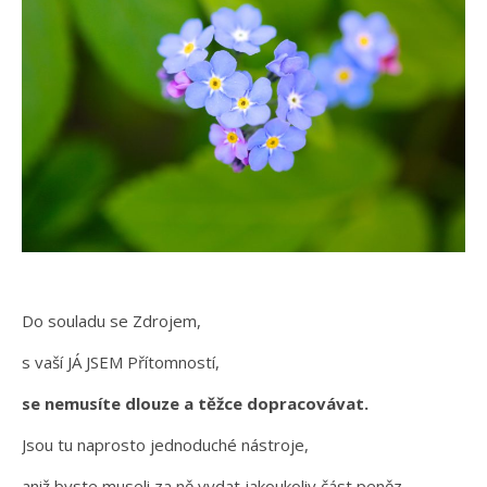
Do souladu se Zdrojem,
s vaší JÁ JSEM Přítomností,
se nemusíte dlouze a těžce dopracovávat.
Jsou tu naprosto jednoduché nástroje,
aniž byste museli za ně vydat jakoukoliv část peněz,