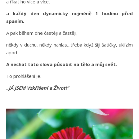
a říkat ho více a více,
a každý den dynamicky nejméně 1 hodinu před
spaním.
A pak během dne častěji a častěji,
někdy v duchu, někdy nahlas…třeba když šiji šatičky, uklízím
apod.
A nechat tato slova působit na tělo a můj svět.
To prohlášení je.
„JÁ JSEM Vzkříšení a Život!“