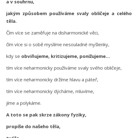
a v souhrnu,
jakým způsobem používáme svaly obličeje a celého
těla.
Čím více se zaměřuje na disharmonické věci,
čím více si o sobě myslíme nesouladné myšlenky,
kdy se
obviňujeme, kritizujeme, ponižujeme…
tím více neharmonicky používáme svaly svého obličeje,
tím více neharmonicky držíme hlavu a páteř,
tím více neharmonicky dýcháme, mluvíme,
jíme a polykáme.
A toto se pak skrze zákony fyziky,
propíše do našeho těla,
tváře