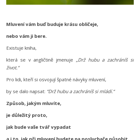
Mluvení vám buď buduje krásu obličeje,
nebo vám ji bere.
Existuje kniha,
která se v angličtině jmenuje
„Drž hubu a zachráníš si
život.“
Pro lidi, kteří si osvojují špatné návyky mluvení,
by se dalo napsat:
“Drž hubu a zachráníš si mládí.“
Způsob, jakým mluvíte,
je důležitý proto,
jak bude vaše tvář vypadat
a i to, jak při mluvení budete na posluchače působit.