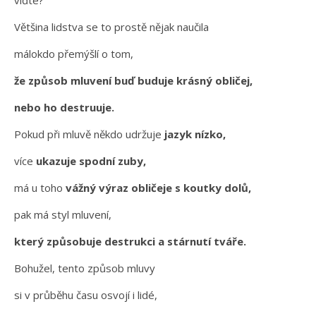
Většina lidstva se to prostě nějak naučila
málokdo přemýšlí o tom,
že způsob mluvení buď buduje krásný obličej,
nebo ho destruuje.
Pokud při mluvě někdo udržuje
jazyk nízko,
více
ukazuje spodní zuby,
má u toho
vážný výraz obličeje s koutky dolů,
pak má styl mluvení,
který způsobuje destrukci a stárnutí tváře.
Bohužel, tento způsob mluvy
si v průběhu času osvojí i lidé,