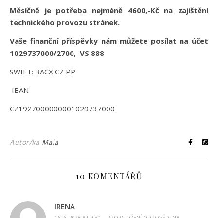
Měsíčně je potřeba nejméně 4600,-Kč na zajištění
technického provozu stránek.
Vaše finanční příspěvky nám můžete posílat na účet
1029737000/2700, VS 888
SWIFT: BACX CZ PP
IBAN
CZ1927000000001029737000
Autor/ka
Maia
10 KOMENTÁŘŮ
IRENA
16. 6. 2026 AT 9:30
PRO VLOŽENÍ ODPOVĚDI NA