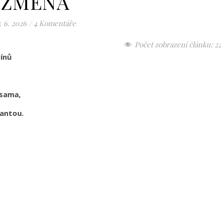
ZMĚNA
. 6. 2026
/
4 Komentáře
Počet zobrazení článku:
2
ínů
 sama,
iantou.