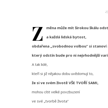
27
Z
měna může mít širokou škálu odst
a každá lidská bytost,
obdařena „svobodnou volbou“ si stanoví
který odstín bude pro ni nejvhodnější var
A tak lidé,
kteří si již nějakou dobu uvědomují to,
že si ve svém životě VŠE TVOŘÍ SAMI,
mohou cítit velké povzbuzení
ve své „tvorbě života“