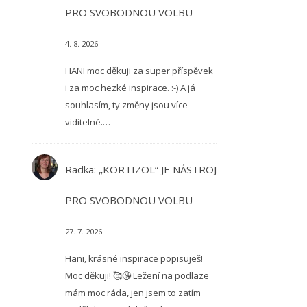
PRO SVOBODNOU VOLBU
4. 8. 2026
HANI moc děkuji za super příspěvek
i za moc hezké inspirace. :-) A já
souhlasím, ty změny jsou více
viditelné.…
Radka
:
„KORTIZOL“ JE NÁSTROJ
PRO SVOBODNOU VOLBU
27. 7. 2026
Hani, krásné inspirace popisuješ!
Moc děkuji! 🥰😘 Ležení na podlaze
mám moc ráda, jen jsem to zatím