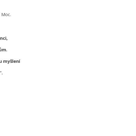
í Moc.
nci,
vům.
u myšlení
“.