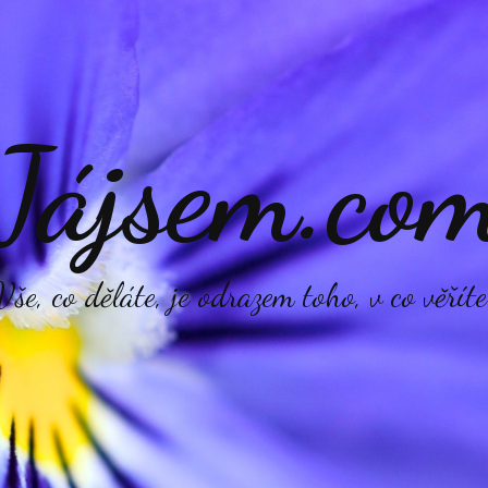
Jájsem.co
Vše, co děláte, je odrazem toho, v co věříte