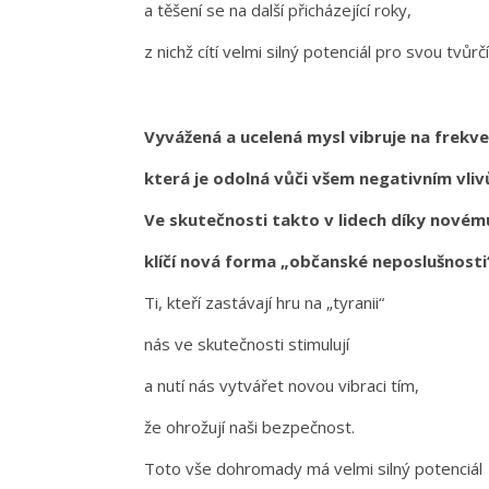
a těšení se na další přicházející roky,
z nichž cítí velmi silný potenciál pro svou tvůrč
Vyvážená a ucelená mysl vibruje na frekve
která je odolná vůči všem negativním vli
Ve skutečnosti takto v lidech díky novém
klíčí nová forma „občanské neposlušnosti
Ti, kteří zastávají hru na „tyranii“
nás ve skutečnosti stimulují
a nutí nás vytvářet novou vibraci tím,
že ohrožují naši bezpečnost.
Toto vše dohromady má velmi silný potenciál