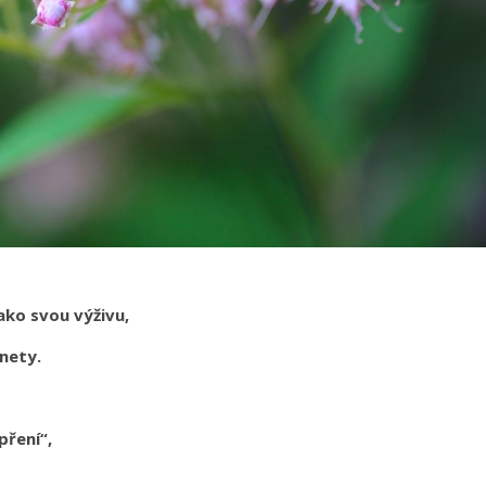
ako svou výživu,
anety.
pření“,