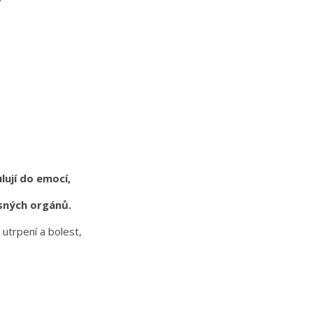
ují do emocí,
esných orgánů.
utrpení a bolest,