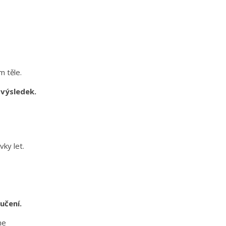
m těle.
 výsledek.
ky let.
učení.
me