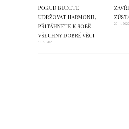
POKUD BUDETE
ZAVŘE
UDRŽOVAT HARMONII,
ZŮST
20. 1. 202
PŘITÁHNETE K SOBĚ
VŠECHNY DOBRÉ VĚCI
10. 5. 2023