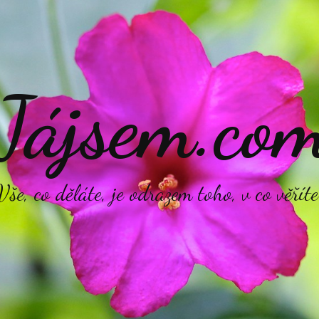
Jájsem.co
Vše, co děláte, je odrazem toho, v co věříte