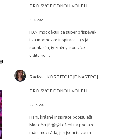
PRO SVOBODNOU VOLBU
4. 8. 2026
HANI moc děkuji za super příspěvek
i za moc hezké inspirace. :-) A já
souhlasím, ty změny jsou více
viditelné.…
Radka
:
„KORTIZOL“ JE NÁSTROJ
PRO SVOBODNOU VOLBU
27. 7. 2026
Hani, krásné inspirace popisuješ!
Moc děkuji! 🥰😘 Ležení na podlaze
mám moc ráda, jen jsem to zatím