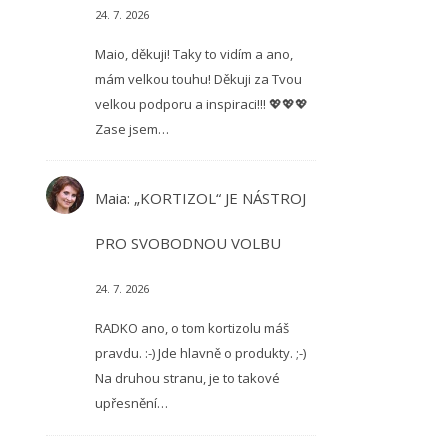
24. 7. 2026
Maio, děkuji! Taky to vidím a ano,
mám velkou touhu! Děkuji za Tvou
velkou podporu a inspiraci!!! 💖💖💖
Zase jsem…
Maia
:
„KORTIZOL“ JE NÁSTROJ
PRO SVOBODNOU VOLBU
24. 7. 2026
RADKO ano, o tom kortizolu máš
pravdu. :-) Jde hlavně o produkty. ;-)
Na druhou stranu, je to takové
upřesnění…