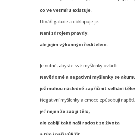
co ve vesmíru existuje.
Utváří galaxie a obklopuje je.
Není zdrojem pravdy,
ale jejím výkonným ředitelem.
Je nutné, abyste své myšlenky ovládli.
Nevědomé a negativní myšlenky se akumul
jež mohou následně zapříčinit selhání těl
Negativní myšlenky a emoce způsobují napětí, 
jež
nejen že zabíjí tělo,
ale zabíjí také naši radost ze života
a tím i naši vůli žít.