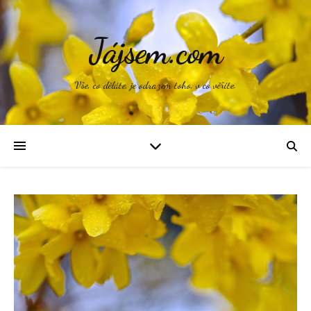
Jájsem.com
Vše, co děláte, je odrazem toho, v co věříte.