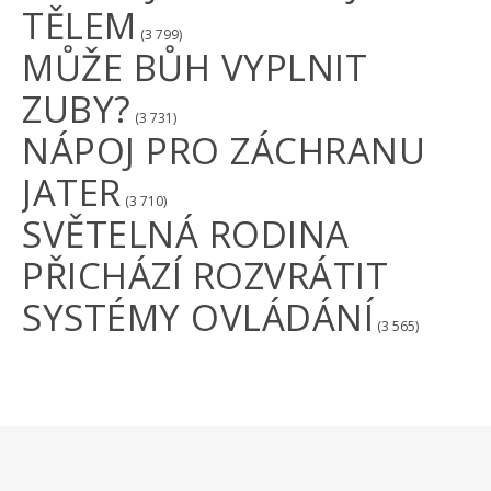
TĚLEM
(3 799)
MŮŽE BŮH VYPLNIT
ZUBY?
(3 731)
NÁPOJ PRO ZÁCHRANU
JATER
(3 710)
SVĚTELNÁ RODINA
PŘICHÁZÍ ROZVRÁTIT
SYSTÉMY OVLÁDÁNÍ
(3 565)