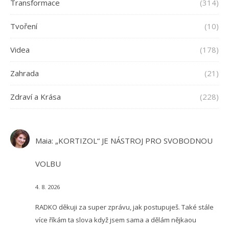
Transformace
(314)
Tvoření
(10)
Videa
(178)
Zahrada
(21)
Zdraví a Krása
(228)
Maia
:
„KORTIZOL“ JE NÁSTROJ PRO SVOBODNOU
VOLBU
4. 8. 2026
RADKO děkuji za super zprávu, jak postupuješ. Také stále
více říkám ta slova když jsem sama a dělám nějkaou