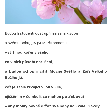
Budou-li studenti dost upřímní sami k sobě
a svému Bohu, „JÁ JSEM Přítomnosti“,
vytrhnou kořeny všeho,
co v nich působí narušení,
a budou schopni cítit Mocné Světlo a Záři Velkého
Božího Já,
což je stále trvající Sílou v Síle,
ujištěním v čemkoli, co mohou potřebovat
– aby mohly pevně držet své nohy na Skále Pravdy,