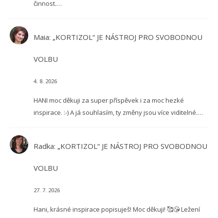
činnost.…
Maia
:
„KORTIZOL“ JE NÁSTROJ PRO SVOBODNOU
VOLBU
4. 8. 2026
HANI moc děkuji za super příspěvek i za moc hezké
inspirace. :-) A já souhlasím, ty změny jsou více viditelné.…
Radka
:
„KORTIZOL“ JE NÁSTROJ PRO SVOBODNOU
VOLBU
27. 7. 2026
Hani, krásné inspirace popisuješ! Moc děkuji! 🥰😘 Ležení