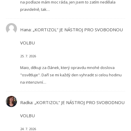
na podlaze mám moc ráda, jen jsem to zatím nedělala
pravidelně, tak…
Hana
:
„KORTIZOL“ JE NÁSTROJ PRO SVOBODNOU
VOLBU
25. 7. 2026
Maio, děkuji za článek, který opravdu mnohé doslova
"osvětluje". Daří se mi každý den vyhradit si celou hodinu
na intenzivní…
Radka
:
„KORTIZOL“ JE NÁSTROJ PRO SVOBODNOU
VOLBU
24. 7. 2026