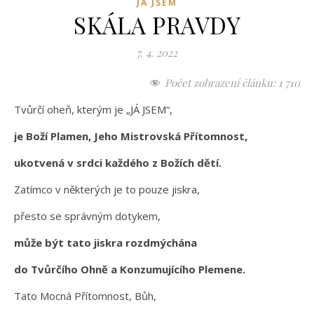
JÁ JSEM
SKÁLA PRAVDY
7. 4. 2022
Počet zobrazení článku:
1 710
Tvůrčí oheň, kterým je „JÁ JSEM“,
je Boží Plamen, Jeho Mistrovská Přítomnost,
ukotvená v srdci každého z Božích dětí.
Zatímco v některých je to pouze jiskra,
přesto se správným dotykem,
může být tato jiskra rozdmýchána
do Tvůrčího Ohně a Konzumujícího Plemene.
Tato Mocná Přítomnost, Bůh,