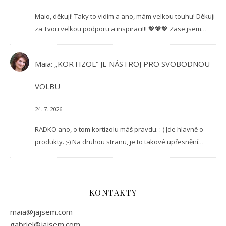
Maio, děkuji! Taky to vidím a ano, mám velkou touhu! Děkuji
za Tvou velkou podporu a inspiraci!!! 💖💖💖 Zase jsem…
Maia
:
„KORTIZOL“ JE NÁSTROJ PRO SVOBODNOU
VOLBU
24. 7. 2026
RADKO ano, o tom kortizolu máš pravdu. :-) Jde hlavně o
produkty. ;-) Na druhou stranu, je to takové upřesnění…
KONTAKTY
maia@jajsem.com
gabriel@jajsem.com