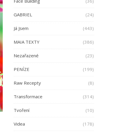
Face Building
(36)
GABRIEL
(24)
Já Jsem
(443)
MAIA TEXTY
(386)
Nezařazené
(23)
PENÍZE
(199)
Raw Recepty
(8)
Transformace
(314)
Tvoření
(10)
Videa
(178)