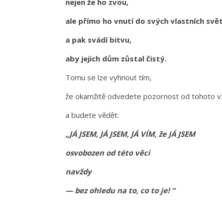
nejen že ho zvou,
ale přímo ho vnutí do svých vlastních svě
a pak svádí bitvu,
aby jejich dům zůstal čistý.
Tomu se lze vyhnout tím,
že okamžitě odvedete pozornost od tohoto 
a budete vědět:
„JÁ JSEM, JÁ JSEM, JÁ VÍM, že JÁ JSEM
osvobozen od této věci
navždy
— bez ohledu na to, co to je! “