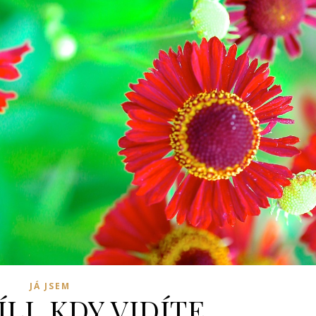
JÁ JSEM
LI, KDY VIDÍTE