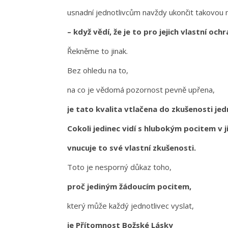
usnadní jednotlivcům navždy ukončit takovou 
– když vědí, že je to pro jejich vlastní och
Řekněme to jinak.
Bez ohledu na to,
na co je vědomá pozornost pevně upřena,
je tato kvalita vtlačena do zkušenosti jed
Cokoli jedinec vidí s hlubokým pocitem v j
vnucuje to své vlastní zkušenosti.
Toto je nesporný důkaz toho,
proč jediným žádoucím pocitem,
který může každý jednotlivec vyslat,
je Přítomnost Božské Lásky