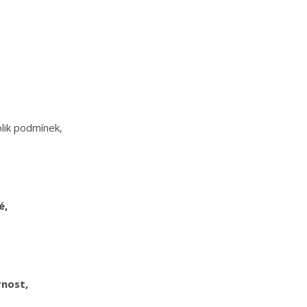
olik podmínek,
é,
ornost,