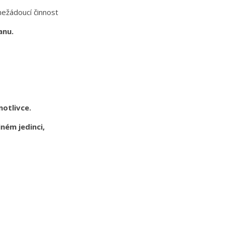
nežádoucí činnost
ranu.
notlivce.
iném jedinci,