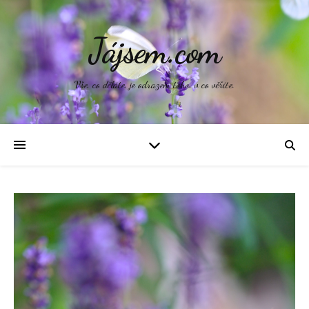
Jájsem.com
Vše, co děláte, je odrazem toho, v co věříte.