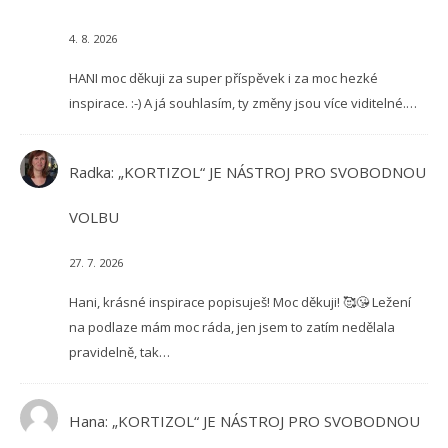
4. 8. 2026
HANI moc děkuji za super příspěvek i za moc hezké
inspirace. :-) A já souhlasím, ty změny jsou více viditelné.…
Radka
:
„KORTIZOL“ JE NÁSTROJ PRO SVOBODNOU
VOLBU
27. 7. 2026
Hani, krásné inspirace popisuješ! Moc děkuji! 🥰😘 Ležení
na podlaze mám moc ráda, jen jsem to zatím nedělala
pravidelně, tak…
Hana
:
„KORTIZOL“ JE NÁSTROJ PRO SVOBODNOU