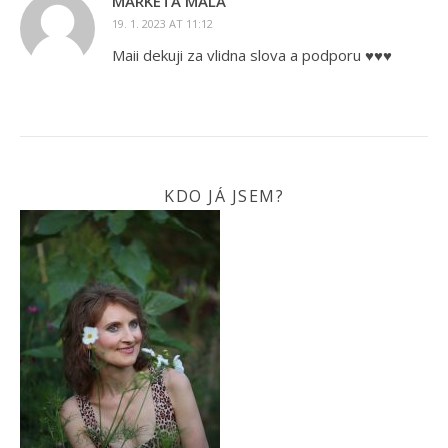
MARKÉTA MALÁ
19. 1. 2023 AT 11:12
Maii dekuji za vlidna slova a podporu ♥️♥️♥️
KDO JÁ JSEM?