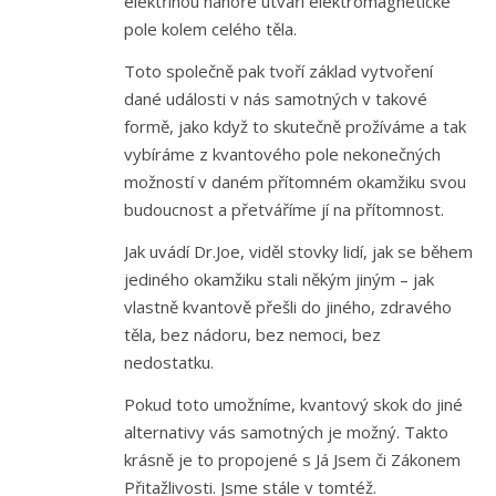
elektřinou nahoře utváří elektromagnetické
pole kolem celého těla.
Toto společně pak tvoří základ vytvoření
dané události v nás samotných v takové
formě, jako když to skutečně prožíváme a tak
vybíráme z kvantového pole nekonečných
možností v daném přítomném okamžiku svou
budoucnost a přetváříme jí na přítomnost.
Jak uvádí Dr.Joe, viděl stovky lidí, jak se během
jediného okamžiku stali někým jiným – jak
vlastně kvantově přešli do jiného, zdravého
těla, bez nádoru, bez nemoci, bez
nedostatku.
Pokud toto umožníme, kvantový skok do jiné
alternativy vás samotných je možný. Takto
krásně je to propojené s Já Jsem či Zákonem
Přitažlivosti. Jsme stále v tomtéž.