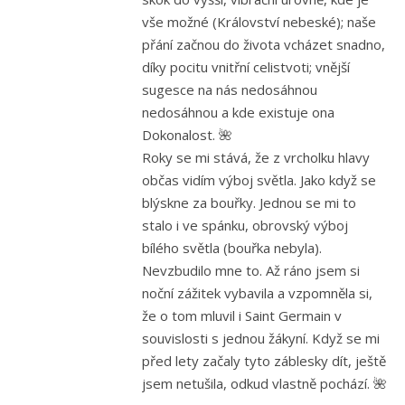
vše možné (Království nebeské); naše
přání začnou do života vcházet snadno,
díky pocitu vnitřní celistvoti; vnější
sugesce na nás nedosáhnou
nedosáhnou a kde existuje ona
Dokonalost. 🌺
Roky se mi stává, že z vrcholku hlavy
občas vidím výboj světla. Jako když se
blýskne za bouřky. Jednou se mi to
stalo i ve spánku, obrovský výboj
bílého světla (bouřka nebyla).
Nevzbudilo mne to. Až ráno jsem si
noční zážitek vybavila a vzpomněla si,
že o tom mluvil i Saint Germain v
souvislosti s jednou žákyní. Když se mi
před lety začaly tyto záblesky dít, ještě
jsem netušila, odkud vlastně pochází. 🌺