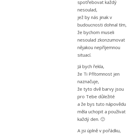
spotřebovat každý
nesoulad,
jež by nás jinak v
budoucnosti dohnal tím,
že bychom museli
nesoulad zkonzumovat
nějakou nepříjemnou
situací.
Já bych řekla,
že Ti Přítomnost jen
naznačuje,
že tyto dvě barvy jsou
pro Tebe důležité
a že bys tuto nápovědu
měla uchopit a používat
každý den. 🙂
A jsi úplně v pořádku,