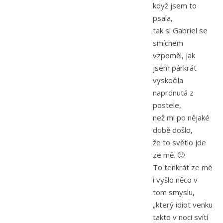
když jsem to
psala,
tak si Gabriel se
smíchem
vzpoměl, jak
jsem párkrát
vyskočila
naprdnutá z
postele,
než mi po nějaké
době došlo,
že to světlo jde
ze mě. 🙂
To tenkrát ze mě
i vyšlo něco v
tom smyslu,
„který idiot venku
takto v noci svítí