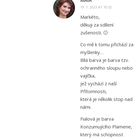
MAIA
19. 1. 2023 AT 10:52
Markéto,
děkuji za sdílení
zušenosti. 🙂
Co mě k tomu přichází za
myšlenky…
Bílá barva je barva tzv.
ochranného sloupu nebo
vajíčka,
jež vychází z naší
Přítomnosti,
která je několik stop nad
námi.
Fialová je barva
Konzumujícího Plamene,
který má schopnost