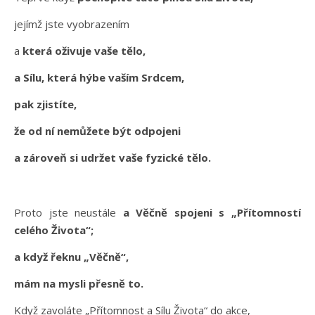
jejímž jste vyobrazením
a
která oživuje vaše tělo,
a Sílu, která hýbe vaším Srdcem,
pak zjistíte,
že od ní nemůžete být odpojeni
a zároveň si udržet vaše fyzické tělo.
Proto jste neustále
a Věčně spojeni s „Přítomností
celého Života“;
a když řeknu „Věčně“,
mám na mysli přesně to.
Když zavoláte „Přítomnost a Sílu Života“ do akce,