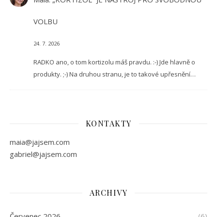
VOLBU
24. 7. 2026
RADKO ano, o tom kortizolu máš pravdu. :-) Jde hlavně o
produkty. ;-) Na druhou stranu, je to takové upřesnění…
KONTAKTY
maia@jajsem.com
gabriel@jajsem.com
ARCHIVY
Červenec 2026
(6)