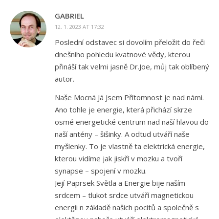
GABRIEL
12. 1. 2023 AT 17:32
Poslední odstavec si dovolím přeložit do řeči
dnešního pohledu kvatnové vědy, kterou
přináší tak velmi jasně Dr.Joe, můj tak oblíbený
autor.
Naše Mocná Já Jsem Přítomnost je nad námi.
Ano tohle je energie, která přichází skrze
osmé energetické centrum nad naší hlavou do
naší antény – šišinky. A odtud utváří naše
myšlenky. To je vlastně ta elektrická energie,
kterou vidíme jak jiskří v mozku a tvoří
synapse – spojení v mozku.
Její Paprsek Světla a Energie bije naším
srdcem – tlukot srdce utváří magnetickou
energii n základě našich pocitů a společně s