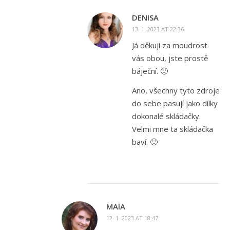
DENISA
13. 1. 2023 AT 22:36
Já děkuji za moudrost
vás obou, jste prostě
báječní. 🙂
Ano, všechny tyto zdroje
do sebe pasují jako dílky
dokonalé skládačky.
Velmi mne ta skládačka
baví. 🙂
MAIA
12. 1. 2023 AT 18:47