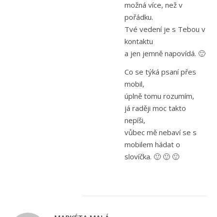
možná více, než v
pořádku.
Tvé vedení je s Tebou v
kontaktu
a jen jemně napovídá. 🙂
Co se týká psaní přes
mobil,
úplně tomu rozumím,
já raději moc takto
nepíši,
vůbec mě nebaví se s
mobilem hádat o
slovíčka. 🙂 🙂 🙂