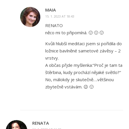
MAIA
15. 1. 2023 AT 18:43
RENATO
něco mi to připomíná. 🙂 🙂 🙂
Kvůli hlubší meditaci jsem si pořídila do
ložnice bavlněné sametové závěsy – 2
vrstvy.
A občas přjde myšlenka:“Proč je tam ta
štěrbina, kudy prochází nějaké světlo?“
No, málokdy je skutečně….většinou
zbytečně vstávám. 😉 🙂
RENATA