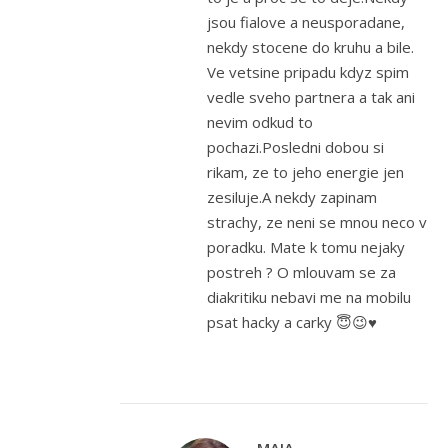
jsou fialove a neusporadane,
nekdy stocene do kruhu a bile.
Ve vetsine pripadu kdyz spim
vedle sveho partnera a tak ani
nevim odkud to
pochazi.Posledni dobou si
rikam, ze to jeho energie jen
zesiluje.A nekdy zapinam
strachy, ze neni se mnou neco v
poradku. Mate k tomu nejaky
postreh ? O mlouvam se za
diakritiku nebavi me na mobilu
psat hacky a carky 😇😉♥️