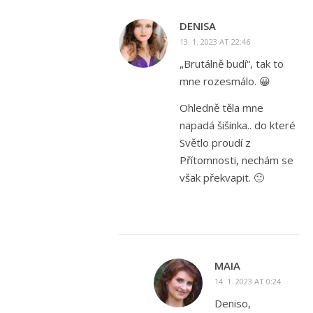
DENISA
13. 1. 2023 AT 22:46
„Brutálně budí“, tak to
mne rozesmálo. 😀
Ohledně těla mne
napadá šišinka.. do které
Světlo proudí z
Přítomnosti, nechám se
však překvapit. 🙂
MAIA
14. 1. 2023 AT 0:24
Deniso,