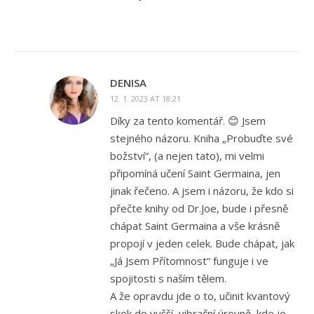
DENISA
12. 1. 2023 AT 18:21
Díky za tento komentář. 😊 Jsem
stejného názoru. Kniha „Probuďte své
božství“, (a nejen tato), mi velmi
připomíná učení Saint Germaina, jen
jinak řečeno. A jsem i názoru, že kdo si
přečte knihy od Dr.Joe, bude i přesně
chápat Saint Germaina a vše krásně
propojí v jeden celek. Bude chápat, jak
„Já Jsem Přítomnost“ funguje i ve
spojitosti s naším tělem.
A že opravdu jde o to, učinit kvantový
skok do vyšší, vibrační úrovně, kde je