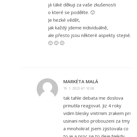
já táké děkuji za vaše zkušenosti
o které se podělíte. 🙂
Je hezké vědět,
jak každý jdeme individuálně,
ale přesto jsou některé aspekty stejné.
🙂 🙂 🙂
MARKÉTA MALÁ
19. 1. 2023 AT 10:08
tak tahle debata me doslova
prinutila reagovat. Jiz 4 roky
vidim blesky vnitrnim zrakem pri
usinani nebo probouzeni za tmy
a mnohokrat jsem zjistovala co
to je a proc se to deje.Nekdy