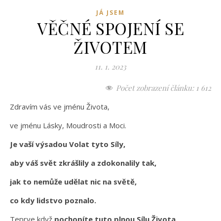
JÁ JSEM
VĚČNÉ SPOJENÍ SE
ŽIVOTEM
11. 1. 2023
Počet zobrazení článku:
1 612
Zdravím vás ve jménu Života,
ve jménu Lásky, Moudrosti a Moci.
Je vaší výsadou Volat tyto Síly,
aby váš svět zkrášlily a zdokonalily tak,
jak to nemůže udělat nic na světě,
co kdy lidstvo poznalo.
Teprve když
pochopíte tuto plnou Sílu Života,