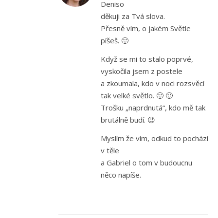
Deniso
děkuji za Tvá slova.
Přesně vím, o jakém Světle
píšeš. 🙂
Když se mi to stalo poprvé,
vyskočila jsem z postele
a zkoumala, kdo v noci rozsvěcí
tak velké světlo. 🙂 🙂
Trošku „naprdnutá“, kdo mě tak
brutálně budí. 😉
Myslím že vím, odkud to pochází
v těle
a Gabriel o tom v budoucnu
něco napíše.