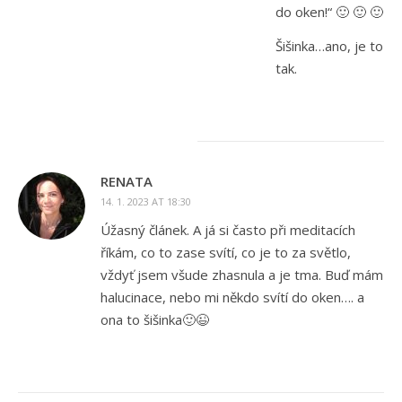
do oken!“ 🙂 🙂 🙂
Šišinka…ano, je to
tak.
RENATA
14. 1. 2023 AT 18:30
Úžasný článek. A já si často při meditacích
říkám, co to zase svítí, co je to za světlo,
vždyť jsem všude zhasnula a je tma. Buď mám
halucinace, nebo mi někdo svítí do oken…. a
ona to šišinka🙂😉