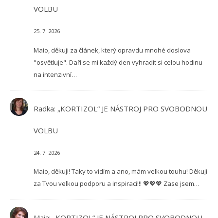
VOLBU
25. 7. 2026
Maio, děkuji za článek, který opravdu mnohé doslova
"osvětluje". Daří se mi každý den vyhradit si celou hodinu
na intenzivní…
Radka
:
„KORTIZOL“ JE NÁSTROJ PRO SVOBODNOU
VOLBU
24. 7. 2026
Maio, děkuji! Taky to vidím a ano, mám velkou touhu! Děkuji
za Tvou velkou podporu a inspiraci!!! 💖💖💖 Zase jsem…
Maia
:
„KORTIZOL“ JE NÁSTROJ PRO SVOBODNOU