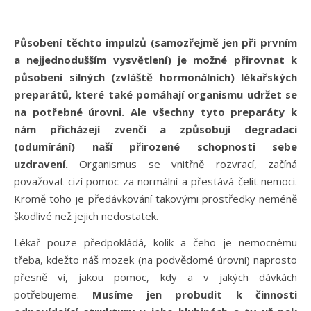
Působení těchto impulzů (samozřejmě jen při prvním
a nejjednodušším vysvětlení) je možné přirovnat k
působení silných (zvláště hormonálních) lékařských
preparátů, které také pomáhají organismu udržet se
na potřebné úrovni. Ale všechny tyto preparáty k
nám přicházejí zvenčí a způsobují degradaci
(odumírání) naší přirozené schopnosti sebe
uzdravení.
Organismus se vnitřně rozvrací, začíná
považovat cizí pomoc za normální a přestává čelit nemoci.
Kromě toho je předávkování takovými prostředky neméně
škodlivé než jejich nedostatek.
Lékař pouze předpokládá, kolik a čeho je nemocnému
třeba, kdežto náš mozek (na podvědomé úrovni) naprosto
přesně ví, jakou pomoc, kdy a v jakých dávkách
potřebujeme.
Musíme jen probudit k činnosti