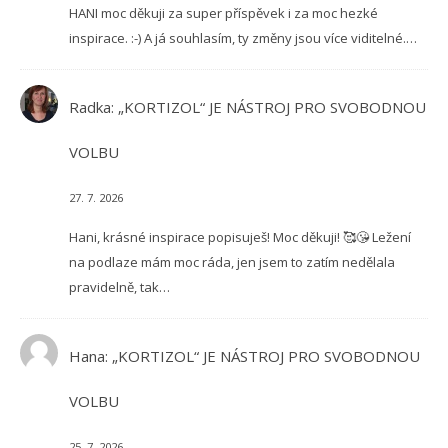
HANI moc děkuji za super příspěvek i za moc hezké
inspirace. :-) A já souhlasím, ty změny jsou více viditelné.…
Radka
:
„KORTIZOL“ JE NÁSTROJ PRO SVOBODNOU
VOLBU
27. 7. 2026
Hani, krásné inspirace popisuješ! Moc děkuji! 🥰😘 Ležení
na podlaze mám moc ráda, jen jsem to zatím nedělala
pravidelně, tak…
Hana
:
„KORTIZOL“ JE NÁSTROJ PRO SVOBODNOU
VOLBU
25. 7. 2026