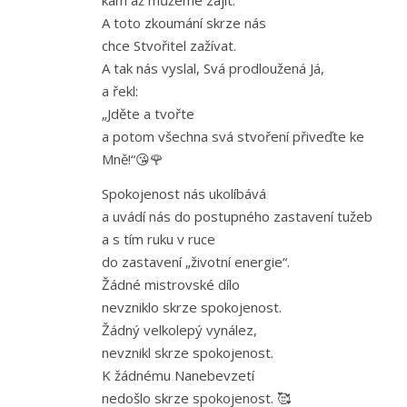
A toto zkoumání skrze nás
chce Stvořitel zažívat.
A tak nás vyslal, Svá prodloužená Já,
a řekl:
„Jděte a tvořte
a potom všechna svá stvoření přiveďte ke
Mně!“😘🌹
Spokojenost nás ukolíbává
a uvádí nás do postupného zastavení tužeb
a s tím ruku v ruce
do zastavení „životní energie“.
Žádné mistrovské dílo
nevzniklo skrze spokojenost.
Žádný velkolepý vynález,
nevznikl skrze spokojenost.
K žádnému Nanebevzetí
nedošlo skrze spokojenost. 🥰