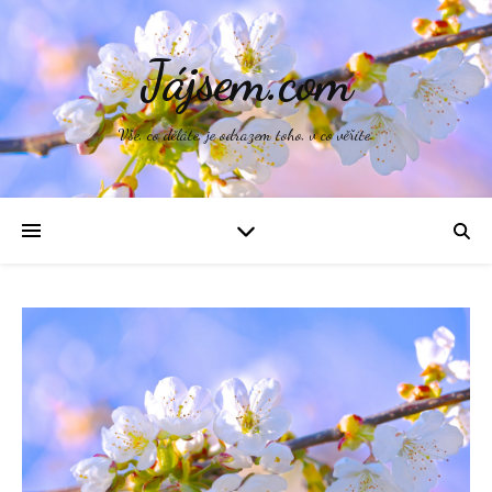
Jájsem.com
Vše, co děláte, je odrazem toho, v co věříte.