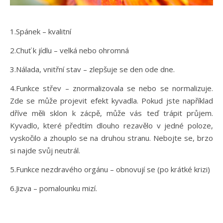
1.Spánek – kvalitní
2.Chuť k jídlu – velká nebo ohromná
3.Nálada, vnitřní stav – zlepšuje se den ode dne.
4.Funkce střev – znormalizovala se nebo se normalizuje.
Zde se může projevit efekt kyvadla. Pokud jste například
dříve měli sklon k zácpě, může vás teď trápit průjem.
Kyvadlo, které předtím dlouho rezavělo v jedné poloze,
vyskočilo a zhouplo se na druhou stranu. Nebojte se, brzo
si najde svůj neutrál.
5.Funkce nezdravého orgánu – obnovují se (po krátké krizi)
6.Jizva – pomalounku mizí.