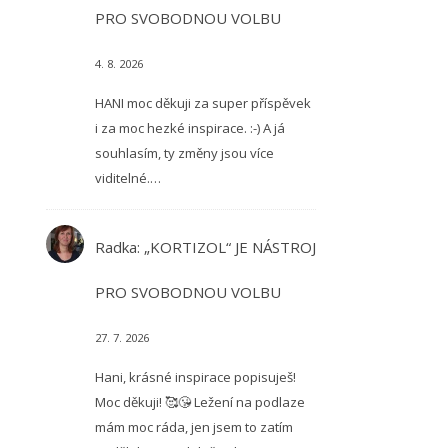
PRO SVOBODNOU VOLBU
4. 8. 2026
HANI moc děkuji za super příspěvek
i za moc hezké inspirace. :-) A já
souhlasím, ty změny jsou více
viditelné.…
Radka
:
„KORTIZOL“ JE NÁSTROJ
PRO SVOBODNOU VOLBU
27. 7. 2026
Hani, krásné inspirace popisuješ!
Moc děkuji! 🥰😘 Ležení na podlaze
mám moc ráda, jen jsem to zatím