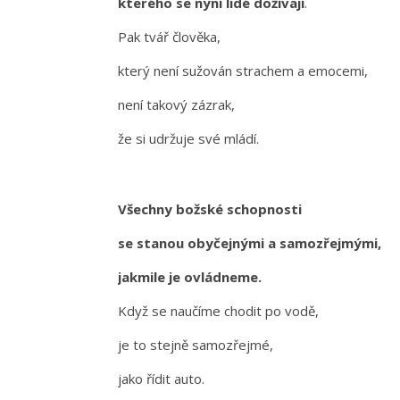
kterého se nyní lidé dožívají
.
Pak tvář člověka,
který není sužován strachem a emocemi,
není takový zázrak,
že si udržuje své mládí.
Všechny božské schopnosti
se stanou obyčejnými a samozřejmými,
jakmile je ovládneme.
Když se naučíme chodit po vodě,
je to stejně samozřejmé,
jako řídit auto.