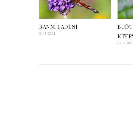
RANNÍ LADĚNÍ
BUĎTE
5. 11. 2021
KTER
27. 9. 202