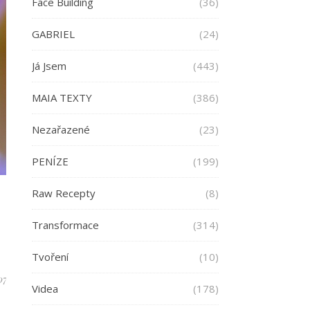
Face Building
(36)
GABRIEL
(24)
Já Jsem
(443)
MAIA TEXTY
(386)
Nezařazené
(23)
PENÍZE
(199)
Raw Recepty
(8)
Transformace
(314)
Tvoření
(10)
07
Videa
(178)