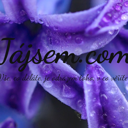
Jájsem.co
Vše, co děláte, je odrazem toho, v co věříte