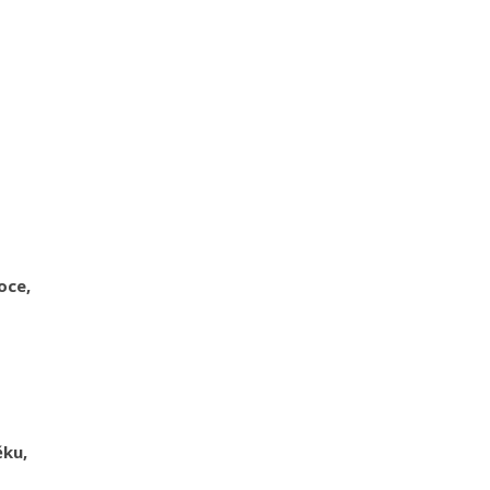
oce,
ěku,