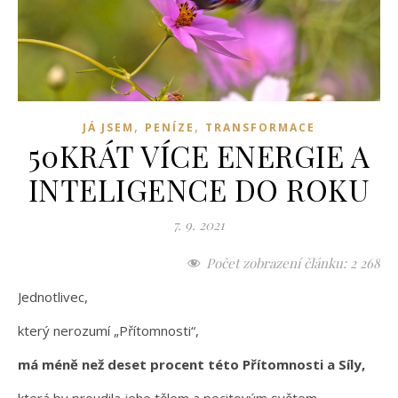
,
,
JÁ JSEM
PENÍZE
TRANSFORMACE
50KRÁT VÍCE ENERGIE A
INTELIGENCE DO ROKU
7. 9. 2021
Počet zobrazení článku:
2 268
Jednotlivec,
který nerozumí „Přítomnosti“,
má méně než deset procent této Přítomnosti a Síly,
která by proudila jeho tělem a pocitovým světem,