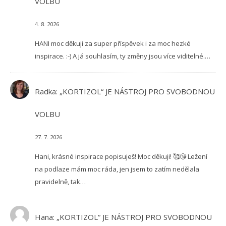
VOLBU
4. 8. 2026
HANI moc děkuji za super příspěvek i za moc hezké
inspirace. :-) A já souhlasím, ty změny jsou více viditelné.…
Radka
:
„KORTIZOL“ JE NÁSTROJ PRO SVOBODNOU
VOLBU
27. 7. 2026
Hani, krásné inspirace popisuješ! Moc děkuji! 🥰😘 Ležení
na podlaze mám moc ráda, jen jsem to zatím nedělala
pravidelně, tak…
Hana
:
„KORTIZOL“ JE NÁSTROJ PRO SVOBODNOU