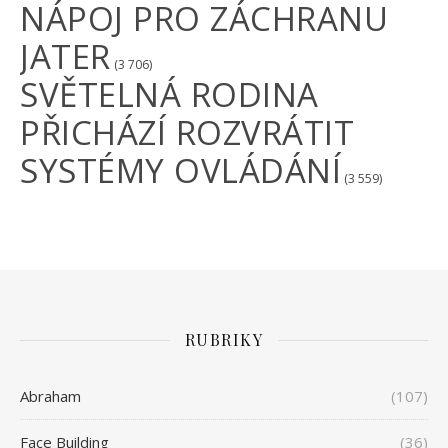
NÁPOJ PRO ZÁCHRANU
JATER
(3 706)
SVĚTELNÁ RODINA
PŘICHÁZÍ ROZVRÁTIT
SYSTÉMY OVLÁDÁNÍ
(3 559)
RUBRIKY
Abraham
(107)
Face Building
(36)