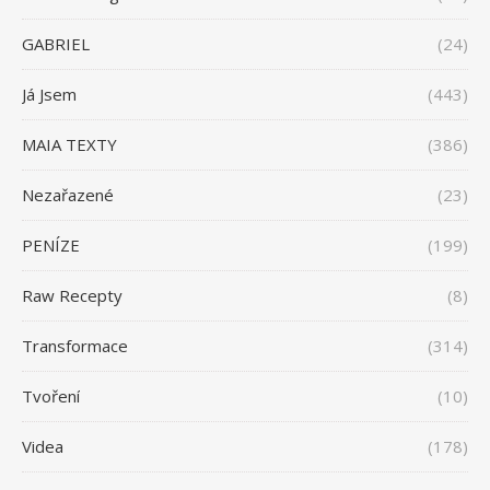
GABRIEL
(24)
Já Jsem
(443)
MAIA TEXTY
(386)
Nezařazené
(23)
PENÍZE
(199)
Raw Recepty
(8)
Transformace
(314)
Tvoření
(10)
Videa
(178)