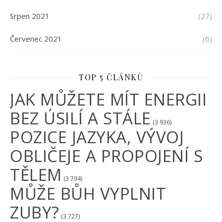
Srpen 2021
(27)
Červenec 2021
(6)
TOP 5 ČLÁNKŮ
JAK MŮŽETE MÍT ENERGII
BEZ ÚSILÍ A STÁLE
(3 936)
POZICE JAZYKA, VÝVOJ
OBLIČEJE A PROPOJENÍ S
TĚLEM
(3 794)
MŮŽE BŮH VYPLNIT
ZUBY?
(3 727)