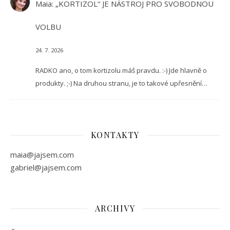
Maia
:
„KORTIZOL“ JE NÁSTROJ PRO SVOBODNOU
VOLBU
24. 7. 2026
RADKO ano, o tom kortizolu máš pravdu. :-) Jde hlavně o
produkty. ;-) Na druhou stranu, je to takové upřesnění…
KONTAKTY
maia@jajsem.com
gabriel@jajsem.com
ARCHIVY