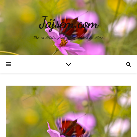
Jájsem.com
Vše, co děláte, je odrazem toho, v co věříte.