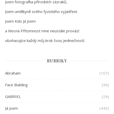
Jsem fotografka přírodních zázraků,
Jsem umělkyně svého fyzického vyjádření.
Jsem Kdo Já Jsem
a Mocná Přítomnost mne neustále provází
obohacujíce každý můj krok Svou Jedinečností.
RUBRIKY
Abraham
(107)
Face Building
(36)
GABRIEL
(24)
Já Jsem
(443)