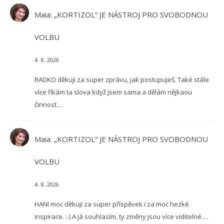
Maia
:
„KORTIZOL“ JE NÁSTROJ PRO SVOBODNOU
VOLBU
4. 8. 2026
RADKO děkuji za super zprávu, jak postupuješ. Také stále
více říkám ta slova když jsem sama a dělám nějkaou
činnost.…
Maia
:
„KORTIZOL“ JE NÁSTROJ PRO SVOBODNOU
VOLBU
4. 8. 2026
HANI moc děkuji za super příspěvek i za moc hezké
inspirace. :-) A já souhlasím, ty změny jsou více viditelné.…