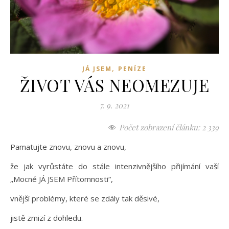
,
JÁ JSEM
PENÍZE
ŽIVOT VÁS NEOMEZUJE
7. 9. 2021
Počet zobrazení článku:
2 339
Pamatujte znovu, znovu a znovu,
že jak vyrůstáte do stále intenzivnějšího přijímání vaší
„Mocné JÁ JSEM Přítomnosti“,
vnější problémy, které se zdály tak děsivé,
jistě zmizí z dohledu.