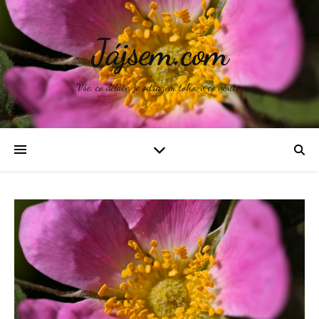
Jájsem.com
Vše, co děláte, je odrazem toho, v co věříte.