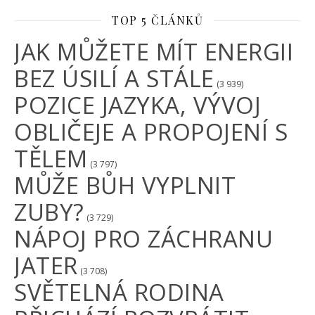
TOP 5 ČLÁNKŮ
JAK MŮŽETE MÍT ENERGII
BEZ ÚSILÍ A STÁLE
(3 939)
POZICE JAZYKA, VÝVOJ
OBLIČEJE A PROPOJENÍ S
TĚLEM
(3 797)
MŮŽE BŮH VYPLNIT
ZUBY?
(3 729)
NÁPOJ PRO ZÁCHRANU
JATER
(3 708)
SVĚTELNÁ RODINA