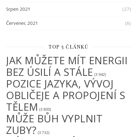
Srpen 2021
(27)
Červenec 2021
(6)
TOP 5 ČLÁNKŮ
JAK MŮŽETE MÍT ENERGII
BEZ ÚSILÍ A STÁLE
(3 942)
POZICE JAZYKA, VÝVOJ
OBLIČEJE A PROPOJENÍ S
TĚLEM
(3 800)
MŮŽE BŮH VYPLNIT
ZUBY?
(3 732)