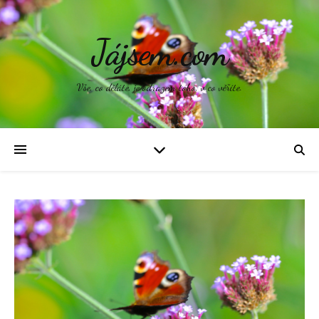
Jájsem.com
Vše, co děláte, je odrazem toho, v co věříte.