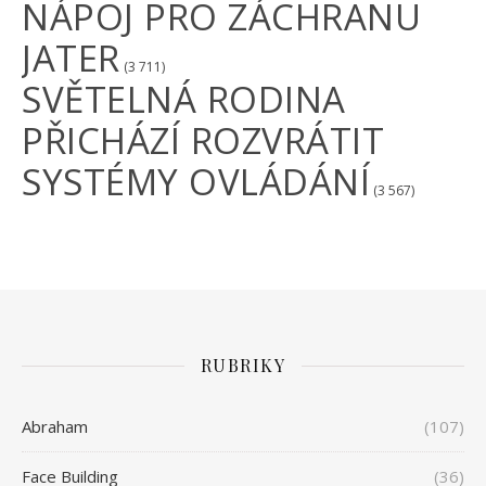
NÁPOJ PRO ZÁCHRANU
JATER
(3 711)
SVĚTELNÁ RODINA
PŘICHÁZÍ ROZVRÁTIT
SYSTÉMY OVLÁDÁNÍ
(3 567)
RUBRIKY
Abraham
(107)
Face Building
(36)