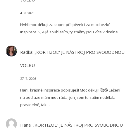
4. 8. 2026
HANI moc děkuji za super příspěvek i za moc hezké
inspirace. :-) A já souhlasím, ty změny jsou více viditelné.…
Radka
:
„KORTIZOL“ JE NÁSTROJ PRO SVOBODNOU
VOLBU
27. 7. 2026
Hani, krásné inspirace popisuješ! Moc děkuji! 🥰😘 Ležení
na podlaze mám moc ráda, jen jsem to zatím nedělala
pravidelně, tak…
Hana
:
„KORTIZOL“ JE NÁSTROJ PRO SVOBODNOU