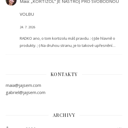
Maia
:
„KORTIZOL“ JE NÁSTROJ PRO SVOBODNOU
VOLBU
24. 7. 2026
RADKO ano, o tom kortizolu máš pravdu. :-) Jde hlavně o
produkty. ;-) Na druhou stranu, je to takové upřesnění…
KONTAKTY
maia@jajsem.com
gabriel@jajsem.com
ARCHIVY