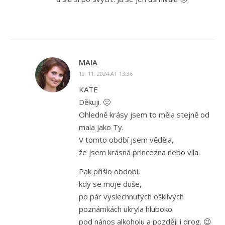
MAIA
19. 11. 2024 AT 13:36
KATE
Děkuji. 🙂
Ohledně krásy jsem to měla stejně od
mala jako Ty.
V tomto obdbí jsem věděla,
že jsem krásná princezna nebo víla.
Pak přišlo období,
kdy se moje duše,
po pár vyslechnutých ošklivých
poznámkách ukryla hluboko
pod nános alkoholu a později i drog. 😉