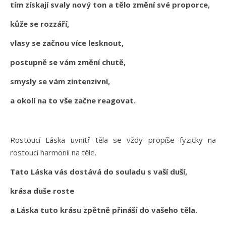
tím získají svaly nový ton a tělo změní své proporce,
kůže se rozzáří,
vlasy se začnou více lesknout,
postupně se vám změní chutě,
smysly se vám zintenzivní,
a okolí na to vše začne reagovat.
Rostoucí Láska uvnitř těla se vždy propíše fyzicky na
rostoucí harmonii na těle.
Tato Láska vás dostává do souladu s vaší duší,
krása duše roste
a Láska tuto krásu zpětně přináší do vašeho těla.