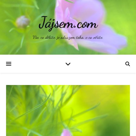
Jájsem.com
Vše, co děláte, je odrazem toho, v co věříte.