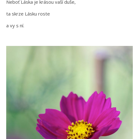
Neboť Láska je krásou vaší duše,
ta skrze Lásku roste
a vy s ní.