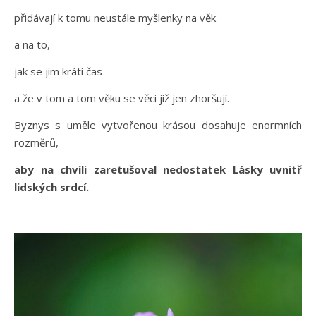
přidávají k tomu neustále myšlenky na věk
a na to,
jak se jim krátí čas
a že v tom a tom věku se věci již jen zhoršují.
Byznys s uměle vytvořenou krásou dosahuje enormních
rozměrů,
aby na chvíli zaretušoval nedostatek Lásky uvnitř
lidských srdcí.