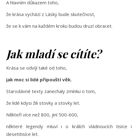
A hlavním důkazem toho,
že krása vychází z Lásky bude skutečnost,
že se k vám na každém kroku budou druzí obracet.
Jak mladí se cítíte?
Krása se odvíjí také od toho,
jak moc si lidé připouští věk.
Starodávné texty zanechaly zmínku o tom,
že lidé kdysi žili stovky a stovky let.
Někteří více než 800, jiní 500-600,
některé legendy mluví i o králích vládnoucích tisíce i
desetitisíce let.