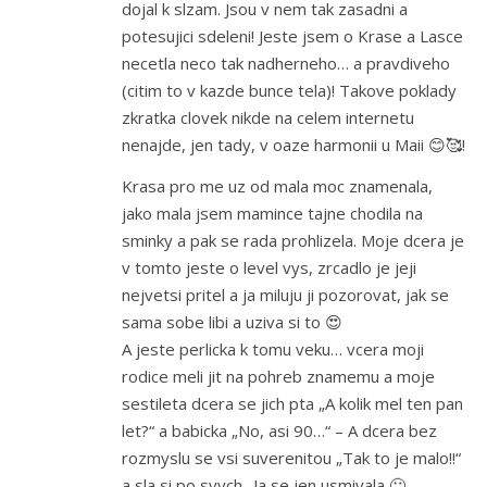
dojal k slzam. Jsou v nem tak zasadni a
potesujici sdeleni! Jeste jsem o Krase a Lasce
necetla neco tak nadherneho… a pravdiveho
(citim to v kazde bunce tela)! Takove poklady
zkratka clovek nikde na celem internetu
nenajde, jen tady, v oaze harmonii u Maii 😊🥰!
Krasa pro me uz od mala moc znamenala,
jako mala jsem mamince tajne chodila na
sminky a pak se rada prohlizela. Moje dcera je
v tomto jeste o level vys, zrcadlo je jeji
nejvetsi pritel a ja miluju ji pozorovat, jak se
sama sobe libi a uziva si to 😍
A jeste perlicka k tomu veku… vcera moji
rodice meli jit na pohreb znamemu a moje
sestileta dcera se jich pta „A kolik mel ten pan
let?“ a babicka „No, asi 90…“ – A dcera bez
rozmyslu se vsi suverenitou „Tak to je malo!!“
a sla si po svych.. Ja se jen usmivala 🙂