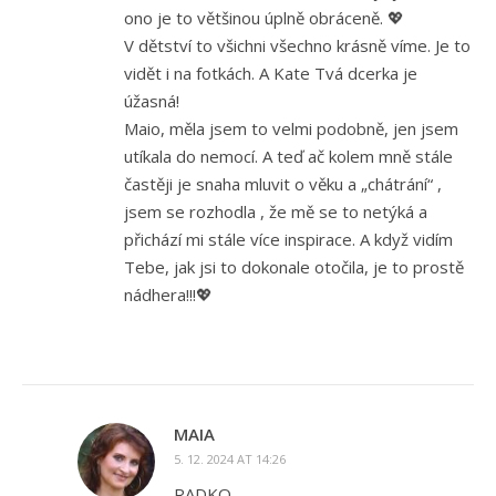
ono je to většinou úplně obráceně. 💖
V dětství to všichni všechno krásně víme. Je to
vidět i na fotkách. A Kate Tvá dcerka je
úžasná!
Maio, měla jsem to velmi podobně, jen jsem
utíkala do nemocí. A teď ač kolem mně stále
častěji je snaha mluvit o věku a „chátrání“ ,
jsem se rozhodla , že mě se to netýká a
přichází mi stále více inspirace. A když vidím
Tebe, jak jsi to dokonale otočila, je to prostě
nádhera!!!💖
MAIA
5. 12. 2024 AT 14:26
RADKO