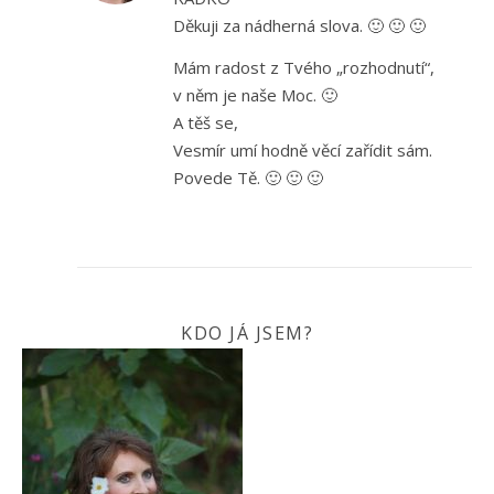
Děkuji za nádherná slova. 🙂 🙂 🙂
Mám radost z Tvého „rozhodnutí“,
v něm je naše Moc. 🙂
A těš se,
Vesmír umí hodně věcí zařídit sám.
Povede Tě. 🙂 🙂 🙂
KDO JÁ JSEM?