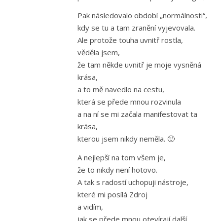
Pak následovalo období „normálnosti“,
kdy se tu a tam zranění vyjevovala.
Ale protože touha uvnitř rostla,
věděla jsem,
že tam někde uvnitř je moje vysněná
krása,
a to mě navedlo na cestu,
která se přede mnou rozvinula
a na ní se mi začala manifestovat ta
krása,
kterou jsem nikdy neměla. 🙂
A nejlepší na tom všem je,
že to nikdy není hotovo.
A tak s radostí uchopuji nástroje,
které mi posílá Zdroj
a vidím,
jak se přede mnou otevírají další