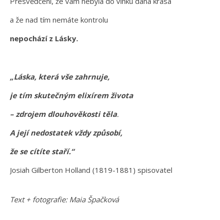
Přesvědčení, že vám nebyla do vínku dána krása
a že nad tím nemáte kontrolu
nepochází z Lásky.
„Láska, která vše zahrnuje,
je tím skutečným elixírem života
– zdrojem dlouhověkosti těla
.
A její nedostatek vždy způsobí,
že se cítíte staří.“
Josiah Gilberton Holland (1819-1881) spisovatel
Text + fotografie: Maia Špačková