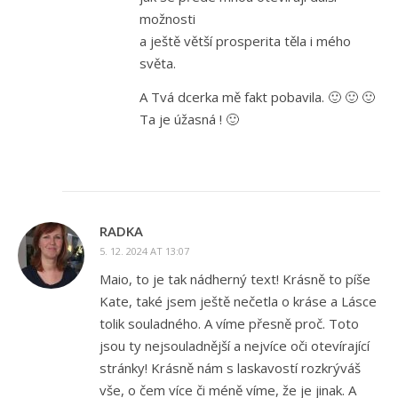
možnosti
a ještě větší prosperita těla i mého
světa.
A Tvá dcerka mě fakt pobavila. 🙂 🙂 🙂
Ta je úžasná ! 🙂
RADKA
5. 12. 2024 AT 13:07
Maio, to je tak nádherný text! Krásně to píše
Kate, také jsem ještě nečetla o kráse a Lásce
tolik souladného. A víme přesně proč. Toto
jsou ty nejsouladnější a nejvíce oči otevírající
stránky! Krásně nám s laskavostí rozkrýváš
vše, o čem více či méně víme, že je jinak. A