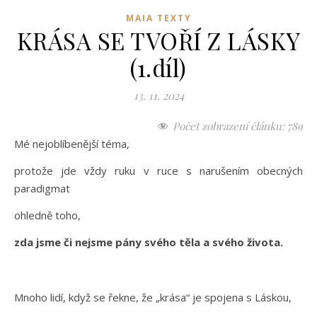
MAIA TEXTY
KRÁSA SE TVOŘÍ Z LÁSKY
(1.díl)
13. 11. 2024
Počet zobrazení článku:
789
Mé nejoblíbenější téma,
protože jde vždy ruku v ruce s narušením obecných
paradigmat
ohledně toho,
zda jsme či nejsme pány svého těla a svého života.
Mnoho lidí, když se řekne, že „krása“ je spojena s Láskou,