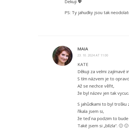
Dekuji 💖
PS: Ty jahudky jsou tak neodolat
MAIA
23. 10. 2024 AT 11:00
KATE
Děkuji za velmi zajímavé i
S tím názvem je to opravd
Až se nechce věřit,
že byl název jen tak vycuc
S jahůdkami to byl trošku
říkala jsem si,
že teď na podzim to bude v
Také jsem si „blízla“. 🙂 🙂