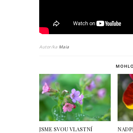
Autor/ka
Maia
MOHLO
JSME SVOU VLASTNÍ
NADP