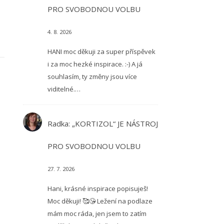
PRO SVOBODNOU VOLBU
4. 8. 2026
HANI moc děkuji za super příspěvek
i za moc hezké inspirace. :-) A já
souhlasím, ty změny jsou více
viditelné.…
Radka
:
„KORTIZOL“ JE NÁSTROJ
PRO SVOBODNOU VOLBU
27. 7. 2026
Hani, krásné inspirace popisuješ!
Moc děkuji! 🥰😘 Ležení na podlaze
mám moc ráda, jen jsem to zatím