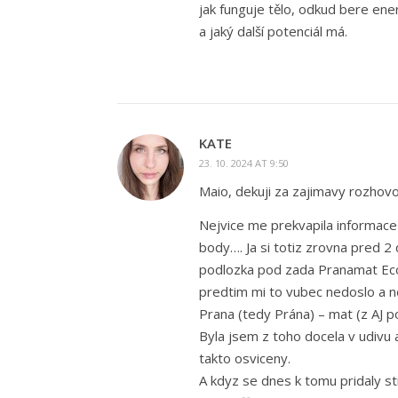
jak funguje tělo, odkud bere ener
a jaký další potenciál má.
KATE
23. 10. 2024 AT 9:50
Maio, dekuji za zajimavy rozhovor
Nejvice me prekvapila informace
body…. Ja si totiz zrovna pred 2
podlozka pod zada Pranamat Eco)
predtim mi to vubec nedoslo a n
Prana (tedy Prána) – mat (z AJ p
Byla jsem z toho docela v udivu 
takto osviceny.
A kdyz se dnes k tomu pridaly str