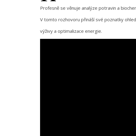
Profesně se věnuje analýze potravin a biochem
V tomto rozhovoru přináší své poznatky ohle
výživy a optimalizace energie.