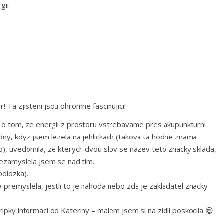
gii
! Ta zjisteni jsou ohromne fascinujici!
 o tom, ze energii z prostoru vstrebavame pres akupunkturni
 dny, kdyz jsem lezela na jehlickach (takova ta hodne znama
, uvedomila, ze kterych dvou slov se nazev teto znacky sklada,
ezamyslela jsem se nad tim.
odlozka).
a premyslela, jestli to je nahoda nebo zda je zakladatel znacky
ipky informaci od Kateriny – malem jsem si na zidli poskocila 😄