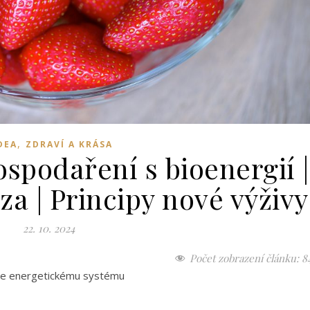
,
DEA
ZDRAVÍ A KRÁSA
ospodaření s bioenergií |
za | Principy nové výživy
22. 10. 2024
Počet zobrazení článku:
8
uje energetickému systému