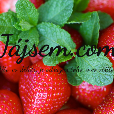
Jájsem.co
Vše, co děláte, je odrazem toho, v co věříte