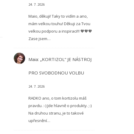
24. 7. 2026
Maio, děkuji! Taky to vidím a ano,
mám velkou touhu! Děkuji za Tvou
velkou podporu a inspiraci!!! 💖💖💖
Zase jsem…
Maia
:
„KORTIZOL“ JE NÁSTROJ
PRO SVOBODNOU VOLBU
24. 7. 2026
RADKO ano, o tom kortizolu máš
pravdu. :-) Jde hlavně o produkty. ;-)
Na druhou stranu, je to takové
upřesnění…