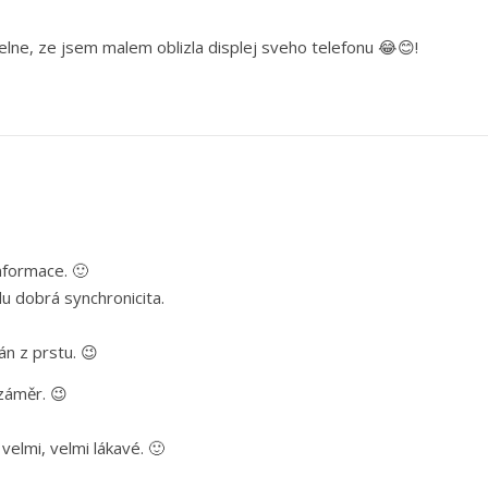
elne, ze jsem malem oblizla displej sveho telefonu 😂😊!
nformace. 🙂
u dobrá synchronicita.
án z prstu. 😉
 záměr. 😉
elmi, velmi lákavé. 🙂