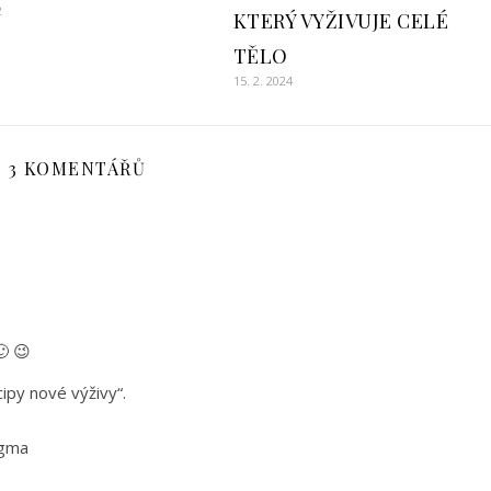
2
KTERÝ VYŽIVUJE CELÉ
TĚLO
15. 2. 2024
3 KOMENTÁŘŮ
 😉
ipy nové výživy“.
igma