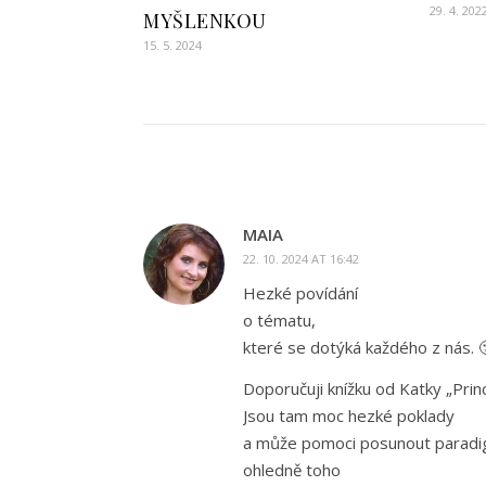
29. 4. 202
MYŠLENKOU
15. 5. 2024
MAIA
22. 10. 2024 AT 16:42
Hezké povídání
o tématu,
které se dotýká každého z nás. 
Doporučuji knížku od Katky „Princ
Jsou tam moc hezké poklady
a může pomoci posunout parad
ohledně toho