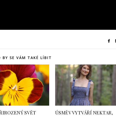
 BY SE VÁM TAKÉ LÍBIT
ŘIROZENÝ SVĚT
ÚSMĚV VYTVÁŘÍ NEKTAR,