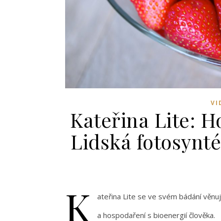
VI
Kateřina Lite: H
Lidská fotosynté
K
ateřina Lite se ve svém bádání věn
a hospodaření s bioenergií člověka.