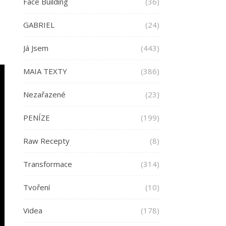
Face Building
(36)
GABRIEL
(24)
Já Jsem
(443)
MAIA TEXTY
(386)
Nezařazené
(23)
PENÍZE
(199)
Raw Recepty
(8)
Transformace
(314)
Tvoření
(10)
Videa
(178)