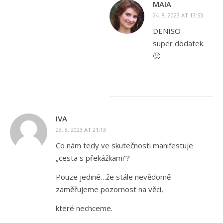
MAIA
24. 8. 2023 AT 13:53
DENISO
super dodatek.
🙂
IVA
23. 8. 2023 AT 21:13
Co nám tedy ve skutečnosti manifestuje
„cesta s překážkami“?
Pouze jediné…že stále nevědomě
zaměřujeme pozornost na věci,
které nechceme.