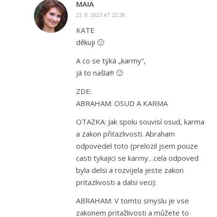
MAIA
23. 8. 2023 AT 23:28
KATE
děkuji 🙂
A co se týká „karmy“,
já to našla!!! 🙂
ZDE:
ABRAHAM: OSUD A KARMA
OTAZKA: Jak spolu souvisí osud, karma
a zakon přitazlivosti. Abraham
odpovedel toto (prelozil jsem pouze
casti tykajici se karmy…cela odpoved
byla delsi a rozvijela jeste zakon
pritazlivosti a dalsi veci):
ABRAHAM: V tomto smyslu je vse
zakonem pritažlivosti a můžete to