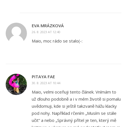
EVA MRÁZKOVÁ
26. 8. 2023 AT 12:40
Maio, moc rádo se stalo(-:
PITAYA FAE
30. 8. 2023 AT 10:44
Maio, velmi oceňuji tento článek. Vnímám to
už dlouho podobně a i v mém životě si pomalu
uvědomuji, kde si ještě takzvaně hážu klacky
pod nohy. Například rčením „Musím se stále
učit“ a nebo „Správný přítel je ten, který mě