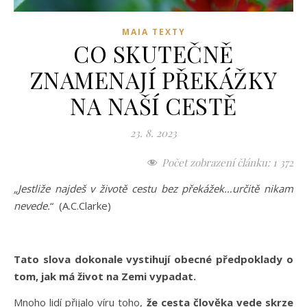
MAIA TEXTY
CO SKUTEČNĚ
ZNAMENAJÍ PŘEKÁŽKY
NA NAŠÍ CESTĚ
23. 8. 2023
Počet zobrazení článku:
1 372
„Jestliže najdeš v životě cestu bez překážek…určitě nikam
nevede.
“ (A.C.Clarke)
Tato slova dokonale vystihují obecné předpoklady o
tom, jak má život na Zemi vypadat.
Mnoho lidí přijalo víru toho,
že cesta člověka vede skrze