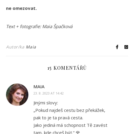
ne omezovat.
Text + fotografie: Maia Špačková
Autor/ka
Maia
15 KOMENTÁŘŮ
MAIA
23. 8. 2023 AT 14:42
Jinými slovy:
„Pokud najdeš cestu bez překážek,
pak to je ta pravá cesta.
Jako jediná má schopnost Tě zavést
tam, kde chceš být.“ 🌹