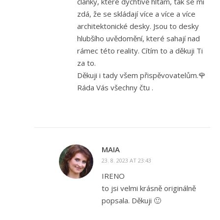
články, které dychtivě hltám, tak se mi
zdá, že se skládají více a více a více
architektonické desky. Jsou to desky
hlubšího uvědomění, které sahají nad
rámec této reality. Cítím to a děkuji Ti
za to.
Děkuji i tady všem přispěvovatelům.🌹
Ráda Vás všechny čtu .
MAIA
23. 8. 2023 AT 23:43
IRENO
to jsi velmi krásně originálně
popsala. Děkuji 🙂