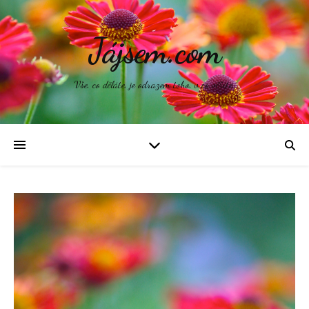
Jájsem.com
Vše, co děláte, je odrazem toho, v co věříte.