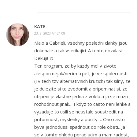
KATE
23. 8. 2023 AT 21:08
Maio a Gabrieli, vsechny posledni clanky jsou
dokonale a tak vserikajici. A tento obzvlast…
Dekuji! ☺️
Ten program, ze by kazdy mel v zivote
alespon nejak/necim trpet, je ve spolecnosti
(i v tech tzv alternativnich kruzich) tak silny, ze
je dulezite si to zvedomit a pripominat si, ze
utrpeni je vlastne jedna z voleb a ja se muzu
rozhodnout jinak… I kdyz to casto neni lehke a
vyzaduje to usili se neustale soustredit na
pritomnost, myslenky a pocity…. Ono casto
byva jednodussi spadnout do role obeti…Ja
se v tomto ohledu porad ucim a mam radost,