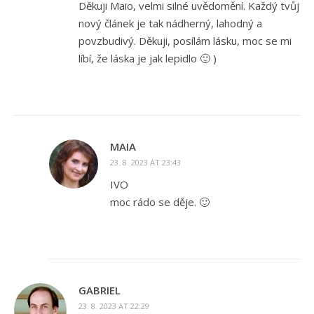
Děkuji Maio, velmi silné uvědomění. Každý tvůj
nový článek je tak nádherný, lahodný a
povzbudivý. Děkuji, posílám lásku, moc se mi
líbí, že láska je jak lepidlo 🙂 )
MAIA
23. 8. 2023 AT 23:43
IVO
moc rádo se děje. 🙂
GABRIEL
23. 8. 2023 AT 22:29