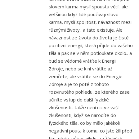
slovem karma myslí spoustu věcí.. ale
vetšinou když lidé používaji slovo
karma, myslí spojitost, návaznost mezi
různými životy.. a tato existuje. Ale
návaznost ze života do života je čistě
pozitivní energií, která přijde do vašeho
těla a pak se v něm potloukáte okolo.. a
buď se vědomě vrátíte k Energii
Zdroje, nebo se k ní vrátíte až
zemřete, ale vrátíte se do Energie
Zdroje a je to poté z tohoto
rozvinutého pohledu, ze kterého zase
učiníte vstup do další fyzické
zkušenosti.. takže není nic ve vaší
zkušenosti, když se narodíte do
fyzického těla, co by mělo jakékoli
negativní pouta k tomu, co jste žili před
tím, nikdy, vůbec nikdy, za žádných