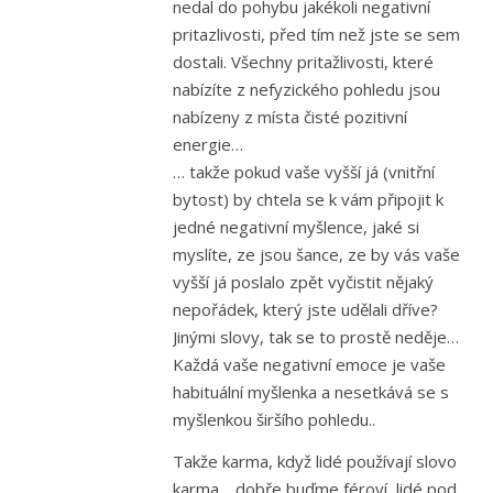
nedal do pohybu jakékoli negativní
pritazlivosti, před tím než jste se sem
dostali. Všechny pritažlivosti, které
nabízíte z nefyzického pohledu jsou
nabízeny z místa čisté pozitivní
energie…
… takže pokud vaše vyšší já (vnitřní
bytost) by chtela se k vám připojit k
jedné negativní myšlence, jaké si
myslíte, ze jsou šance, ze by vás vaše
vyšší já poslalo zpět vyčistit nějaký
nepořádek, který jste udělali dříve?
Jinými slovy, tak se to prostě neděje…
Každá vaše negativní emoce je vaše
habituální myšlenka a nesetkává se s
myšlenkou širšího pohledu..
Takže karma, když lidé používají slovo
karma… dobře buďme féroví, lidé pod