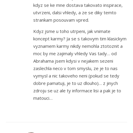
kdyz se ke mne dostava takovato inspirace,
utvrzeni, dalsi vhledy, a ze se diky temto
strankam posouvam vpred.
Kdyz jsme u toho utrpeni, jak vnimate
koncept karmy? Ja se s takovym tim klasickym
vyznamem karmy nikdy nemohla ztotoznit a
moc by me zajimaly vhledy Vas tady… od
Abrahama jsem kdysi v nejakem sezeni
zaslechla neco v tom smyslu, ze je to nas
vymysl a nic takoveho neni (pokud se tedy
dobre pamatuji, je to uz dlouho)… z jinych
zdroju se uz ale ty informace lisi a pak je to
matouci…