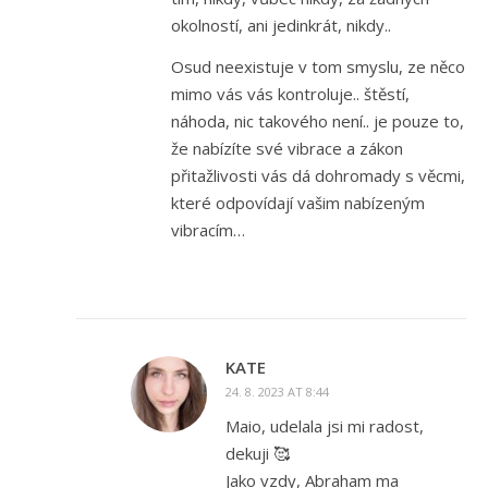
okolností, ani jedinkrát, nikdy..
Osud neexistuje v tom smyslu, ze něco
mimo vás vás kontroluje.. štěstí,
náhoda, nic takového není.. je pouze to,
že nabízíte své vibrace a zákon
přitažlivosti vás dá dohromady s věcmi,
které odpovídají vašim nabízeným
vibracím…
KATE
24. 8. 2023 AT 8:44
Maio, udelala jsi mi radost,
dekuji 🥰
Jako vzdy, Abraham ma