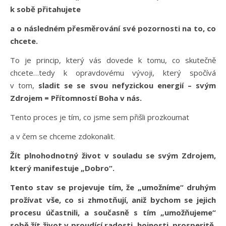
k sobě přitahujete
a o následném přesměrování své pozornosti na to, co
chcete.
To je princip, který vás dovede k tomu, co skutečně
chcete…tedy k opravdovému vývoji, který spočívá
v tom,
sladit se se svou nefyzickou energií – svým
Zdrojem = Přítomností Boha v nás.
Tento proces je tím, co jsme sem přišli prozkoumat
a v čem se chceme zdokonalit.
Žít plnohodnotný život v souladu se svým Zdrojem,
který manifestuje „Dobro“.
Tento stav se projevuje tím, že „umožníme“ druhým
prožívat vše, co si zhmotňují, aniž bychom se jejich
procesu účastnili, a současně s tím „umožňujeme“
sobě žít život v proudící radosti, hojnosti, prosperitě,