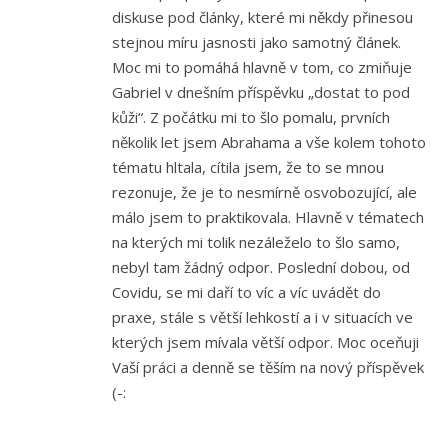
diskuse pod články, které mi někdy přinesou
stejnou míru jasnosti jako samotný článek.
Moc mi to pomáhá hlavně v tom, co zmiňuje
Gabriel v dnešním příspěvku „dostat to pod
kůži“. Z počátku mi to šlo pomalu, prvních
několik let jsem Abrahama a vše kolem tohoto
tématu hltala, cítila jsem, že to se mnou
rezonuje, že je to nesmírně osvobozující, ale
málo jsem to praktikovala. Hlavně v tématech
na kterých mi tolik nezáleželo to šlo samo,
nebyl tam žádný odpor. Poslední dobou, od
Covidu, se mi daří to víc a víc uvádět do
praxe, stále s větší lehkostí a i v situacích ve
kterých jsem mívala větší odpor. Moc oceňuji
Vaší práci a denně se těším na nový příspěvek
(-: