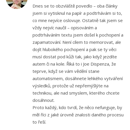
Dnes se to obzvláště povedlo – oba články
jsem si vytisknul na papír a podtrhávám si to,
co mne nejvíce oslovuje. Ostatně tak jsem se
vždy nejvíc naučil – opisováním a
podtrháváním textu jsem došel k pochopení a
zapamatování. Není cílem to memorovat, ale
dojít hlubokého pochopení a pak se ty věci
musí dostat pod kůži tak, jako když jezdíte
autem či na kole. Říká to i Joe Dispenza, že
teprve, když se vám vědění stane
automatismem, dosáhnete lehkého vytváření
výsledků, protože už nepřemýšlýte na
technikou, ale nad smyslem, kterého chcete
dosáhnout.
Proto každý, kdo tvrdí, že něco nefunguje, by
měl říci z jaké úrovně znalosti daného procesu
to řeší.