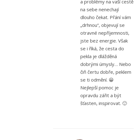
a problémy na vaší cestě
na sebe nenechají
dlouho čekat. Přání vám
„drhnou“, objevují se
otravné nepříjemnosti,
jste bez energie. Však
se i říká, že cesta do
pekla je dlážděná
dobrými úmysly… Nebo
čiň čertu dobře, peklem
se ti odmění. 😀
Nejlepší pomoc je
opravdu zářit a být
šťasten, inspirovat. 🙂