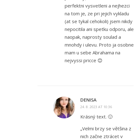
perfektni vysvetleni a nejhezci
na tom je, ze pri jejich vykladu
(at se tykal cehokoli) jsem nikdy
nepocitila ani spetku odporu, ale
naopak, naprosty soulad a
mnohdy i ulevu. Proto ja osobne
mam u sebe Abrahama na
nejvyssi pricce 😊
DENISA
24. 8. 2023 AT 10:36
Krásný text. 🙂
„Velmi brzy se většina z
nich začne ztrácet v