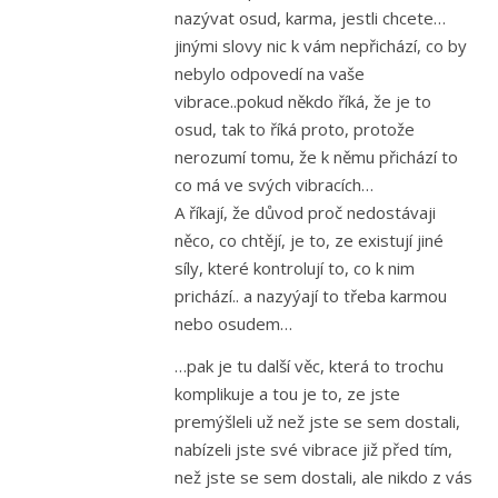
nazývat osud, karma, jestli chcete…
jinými slovy nic k vám nepřichází, co by
nebylo odpovedí na vaše
vibrace..pokud někdo říká, že je to
osud, tak to říká proto, protože
nerozumí tomu, že k němu přichází to
co má ve svých vibracích…
A říkají, že důvod proč nedostávaji
něco, co chtějí, je to, ze existují jiné
síly, které kontrolují to, co k nim
prichází.. a nazyýají to třeba karmou
nebo osudem…
…pak je tu další věc, která to trochu
komplikuje a tou je to, ze jste
premýšleli už než jste se sem dostali,
nabízeli jste své vibrace již před tím,
než jste se sem dostali, ale nikdo z vás