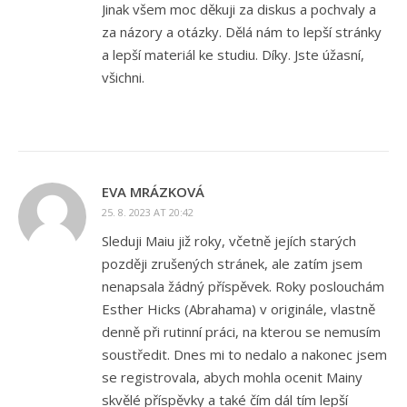
Jinak všem moc děkuji za diskus a pochvaly a
za názory a otázky. Dělá nám to lepší stránky
a lepší materiál ke studiu. Díky. Jste úžasní,
všichni.
EVA MRÁZKOVÁ
25. 8. 2023 AT 20:42
Sleduji Maiu již roky, včetně jejích starých
později zrušených stránek, ale zatím jsem
nenapsala žádný příspěvek. Roky poslouchám
Esther Hicks (Abrahama) v originále, vlastně
denně při rutinní práci, na kterou se nemusím
soustředit. Dnes mi to nedalo a nakonec jsem
se registrovala, abych mohla ocenit Mainy
skvělé příspěvky a také čím dál tím lepší