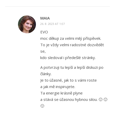
MAIA
26. 8. 2023 AT 1:07
EVO
moc děkuji za velmi milý příspěvek.
To je vždy velmi radostné dozvědět
se,
kdo sledoval i předešlé stránky.
A potvrzuji tu lepší a lepší diskuzi po
články.
Je to úžasné, jak to s vámi roste
a jak mě inspirujete.
Ta energie krásně plyne
a stává se úžasnou hybnou silou. 🙂 🙂
🙂