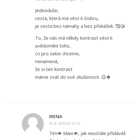
Jednoduše,
cesta, která má vést k Dobru,
je cesta bez námahy a bez překážek. 🥰😘
To, že nás má někdy kontrast vést k
uvědomění toho,
co pro sebe chceme,
nenamená,
že si ten kontrast
máme zvát do své zkušenosti. 😉🍀
IRENA
23. 8. 2023 AT 21:41
Tím💋 Maio💋, jak neustále přidáváš