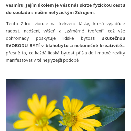
vesmíru. Jejím úkolem je vést nás skrze fyzickou cestu
do souladu s naším nefyzickým Zdrojem.
Tento Zdroj vibruje na frekvenci lásky, která vyjadřuje
radost, nadšení, vášeň a „záměrné tvoření“, což vše
dohromady poskytuje lidské bytosti
skutečnou
SVOBODU BYTÍ v blahobytu a nekonečné kreativitě
…
přesně to, co každá lidská bytost přišla do hmotné reality
manifestovat v té nejryzejší podobě.