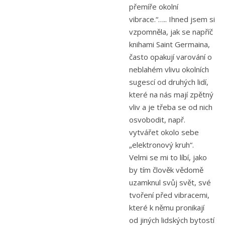
přemíře okolní
vibrace.“….. Ihned jsem si
vzpomněla, jak se napříč
knihami Saint Germaina,
často opakují varování o
neblahém vlivu okolních
sugescí od druhých lidí,
které na nás mají zpětný
vliv a je třeba se od nich
osvobodit, např.
vytvářet okolo sebe
„elektronový kruh“.
Velmi se mi to líbí, jako
by tím člověk vědomě
uzamknul svůj svět, své
tvoření před vibracemi,
které k němu pronikají
od jiných lidských bytostí