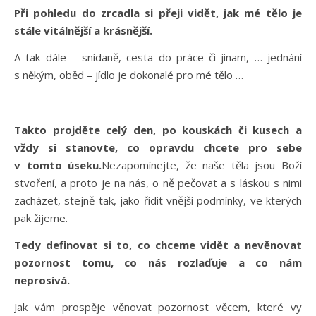
Při pohledu do zrcadla si přeji vidět, jak mé tělo je
stále vitálnější a krásnější.
A tak dále – snídaně, cesta do práce či jinam, … jednání
s někým, oběd – jídlo je dokonalé pro mé tělo …
Takto projděte celý den, po kouskách či kusech a
vždy si stanovte, co opravdu chcete pro sebe
v tomto úseku.
Nezapomínejte, že naše těla jsou Boží
stvoření, a proto je na nás, o ně pečovat a s láskou s nimi
zacházet, stejně tak, jako řídit vnější podmínky, ve kterých
pak žijeme.
Tedy definovat si to, co chceme vidět a nevěnovat
pozornost tomu, co nás rozlaďuje a co nám
neprosívá.
Jak vám prospěje věnovat pozornost věcem, které vy