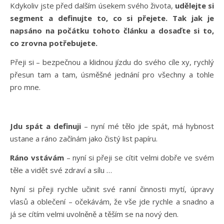
Kdykoliv jste před dalším úsekem svého života,
udělejte si
segment a definujte to, co si přejete.
Tak jak je
napsáno na počátku tohoto článku a dosaďte si to,
co zrovna potřebujete.
Přeji si – bezpečnou a klidnou jízdu do svého cíle xy, rychlý
přesun tam a tam, úsměšné jednání pro všechny a tohle
pro mne.
Jdu spát a definuji
– nyní mé tělo jde spát, má hybnost
ustane a ráno začínám jako čistý list papíru.
Ráno vstávám
– nyní si přeji se cítit velmi dobře ve svém
těle a vidět své zdraví a sílu …
Nyní si přeji rychle učinit své ranní činnosti mytí, úpravy
vlasů a oblečení – očekávám, že vše jde rychle a snadno a
já se cítím velmi uvolněně a těším se na nový den.