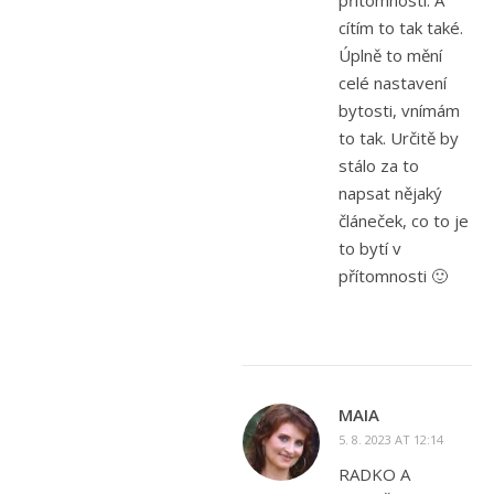
cítím to tak také.
Úplně to mění
celé nastavení
bytosti, vnímám
to tak. Určitě by
stálo za to
napsat nějaký
článeček, co to je
to bytí v
přítomnosti 🙂
MAIA
5. 8. 2023 AT 12:14
RADKO A