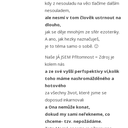
kdy z nesouladu na věci tlačíme dalším
nesouladem,
ale nesmí v tom člověk ustrnout na
dlouho,
jak se děje mnohým ze sfér ezoteriky.
A ano, jak hezky naznačuješ,
je to téma samo o sobě. 🙂
Naše JÁ JSEM Přítomnost = Zdroj je
kolem nás
a ze své vyšší perfspektivy ví,kolik
toho máme nashromážděného a
hotového
za všechny život, které jsme se
doposud inkarnovali
a Ona nemůže konat,
dokud my sami neřekneme, co
chceme- tzv. nepožádáme.