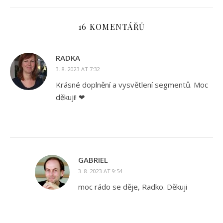
16 KOMENTÁŘŮ
RADKA
3. 8. 2023 AT 7:32
Krásné doplnění a vysvětlení segmentů. Moc
děkuji! ❤
GABRIEL
3. 8. 2023 AT 9:54
moc rádo se děje, Radko. Děkuji