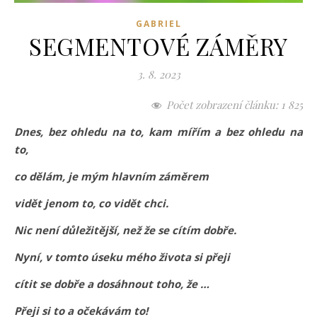
GABRIEL
SEGMENTOVÉ ZÁMĚRY
3. 8. 2023
Počet zobrazení článku:
1 825
Dnes, bez ohledu na to, kam mířím a bez ohledu na
to,
co dělám, je mým hlavním záměrem
vidět jenom to, co vidět chci.
Nic není důležitější, než že se cítím dobře.
Nyní, v tomto úseku mého života si přeji
cítit se dobře a dosáhnout toho, že …
Přeji si to a očekávám to!