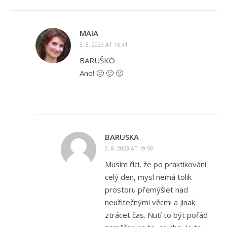
MAIA
3. 8. 2023 AT 16:41
BARUŠKO
Ano! 🙂 🙂 🙂
BARUSKA
3. 8. 2023 AT 19:59
Musím říci, že po praktikování
celý den, mysl nemá tolik
prostoru přemýšlet nad
neužitečnými věcmi a jinak
ztrácet čas. Nutí to být pořád