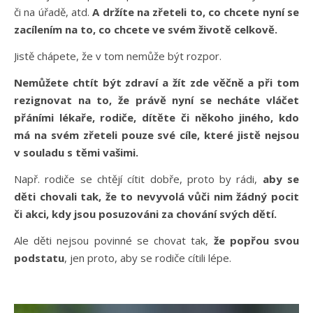
či na úřadě, atd.
A držíte na zřeteli to, co chcete nyní se
zacílením na to, co chcete ve svém životě celkově.
Jistě chápete, že v tom nemůže být rozpor.
Nemůžete chtít být zdraví a žít zde věčně a při tom
rezignovat na to, že právě nyní se necháte vláčet
přáními lékaře, rodiče, dítěte či někoho jiného, kdo
má na svém zřeteli pouze své cíle, které jistě nejsou
v souladu s těmi vašimi.
Např. rodiče se chtějí cítit dobře, proto by rádi,
aby se
děti chovali tak, že to nevyvolá vůči nim žádný pocit
či akci, kdy jsou posuzováni za chování svých dětí.
Ale děti nejsou povinné se chovat tak,
že popřou svou
podstatu
, jen proto, aby se rodiče cítili lépe.