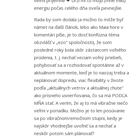
veľmi príjemné ❤ Drží mi to moju (mne milú)
energiu počas celého dňa oveľa pevnejšie.
Rada by som dodala (a možno to môže byť
námet na ďalší článok, lebo ako Maia hore v
komentári píše, je to dosť konfúzna téma
obzvlášť v „ezo“ spoločnosti), že som
posledné roky bola skôr zástancom voľného
prúdenia, t. j. nechať veciam voľný priebeh,
pohybovať sa a rozhodovať spontánne až v
aktuálnom momente, keď je to naozaj treba a
neplánovať dopredu, viac flexibility v živote
podľa „aktuálnych vetrov a aktuálnej chute“
ako prísneho usnerňovania, čo sa má PODĽA
MŇA stať. A verím, že aj to má vibračne niečo
veľmi v poriadku. Možno je to len posúvanie
sa po vibračnom/emočnom stupni, kedy je
najskôr vhodnejšie uvoľniť sa a nechať a
neskôr potom sám plánovať?