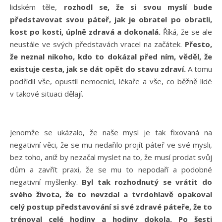
lidském těle,
rozhodl se, že si svou myslí bude
představovat svou páteř, jak je obratel po obratli,
kost po kosti, úplně zdravá a dokonalá.
Říká, že se ale
neustále ve svých představách vracel na začátek.
Přesto,
že neznal nikoho, kdo to dokázal před ním, věděl, že
existuje cesta, jak se dát opět do stavu zdraví.
A tomu
podřídil vše, opustil nemocnici, lékaře a vše, co běžně lidé
v takové situaci dělají.
Jenomže se ukázalo, že naše mysl je tak fixovaná na
negativní věci, že se mu nedařilo projít páteř ve své mysli,
bez toho, aniž by nezačal myslet na to, že musí prodat svůj
dům a zavřít praxi, že se mu to nepodaří a podobné
negativní myšlenky.
Byl tak rozhodnutý se vrátit do
svého života, že to nevzdal a tvrdohlavě opakoval
celý postup představování si své zdravé páteře, že to
trénoval celé hodiny a hodiny dokola. Po šesti