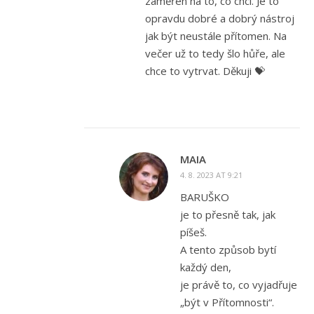
zaměřen na to, co chci. Je to
opravdu dobré a dobrý nástroj
jak být neustále přítomen. Na
večer už to tedy šlo hůře, ale
chce to vytrvat. Děkuji 💝
MAIA
4. 8. 2023 AT 9:21
BARUŠKO
je to přesně tak, jak
píšeš.
A tento způsob bytí
každý den,
je právě to, co vyjadřuje
„být v Přítomnosti“.