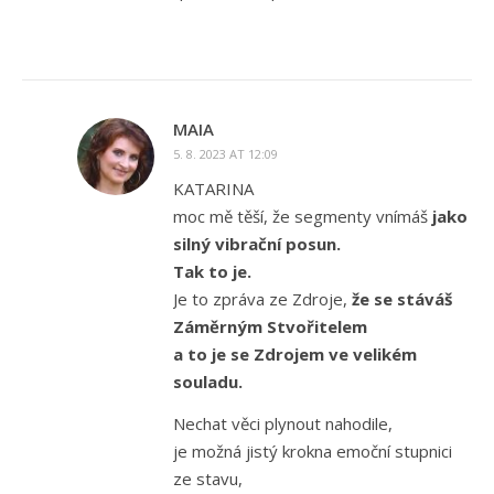
MAIA
5. 8. 2023 AT 12:09
KATARINA
moc mě těší, že segmenty vnímáš
jako
silný vibrační posun.
Tak to je.
Je to zpráva ze Zdroje,
že se stáváš
Záměrným Stvořitelem
a to je se Zdrojem ve velikém
souladu.
Nechat věci plynout nahodile,
je možná jistý krokna emoční stupnici
ze stavu,