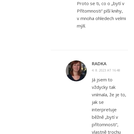
Proto se ti, co o „bytí v
Přítomnosti“ píší knihy,
v mnoha ohledech velmi
mýlí.
RADKA
4. 8. 2023 AT 16:48
Já jsem to
vždycky tak
vnímala, že je to,
jak se
interpretuje
běžně „bytí v
přítomnosti“,
vlastně trochu