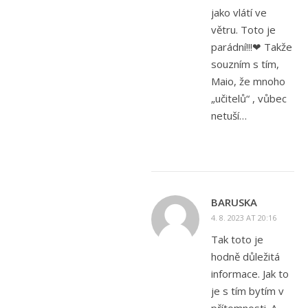
jako vlátí ve
větru. Toto je
parádní!!!❤ Takže
souzním s tím,
Maio, že mnoho
„učitelů“ , vůbec
netuší…
BARUSKA
4. 8. 2023 AT 20:16
Tak toto je
hodně důležitá
informace. Jak to
je s tím bytím v
přítomnosti. A