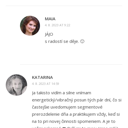
MAIA
4. 8. 2023 AT 9:22
JÁJO
s radostí se děje. 🙂
KATARINA
4. 8. 2023 AT 14:59
Ja takisto vidím a silne vnímam
energetický/vibračný posun tých pár dní, čo si
častejšie uvedomujem segmentové
prerozdelenie dňa a praktikujem vždy, keď si
na to pri novej činnosti spomeniem. A je to