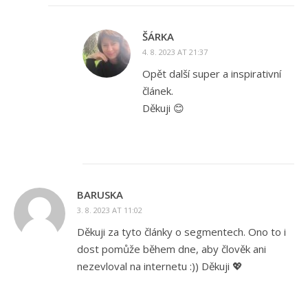
ŠÁRKA
4. 8. 2023 AT 21:37
Opět další super a inspirativní
článek.
Děkuji 😊
BARUSKA
3. 8. 2023 AT 11:02
Děkuji za tyto články o segmentech. Ono to i
dost pomůže během dne, aby člověk ani
nezevloval na internetu :)) Děkuji 💖