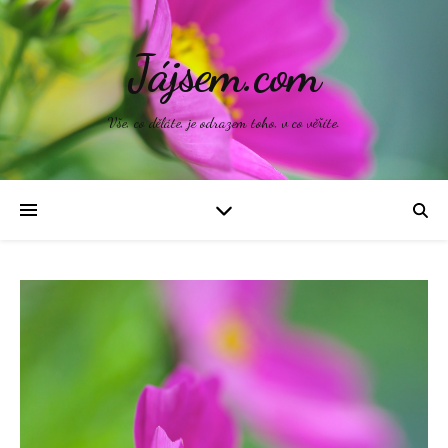
Jájsem.com
Vše, co děláte, je odrazem toho, v co věříte.