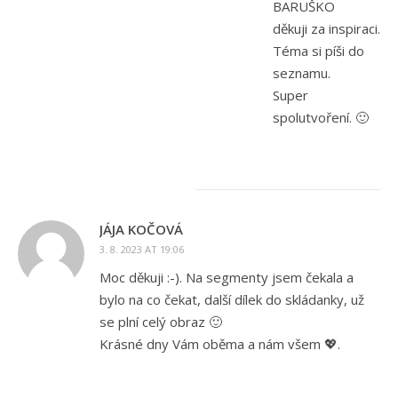
BARUŠKO
děkuji za inspiraci.
Téma si píši do
seznamu.
Super
spolutvoření. 🙂
JÁJA KOČOVÁ
3. 8. 2023 AT 19:06
Moc děkuji :-). Na segmenty jsem čekala a
bylo na co čekat, další dílek do skládanky, už
se plní celý obraz 🙂
Krásné dny Vám oběma a nám všem 💖.