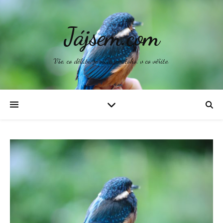
Jájsem.com
Vše, co děláte, je odrazem toho, v co věříte.