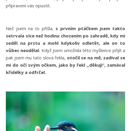
připraveni vás opustit.
Než jsem na to přišla,
s prvním ptáčkem jsem takto
setrvala více než hodinu chozením po zahradě, kdy mi
seděl na prstu a mohl kdykoliv odletět, ale on to
vůbec neudělal.
Když jsem umožnila této myšlence přijít a
pak jsem mu tato slova řekla,
otočil se na mě, zadíval se
mi do očí svým očkem, jako by řekl „děkuji“, zamával
křidélky a odfrčel.