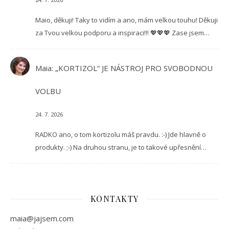
Maio, děkuji! Taky to vidím a ano, mám velkou touhu! Děkuji
za Tvou velkou podporu a inspiraci!!! 💖💖💖 Zase jsem…
Maia
:
„KORTIZOL“ JE NÁSTROJ PRO SVOBODNOU
VOLBU
24. 7. 2026
RADKO ano, o tom kortizolu máš pravdu. :-) Jde hlavně o
produkty. ;-) Na druhou stranu, je to takové upřesnění…
KONTAKTY
maia@jajsem.com