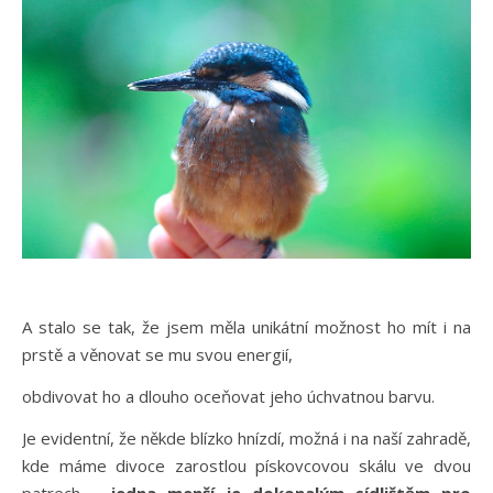
A stalo se tak, že jsem měla unikátní možnost ho mít i na
prstě a věnovat se mu svou energií,
obdivovat ho a dlouho oceňovat jeho úchvatnou barvu.
Je evidentní, že někde blízko hnízdí, možná i na naší zahradě,
kde máme divoce zarostlou pískovcovou skálu ve dvou
patrech
– jedna menší je dokonalým sídlištěm pro