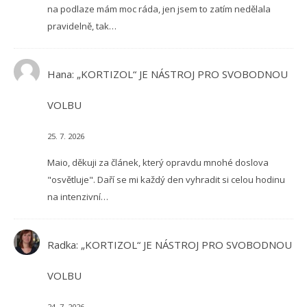
na podlaze mám moc ráda, jen jsem to zatím nedělala
pravidelně, tak…
Hana
:
„KORTIZOL“ JE NÁSTROJ PRO SVOBODNOU
VOLBU
25. 7. 2026
Maio, děkuji za článek, který opravdu mnohé doslova
"osvětluje". Daří se mi každý den vyhradit si celou hodinu
na intenzivní…
Radka
:
„KORTIZOL“ JE NÁSTROJ PRO SVOBODNOU
VOLBU
24. 7. 2026