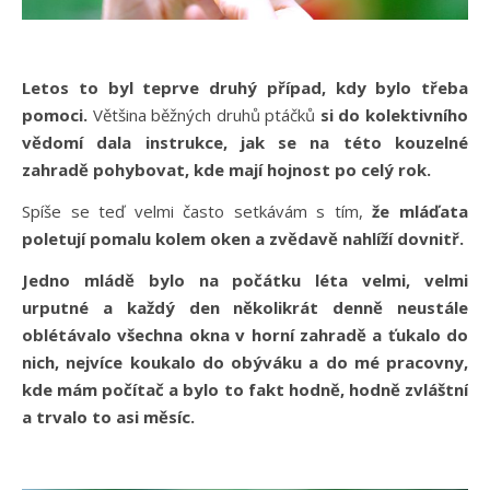
Letos to byl teprve druhý případ, kdy bylo třeba
pomoci.
Většina běžných druhů ptáčků
si do kolektivního
vědomí dala instrukce, jak se na této kouzelné
zahradě pohybovat, kde mají hojnost po celý rok.
Spíše se teď velmi často setkávám s tím,
že mláďata
poletují pomalu kolem oken a zvědavě nahlíží dovnitř.
Jedno mládě bylo na počátku léta velmi, velmi
urputné a každý den několikrát denně neustále
oblétávalo všechna okna v horní zahradě a ťukalo do
nich, nejvíce koukalo do obýváku a do mé pracovny,
kde mám počítač a bylo to fakt hodně, hodně zvláštní
a trvalo to asi měsíc.