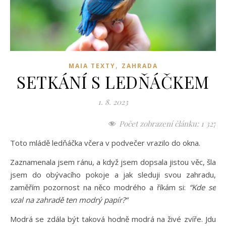
,
MAIA TEXTY
ZAHRADA
SETKÁNÍ S LEDŇÁČKEM
1. 8. 2023
Počet zobrazení článku:
1 327
Toto mládě ledňáčka včera v podvečer vrazilo do okna.
Zaznamenala jsem ránu, a když jsem dopsala jistou věc, šla
jsem do obývacího pokoje a jak sleduji svou zahradu,
zaměřím pozornost na něco modrého a říkám si:
“Kde se
vzal na zahradě ten modrý papír?“
Modrá se zdála být taková hodně modrá na živé zvíře. Jdu