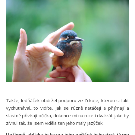
Takže, ledňáček obdržel podporu ze Zdroje, kterou si fakt
vychutnával…to vidíte, jak se různě natáčejí a přijímají a
slastně přivírají očička, dokonce mi na ruce i dvakrát jako by
zívnul tak, že jsem viděla ten jeho malý jazýček.
Upřímně, zblízka je barva jeho peříček úchvatná, já mu