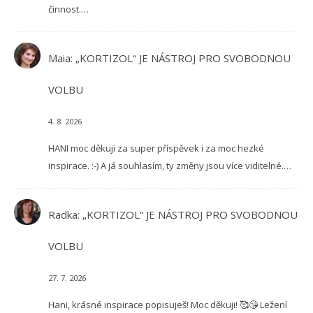
činnost.…
Maia
:
„KORTIZOL“ JE NÁSTROJ PRO SVOBODNOU
VOLBU
4. 8. 2026
HANI moc děkuji za super příspěvek i za moc hezké
inspirace. :-) A já souhlasím, ty změny jsou více viditelné.…
Radka
:
„KORTIZOL“ JE NÁSTROJ PRO SVOBODNOU
VOLBU
27. 7. 2026
Hani, krásné inspirace popisuješ! Moc děkuji! 🥰😘 Ležení