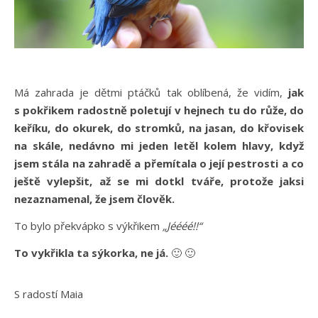
Má zahrada je dětmi ptáčků tak oblíbená, že vidím,
jak
s pokřikem radostně poletují v hejnech tu do růže, do
keříku, do okurek, do stromků, na jasan, do křovisek
na skále, nedávno mi jeden letěl kolem hlavy, když
jsem stála na zahradě a přemítala o její pestrosti a co
ještě vylepšit, až se mi dotkl tváře, protože jaksi
nezaznamenal, že jsem člověk.
To bylo překvápko s výkřikem
„Jéééé!!“
To vykřikla ta sýkorka, ne já.
🙂 🙂
S radostí Maia