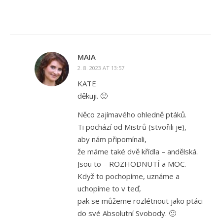
MAIA
2. 8. 2023 AT 13:57
KATE
děkuji. 🙂
Něco zajímavého ohledně ptáků.
Ti pochází od Mistrů (stvořili je),
aby nám připomínali,
že máme také dvě křídla – andělská.
Jsou to – ROZHODNUTÍ a MOC.
Když to pochopíme, uznáme a
uchopíme to v teď,
pak se můžeme rozlétnout jako ptáci
do své Absolutní Svobody. 🙂