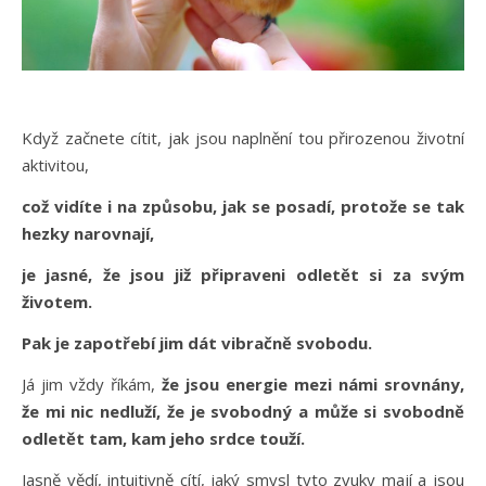
Když začnete cítit, jak jsou naplnění tou přirozenou životní
aktivitou,
což vidíte i na způsobu, jak se posadí, protože se tak
hezky narovnají,
je jasné, že jsou již připraveni odletět si za svým
životem.
Pak je zapotřebí jim dát vibračně svobodu.
Já jim vždy říkám,
že jsou energie mezi námi srovnány,
že mi nic nedluží, že je svobodný a může si svobodně
odletět tam, kam jeho srdce touží.
Jasně vědí, intuitivně cítí, jaký smysl tyto zvuky mají a jsou