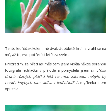
Tento ledňáček kolem mě dvakrát obletěl kruh a vrátil se na
mě, až teprve potřetí si letěl za svým.
Prozradím, že před asi měsícem jsem viděla někde sdílenou
fotografii ledňáčka v přírodě a pomyslela jsem si:
„Tolik
druhů různých ptáčků létá na mou zahradu, nebylo by
hezké, kdybych tam viděla i ledňáčka?“
A myšlenku jsem
opustila.