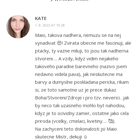
KATE
1. 8. 2023 AT 19:28
Maio, takova nadhera, nemuzu se na nej
vynadivat 😍! Zvirata obecne me fascinuji, ale
ptacky, ty vazne miluji, to jsou tak nadherna
stvoreni…. A vzdy, kdyz vidim nejakeho
takoveho paradne barevneho (nazivo jsem
nedavno videla pava), jak neskutecne ma
barvy a dumyslne poskladana pericka, rikam
si, ze toto samotne uz je prece dukaz
Boha/Stvoreni/Zdroje i pro tzv. neverici…jak
by neco tak uzasneho mohlo byt nahodou,
kdyz je to ocividny zamer, ostatne jako cela
priroda (vcelky, cmelaci, kvetiny…. 🥰).
Na zachyceni teto dokonalosti jsi Maio
skutecne Mistr, dekuji ☺️