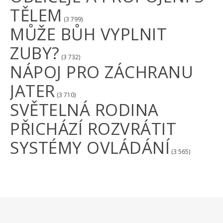
TĚLEM
(3 799)
MŮŽE BŮH VYPLNIT
ZUBY?
(3 732)
NÁPOJ PRO ZÁCHRANU
JATER
(3 710)
SVĚTELNÁ RODINA
PŘICHÁZÍ ROZVRÁTIT
SYSTÉMY OVLÁDÁNÍ
(3 565)