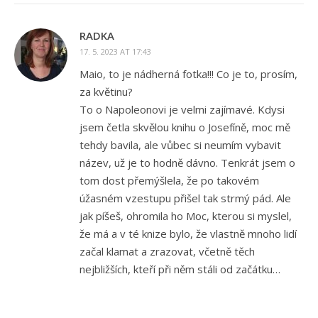
RADKA
17. 5. 2023 AT 17:43
Maio, to je nádherná fotka!!! Co je to, prosím,
za květinu?
To o Napoleonovi je velmi zajímavé. Kdysi
jsem četla skvělou knihu o Josefíně, moc mě
tehdy bavila, ale vůbec si neumím vybavit
název, už je to hodně dávno. Tenkrát jsem o
tom dost přemýšlela, že po takovém
úžasném vzestupu přišel tak strmý pád. Ale
jak píšeš, ohromila ho Moc, kterou si myslel,
že má a v té knize bylo, že vlastně mnoho lidí
začal klamat a zrazovat, včetně těch
nejbližších, kteří při něm stáli od začátku…