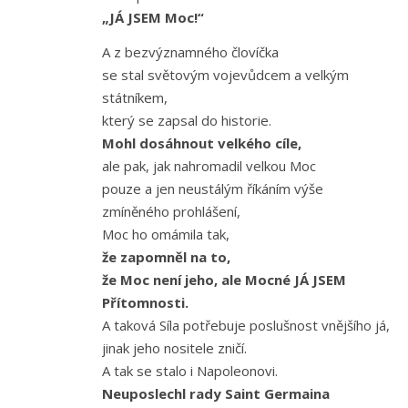
„JÁ JSEM Moc!“
A z bezvýznamného človíčka
se stal světovým vojevůdcem a velkým
státníkem,
který se zapsal do historie.
Mohl dosáhnout velkého cíle,
ale pak, jak nahromadil velkou Moc
pouze a jen neustálým říkáním výše
zmíněného prohlášení,
Moc ho omámila tak,
že zapomněl na to,
že Moc není jeho, ale Mocné JÁ JSEM
Přítomnosti.
A taková Síla potřebuje poslušnost vnějšího já,
jinak jeho nositele zničí.
A tak se stalo i Napoleonovi.
Neuposlechl rady Saint Germaina