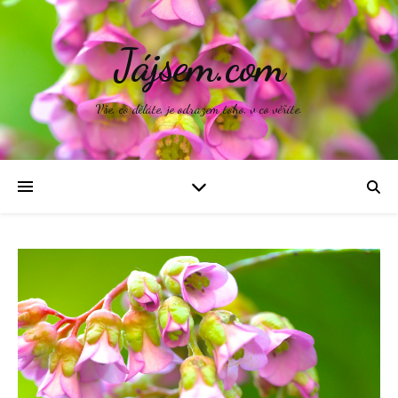
Jájsem.com
Vše, co děláte, je odrazem toho, v co věříte.