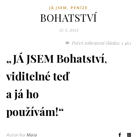
,
JÁ JSEM
PENÍZE
BOHATSTVÍ
17. 5. 2023
Počet zobrazení článku:
1 463
„JÁ JSEM Bohatství
,
viditelné teď
a já ho
používám!“
Autor/ka
Maia