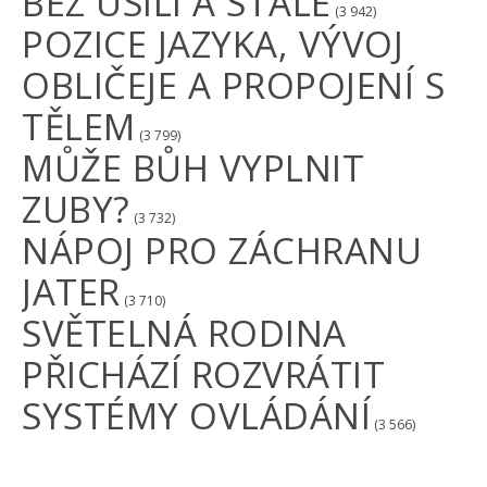
BEZ ÚSILÍ A STÁLE
(3 942)
POZICE JAZYKA, VÝVOJ
OBLIČEJE A PROPOJENÍ S
TĚLEM
(3 799)
MŮŽE BŮH VYPLNIT
ZUBY?
(3 732)
NÁPOJ PRO ZÁCHRANU
JATER
(3 710)
SVĚTELNÁ RODINA
PŘICHÁZÍ ROZVRÁTIT
SYSTÉMY OVLÁDÁNÍ
(3 566)