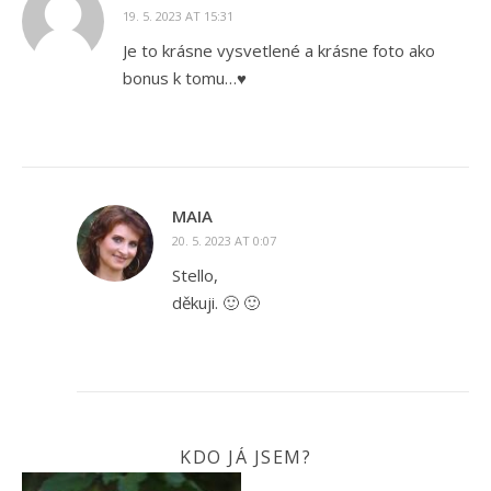
19. 5. 2023 AT 15:31
Je to krásne vysvetlené a krásne foto ako
bonus k tomu…♥
MAIA
20. 5. 2023 AT 0:07
Stello,
děkuji. 🙂 🙂
KDO JÁ JSEM?