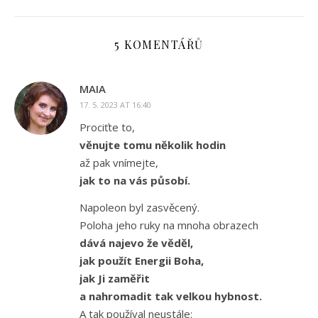
5 KOMENTÁŘŮ
MAIA
17. 5. 2023 AT 16:40
Prociťte to,
věnujte tomu několik hodin
až pak vnímejte,
jak to na vás působí.
Napoleon byl zasvěcený.
Poloha jeho ruky na mnoha obrazech
dává najevo že věděl,
jak použít Energii Boha,
jak Ji zaměřit
a nahromadit tak velkou hybnost.
A tak používal neustále: