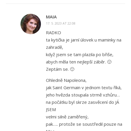
MAIA
17. 5. 2023 AT 22:08
RADKO
ta kytička je jarní úlovek u maminky na
zahradě,
když jsem se tam plazila po břiše,
abych měla ten nejlepší záběr. 🙂
Zeptám se. 🙂
Ohledně Napoleona,
jak Saint Germain v jednom textu říká,
jeho hvězda stoupala strmě vzhůru…
na počátku byl skrze zasvěcení do JÁ
JSEM
velmi silně zaměřený,
pak….. protože se soustředil pouze na