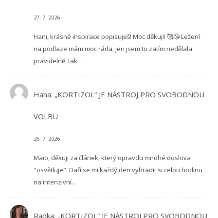
27. 7. 2026
Hani, krásné inspirace popisuješ! Moc děkuji! 🥰😘 Ležení
na podlaze mám moc ráda, jen jsem to zatím nedělala
pravidelně, tak…
Hana
:
„KORTIZOL“ JE NÁSTROJ PRO SVOBODNOU
VOLBU
25. 7. 2026
Maio, děkuji za článek, který opravdu mnohé doslova
"osvětluje". Daří se mi každý den vyhradit si celou hodinu
na intenzivní…
Radka
:
„KORTIZOL“ JE NÁSTROJ PRO SVOBODNOU