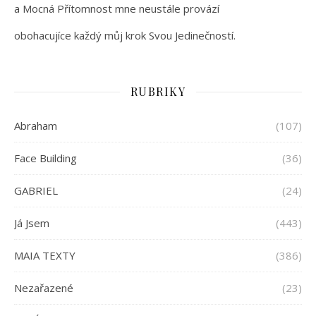
a Mocná Přítomnost mne neustále provází
obohacujíce každý můj krok Svou Jedinečností.
RUBRIKY
Abraham
(107)
Face Building
(36)
GABRIEL
(24)
Já Jsem
(443)
MAIA TEXTY
(386)
Nezařazené
(23)