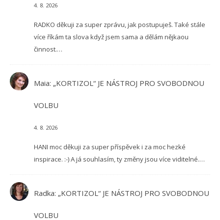
4. 8. 2026
RADKO děkuji za super zprávu, jak postupuješ. Také stále
více říkám ta slova když jsem sama a dělám nějkaou
činnost.…
Maia
:
„KORTIZOL“ JE NÁSTROJ PRO SVOBODNOU
VOLBU
4. 8. 2026
HANI moc děkuji za super příspěvek i za moc hezké
inspirace. :-) A já souhlasím, ty změny jsou více viditelné.…
Radka
:
„KORTIZOL“ JE NÁSTROJ PRO SVOBODNOU
VOLBU