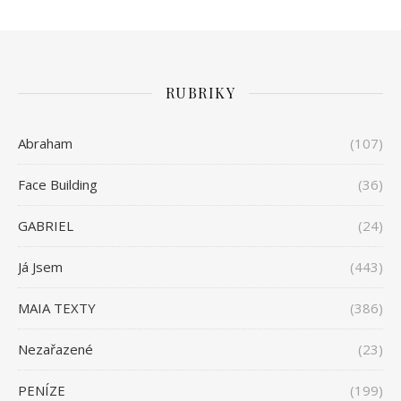
RUBRIKY
Abraham
(107)
Face Building
(36)
GABRIEL
(24)
Já Jsem
(443)
MAIA TEXTY
(386)
Nezařazené
(23)
PENÍZE
(199)