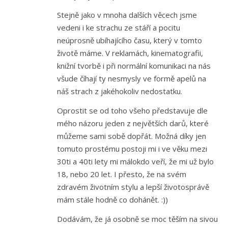
Stejně jako v mnoha dalších věcech jsme
vedeni i ke strachu ze stáří a pocitu
neúprosně ubíhajícího času, který v tomto
životě máme. V reklamách, kinematografii,
knižní tvorbě i při normální komunikaci na nás
všude číhají ty nesmysly ve formě apelů na
náš strach z jakéhokoliv nedostatku.
Oprostit se od toho všeho představuje dle
mého názoru jeden z největších darů, které
můžeme sami sobě dopřát. Možná díky jen
tomuto prostému postoji mi i ve věku mezi
30ti a 40ti lety mi málokdo veří, že mi už bylo
18, nebo 20 let. I přesto, že na svém
zdravém životním stylu a lepší životosprávě
mám stále hodně co dohánět. :))
Dodávám, že já osobně se moc těším na sivou