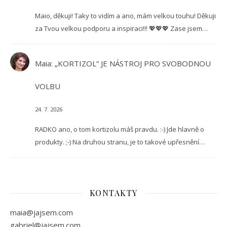
Maio, děkuji! Taky to vidím a ano, mám velkou touhu! Děkuji
za Tvou velkou podporu a inspiraci!!! 💖💖💖 Zase jsem…
Maia
:
„KORTIZOL“ JE NÁSTROJ PRO SVOBODNOU
VOLBU
24. 7. 2026
RADKO ano, o tom kortizolu máš pravdu. :-) Jde hlavně o
produkty. ;-) Na druhou stranu, je to takové upřesnění…
KONTAKTY
maia@jajsem.com
gabriel@jajsem.com