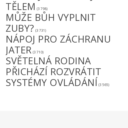
TĚLEM
(3 798)
MŮŽE BŮH VYPLNIT
ZUBY?
(3 731)
NÁPOJ PRO ZÁCHRANU
JATER
(3 710)
SVĚTELNÁ RODINA
PŘICHÁZÍ ROZVRÁTIT
SYSTÉMY OVLÁDÁNÍ
(3 565)