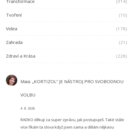
Transformace
(314)
Tvoření
(10)
Videa
(178)
Zahrada
(21)
Zdraví a Krása
(228)
Maia
:
„KORTIZOL“ JE NÁSTROJ PRO SVOBODNOU
VOLBU
4. 8. 2026
RADKO děkuji za super zprávu, jak postupuješ. Také stále
více říkám ta slova když jsem sama a dělám nějkaou