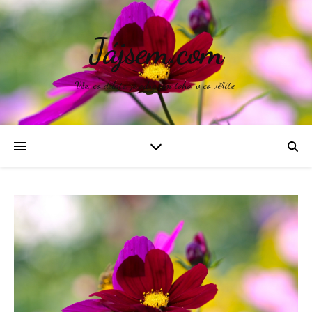
Jájsem.com
Vše, co děláte, je odrazem toho, v co věříte.