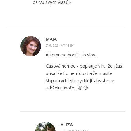
barvu svých vlasů~
MAIA
7. 9. 2021 AT 11:56
K tomu se hodí tato slova:
Časová nemoc – popisuje víru, že „čas
utíká, že ho není dost a že musíte
šlapat rychleji a rychleji, abyste se
udrželi nahoře“. 🙂 🙂
ALIZA