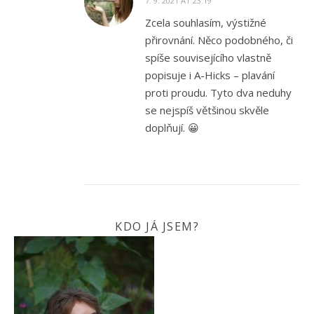
7. 9. 2021 AT 23:19
Zcela souhlasím, výstižné
přirovnání. Něco podobného, či
spíše souvisejícího vlastně
popisuje i A-Hicks – plavání
proti proudu. Tyto dva neduhy
se nejspíš většinou skvěle
doplňují. 😀
KDO JÁ JSEM?