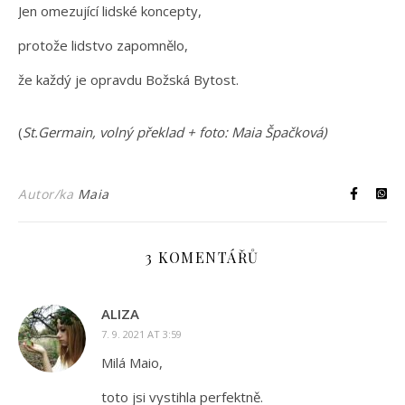
Jen omezující lidské koncepty,
protože lidstvo zapomnělo,
že každý je opravdu Božská Bytost.
(
St.Germain, volný překlad + foto: Maia Špačková)
Autor/ka
Maia
3 KOMENTÁŘŮ
ALIZA
7. 9. 2021 AT 3:59
Milá Maio,
toto jsi vystihla perfektně.