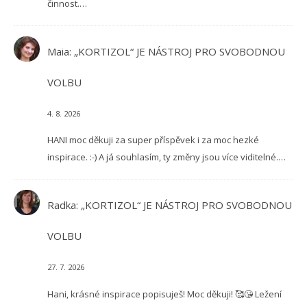
činnost.…
Maia
:
„KORTIZOL“ JE NÁSTROJ PRO SVOBODNOU
VOLBU
4. 8. 2026
HANI moc děkuji za super příspěvek i za moc hezké
inspirace. :-) A já souhlasím, ty změny jsou více viditelné.…
Radka
:
„KORTIZOL“ JE NÁSTROJ PRO SVOBODNOU
VOLBU
27. 7. 2026
Hani, krásné inspirace popisuješ! Moc děkuji! 🥰😘 Ležení