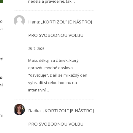
nedělala pravidelně, tak…
to
Hana
:
„KORTIZOL“ JE NÁSTROJ
la
PRO SVOBODNOU VOLBU
25. 7. 2026
ec
Maio, děkuji za článek, který
opravdu mnohé doslova
"osvětluje". Daří se mi každý den
to
vyhradit si celou hodinu na
ni
intenzivní…
Radka
:
„KORTIZOL“ JE NÁSTROJ
ní
PRO SVOBODNOU VOLBU