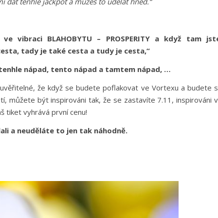
 dát tenhle jackpot a můžeš to udělat hned.“
le ve vibraci BLAHOBYTU – PROSPERITY a když tam jst
esta, tady je také cesta a tudy je cesta,“
– tenhle nápad, tento nápad a tamtem nápad, …
ě uvěřitelné, že když se budete poflakovat ve Vortexu a budete 
utí, můžete být inspirováni tak, že se zastavíte 7.11, inspirováni 
š tiket vyhrává první cenu!
ali a neuděláte to jen tak náhodně.