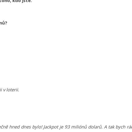
toho, kdo jste.
émů?
v loterii.
čně hned dnes bylo! Jackpot je 93 miliónů dolarů. A tak bych rá