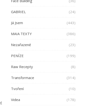
Face Building
(36)
GABRIEL
(24)
Já Jsem
(443)
MAIA TEXTY
(386)
Nezařazené
(23)
PENÍZE
(199)
Raw Recepty
(8)
Transformace
(314)
Tvoření
(10)
Videa
(178)
d,