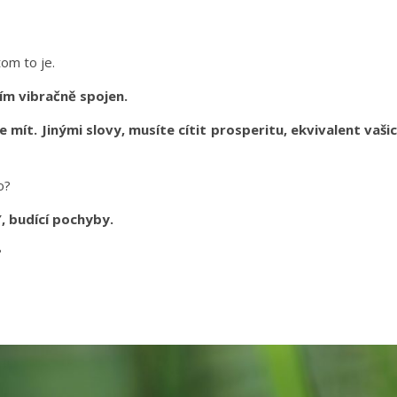
om to je.
ím vibračně spojen.
mít. Jinými slovy, musíte cítit prosperitu, ekvivalent vaši
o?
 budící pochyby.
?