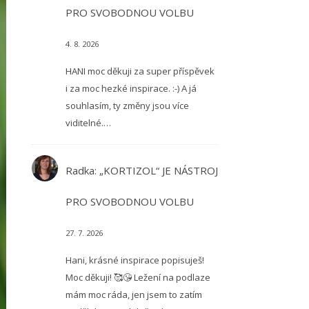
PRO SVOBODNOU VOLBU
4. 8. 2026
HANI moc děkuji za super příspěvek
i za moc hezké inspirace. :-) A já
souhlasím, ty změny jsou více
viditelné.…
Radka
:
„KORTIZOL“ JE NÁSTROJ
PRO SVOBODNOU VOLBU
27. 7. 2026
Hani, krásné inspirace popisuješ!
Moc děkuji! 🥰😘 Ležení na podlaze
mám moc ráda, jen jsem to zatím