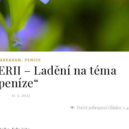
,
ABRAHAM
PENÍZE
RII – Ladění na téma
peníze“
11. 5. 2023
Počet zobrazení článku:
1 4