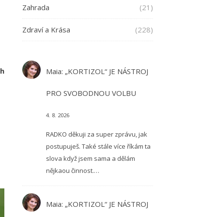
Zahrada
(21)
Zdraví a Krása
(228)
ch
Maia
:
„KORTIZOL“ JE NÁSTROJ
PRO SVOBODNOU VOLBU
4. 8. 2026
RADKO děkuji za super zprávu, jak
postupuješ. Také stále více říkám ta
slova když jsem sama a dělám
nějkaou činnost.…
Maia
:
„KORTIZOL“ JE NÁSTROJ