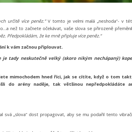
ch určitě více peněz.“
V tomto je velmi malá „neshoda“- v té
asto…a než to začnete očekávat, vaše slova se přirozeně přeměni
něz. Předpokládám, že ke mně připluje více peněz.“
ní k vám začnou připlouvat.
e je tady neskutečně velký (skoro nikým nechápaný) kop
žete mimochodem hned říci, jak se cítíte, když o tom tak
šli do arény naděje, tak většinou nepředpokládáte a
al svá „slova“ dost propagovat, aby se mu podařil tento vibrač