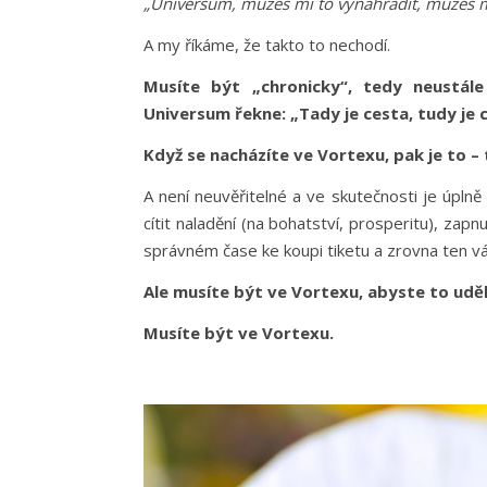
„Universum, můžeš mi to vynahradit, můžeš mi
A my říkáme, že takto to nechodí.
Musíte být „chronicky“, tedy neustá
Universum řekne: „Tady je cesta, tudy je c
Když se nacházíte ve Vortexu, pak je to 
A není neuvěřitelné a ve skutečnosti je úpln
cítit naladění (na bohatství, prosperitu), zapn
správném čase ke koupi tiketu a zrovna ten vá
Ale musíte být ve Vortexu, abyste to uděl
Musíte být ve Vortexu.