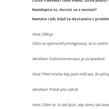
Cítíte frekvenci toho všeho, cítíte plnost 
Nemilujete to, dostat se z nesnází?
Nemáte rádi, když se dostanete z probl
Host:
Děkuji.
Cítím se výjimečně privilegovaný, že tu sedím.
Abraham:
Dobrá konverzace je na spadnutí.
Host:
Před mnoha lety jsem měl sen, že vyhraji 
Abraham:
Právě jste vyhrál.
Host:
Cítím to. A rád bych, aby tomu tak kone