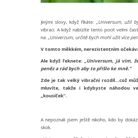
Jinými slovy, když říkáte:
„Universum, užil by
vibraci. A když nabízíte tento pocit velmi č
na:
„Univerzum, určitě bych mohl užít více pe
V tomto měkkém, nerezistentním očekává
Ale když řeknete:
„Universum, já vím, ž
peněz a rád bych aby to přišlo ke mně.“
Zde je tak velký vibrační rozdíl…což mů
mluvíte, takže i kdybyste náhodou ve
„kousíček“.
A nepoznali jsem ještě nikoho, kdo by dokáz
skok.