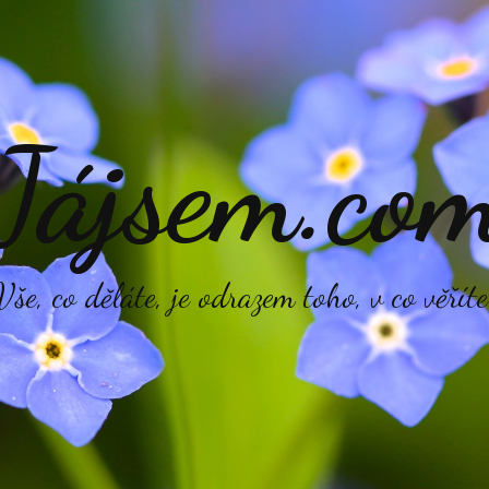
Jájsem.co
Vše, co děláte, je odrazem toho, v co věříte