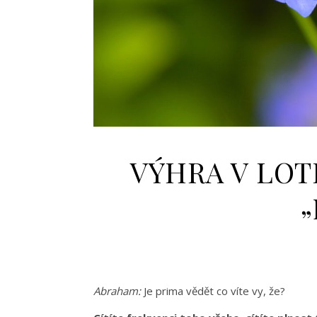
VÝHRA V LOTE
„
Abraham:
Je prima vědět co víte vy, že?