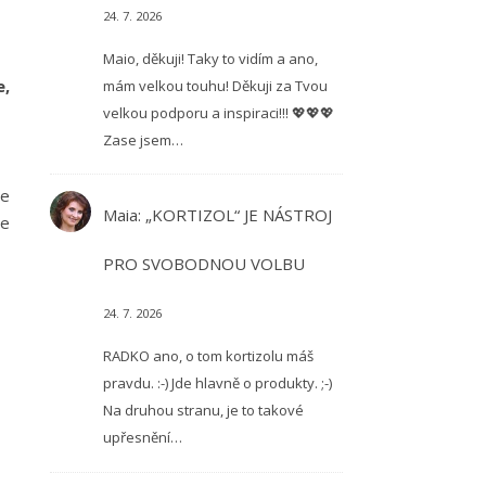
24. 7. 2026
Maio, děkuji! Taky to vidím a ano,
e,
mám velkou touhu! Děkuji za Tvou
velkou podporu a inspiraci!!! 💖💖💖
Zase jsem…
se
Maia
:
„KORTIZOL“ JE NÁSTROJ
ve
PRO SVOBODNOU VOLBU
24. 7. 2026
RADKO ano, o tom kortizolu máš
pravdu. :-) Jde hlavně o produkty. ;-)
Na druhou stranu, je to takové
upřesnění…