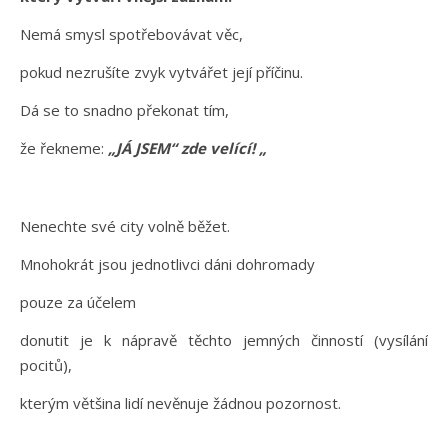
Nemá smysl spotřebovávat věc,
pokud nezrušíte zvyk vytvářet její příčinu.
Dá se to snadno překonat tím,
že řekneme:
„JÁ JSEM“ zde velící! „
Nenechte své city volně běžet.
Mnohokrát jsou jednotlivci dáni dohromady
pouze za účelem
donutit je k nápravě těchto jemných činností (vysílání
pocitů),
kterým většina lidí nevěnuje žádnou pozornost.