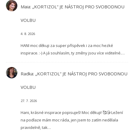
Maia
:
„KORTIZOL“ JE NÁSTROJ PRO SVOBODNOU
VOLBU
4. 8. 2026
HANI moc děkuji za super příspěvek i za moc hezké
inspirace. :-) A já souhlasím, ty změny jsou více viditelné.…
Radka
:
„KORTIZOL“ JE NÁSTROJ PRO SVOBODNOU
VOLBU
27. 7. 2026
Hani, krásné inspirace popisuješ! Moc děkuji! 🥰😘 Ležení
na podlaze mám moc ráda, jen jsem to zatím nedělala
pravidelně, tak…