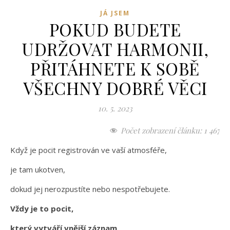
JÁ JSEM
POKUD BUDETE
UDRŽOVAT HARMONII,
PŘITÁHNETE K SOBĚ
VŠECHNY DOBRÉ VĚCI
10. 5. 2023
Počet zobrazení článku:
1 467
Když je pocit registrován ve vaší atmosféře,
je tam ukotven,
dokud jej nerozpustíte nebo nespotřebujete.
Vždy je to pocit,
který vytváří vnější záznam.