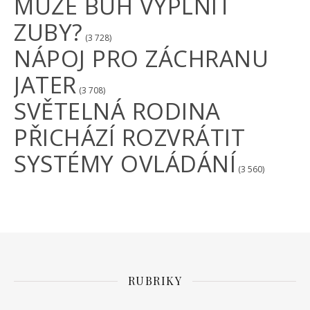
MŮŽE BŮH VYPLNIT
ZUBY?
(3 728)
NÁPOJ PRO ZÁCHRANU
JATER
(3 708)
SVĚTELNÁ RODINA
PŘICHÁZÍ ROZVRÁTIT
SYSTÉMY OVLÁDÁNÍ
(3 560)
RUBRIKY