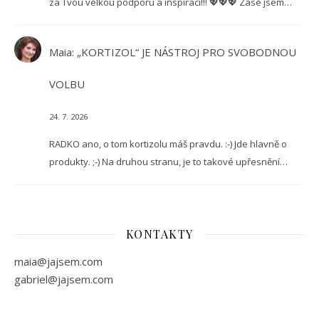
za Tvou velkou podporu a inspiraci!!! 💖💖💖 Zase jsem…
Maia
:
„KORTIZOL“ JE NÁSTROJ PRO SVOBODNOU
VOLBU
24. 7. 2026
RADKO ano, o tom kortizolu máš pravdu. :-) Jde hlavně o
produkty. ;-) Na druhou stranu, je to takové upřesnění…
KONTAKTY
maia@jajsem.com
gabriel@jajsem.com