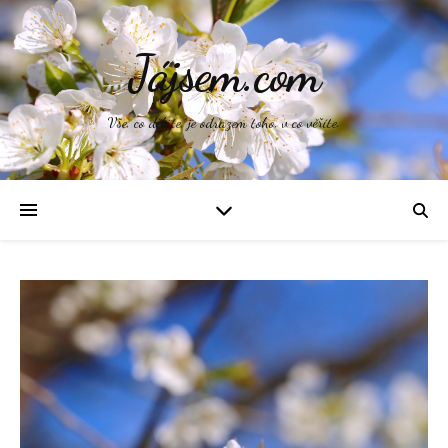
Jájsem.com
Vše, co děláte, je odrazem toho, v co věříte.