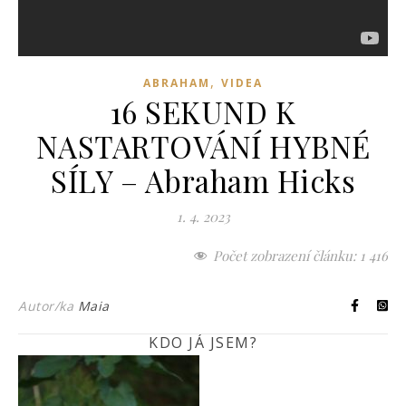
,
ABRAHAM
VIDEA
16 SEKUND K
NASTARTOVÁNÍ HYBNÉ
SÍLY – Abraham Hicks
1. 4. 2023
Počet zobrazení článku:
1 416
Autor/ka
Maia
KDO JÁ JSEM?