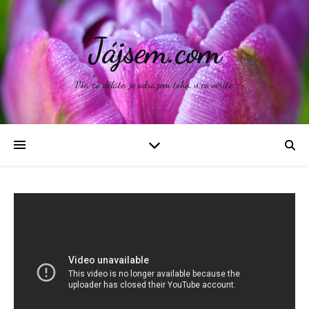
Jájsem.com
Vše, co děláte, je odrazem toho, v co věříte.