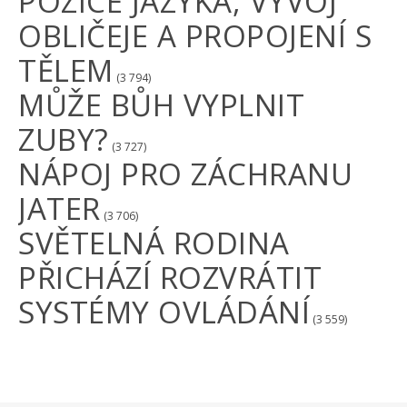
POZICE JAZYKA, VÝVOJ
OBLIČEJE A PROPOJENÍ S
TĚLEM
(3 794)
MŮŽE BŮH VYPLNIT
ZUBY?
(3 727)
NÁPOJ PRO ZÁCHRANU
JATER
(3 706)
SVĚTELNÁ RODINA
PŘICHÁZÍ ROZVRÁTIT
SYSTÉMY OVLÁDÁNÍ
(3 559)