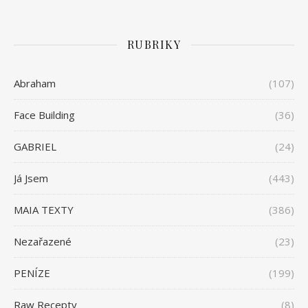
RUBRIKY
Abraham
(107)
Face Building
(36)
GABRIEL
(24)
Já Jsem
(443)
MAIA TEXTY
(386)
Nezařazené
(23)
PENÍZE
(199)
Raw Recepty
(8)