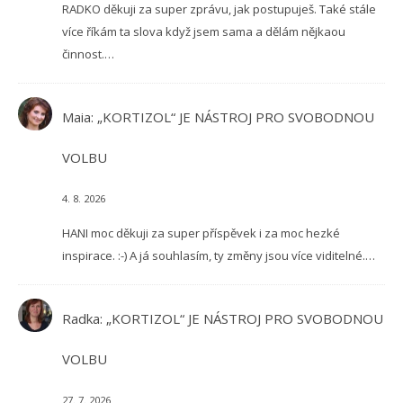
RADKO děkuji za super zprávu, jak postupuješ. Také stále
více říkám ta slova když jsem sama a dělám nějkaou
činnost.…
Maia
:
„KORTIZOL“ JE NÁSTROJ PRO SVOBODNOU
VOLBU
4. 8. 2026
HANI moc děkuji za super příspěvek i za moc hezké
inspirace. :-) A já souhlasím, ty změny jsou více viditelné.…
Radka
:
„KORTIZOL“ JE NÁSTROJ PRO SVOBODNOU
VOLBU
27. 7. 2026