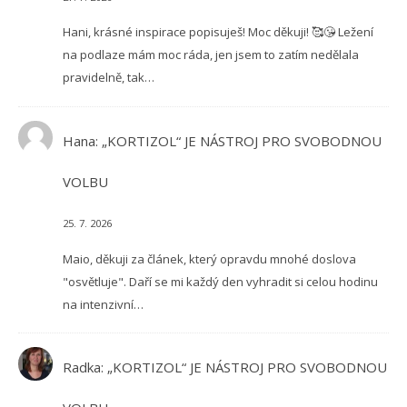
Hani, krásné inspirace popisuješ! Moc děkuji! 🥰😘 Ležení
na podlaze mám moc ráda, jen jsem to zatím nedělala
pravidelně, tak…
Hana
:
„KORTIZOL“ JE NÁSTROJ PRO SVOBODNOU
VOLBU
25. 7. 2026
Maio, děkuji za článek, který opravdu mnohé doslova
"osvětluje". Daří se mi každý den vyhradit si celou hodinu
na intenzivní…
Radka
:
„KORTIZOL“ JE NÁSTROJ PRO SVOBODNOU