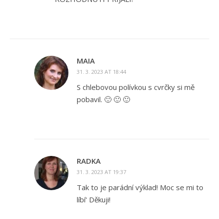
MAIA
31. 3. 2023 AT 18:44
S chlebovou polívkou s cvrčky si mě
pobavil. 🙂 🙂 🙂
RADKA
31. 3. 2023 AT 19:37
Tak to je parádní výklad! Moc se mi to
líbí‘ Děkuji!