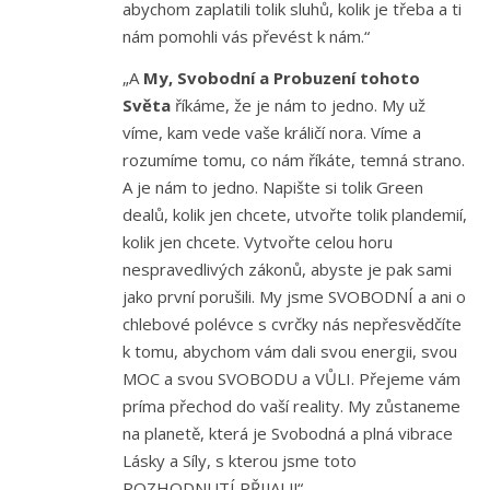
abychom zaplatili tolik sluhů, kolik je třeba a ti
nám pomohli vás převést k nám.“
„A
My, Svobodní a Probuzení tohoto
Světa
říkáme, že je nám to jedno. My už
víme, kam vede vaše králičí nora. Víme a
rozumíme tomu, co nám říkáte, temná strano.
A je nám to jedno. Napište si tolik Green
dealů, kolik jen chcete, utvořte tolik plandemií,
kolik jen chcete. Vytvořte celou horu
nespravedlivých zákonů, abyste je pak sami
jako první porušili. My jsme SVOBODNÍ a ani o
chlebové polévce s cvrčky nás nepřesvědčíte
k tomu, abychom vám dali svou energii, svou
MOC a svou SVOBODU a VŮLI. Přejeme vám
príma přechod do vaší reality. My zůstaneme
na planetě, která je Svobodná a plná vibrace
Lásky a Síly, s kterou jsme toto
ROZHODNUTÍ PŘIJALI!“