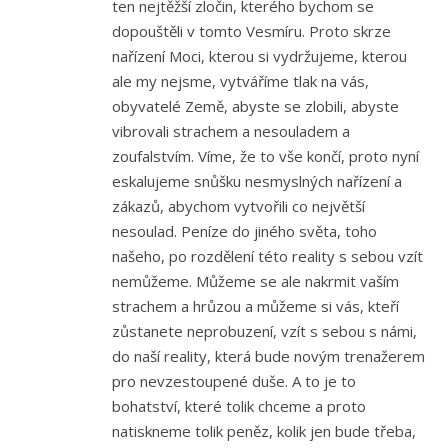
ten nejtěžší zločin, kterého bychom se
dopouštěli v tomto Vesmíru. Proto skrze
nařízení Moci, kterou si vydržujeme, kterou
ale my nejsme, vytváříme tlak na vás,
obyvatelé Země, abyste se zlobili, abyste
vibrovali strachem a nesouladem a
zoufalstvím. Víme, že to vše končí, proto nyní
eskalujeme snůšku nesmyslných nařízení a
zákazů, abychom vytvořili co největší
nesoulad. Peníze do jiného světa, toho
našeho, po rozdělení této reality s sebou vzít
nemůžeme. Můžeme se ale nakrmit vaším
strachem a hrůzou a můžeme si vás, kteří
zůstanete neprobuzení, vzít s sebou s námi,
do naší reality, která bude novým trenažerem
pro nevzestoupené duše. A to je to
bohatství, které tolik chceme a proto
natiskneme tolik peněz, kolik jen bude třeba,