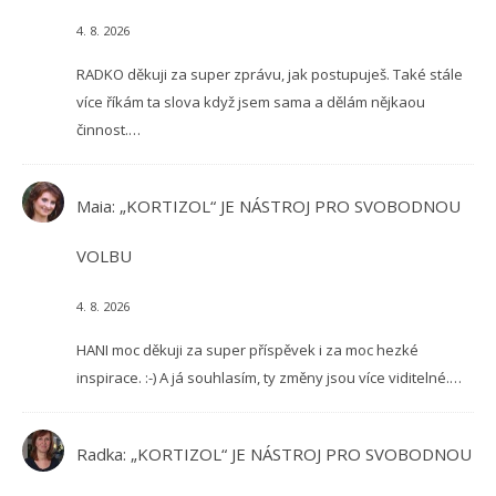
4. 8. 2026
RADKO děkuji za super zprávu, jak postupuješ. Také stále
více říkám ta slova když jsem sama a dělám nějkaou
činnost.…
Maia
:
„KORTIZOL“ JE NÁSTROJ PRO SVOBODNOU
VOLBU
4. 8. 2026
HANI moc děkuji za super příspěvek i za moc hezké
inspirace. :-) A já souhlasím, ty změny jsou více viditelné.…
Radka
:
„KORTIZOL“ JE NÁSTROJ PRO SVOBODNOU