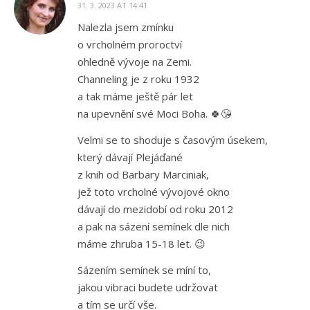
31. 3. 2023 AT 14:41
Nalezla jsem zmínku
o vrcholném proroctví
ohledně vývoje na Zemi.
Channeling je z roku 1932
a tak máme ještě pár let
na upevnění své Moci Boha. 🍀😘
Velmi se to shoduje s časovým úsekem,
který dávají Plejáďané
z knih od Barbary Marciniak,
jež toto vrcholné vývojové okno
dávají do mezidobí od roku 2012
a pak na sázení semínek dle nich
máme zhruba 15-18 let. 😉
Sázením semínek se míní to,
jakou vibraci budete udržovat
a tím se určí vše.