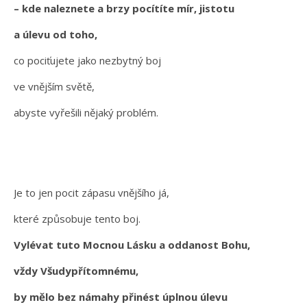
– kde naleznete a brzy pocítíte mír, jistotu
a úlevu od toho,
co pociťujete jako nezbytný boj
ve vnějším světě,
abyste vyřešili nějaký problém.
Je to jen pocit zápasu vnějšího já,
které způsobuje tento boj.
Vylévat tuto Mocnou Lásku a oddanost Bohu,
vždy Všudypřítomnému,
by mělo bez námahy přinést úplnou úlevu