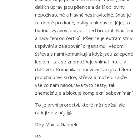
dalších úprav jsou pšenice a další obiloviny
nepoživatelné a hlavně nestravitelné. Snad je
to dobré pro koně, oslíky a hlodavce. Jéje, to
budou „výživoví poradci“ teď brebtat. Naučení
a nacvičení od čertíků. Pšenice je extramistr v
uspávání a zalepování organismu i vědomí.
Střeva s námi komunikují a když jsou zalepené
lepkem, tak se znemožňuje vnímat intuici a
další věci. Komunikace mezi vyšším já a tělem
probíhá přes srdce, střeva a mozek. Takže
vše co nám nabourává tyto cesty, tak
znemožňuje a blokuje komplexní sebevnímání.
To je první proroctví, které mě neděsí, ale
raduji se z něj. 🥰
Díky Maio a Gabrieli.
P.S.: