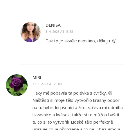
DENISA
3. 4. 2023 AT 13:53
Tak to je skvěle napsáno, děkuju. 🙂
MIRI
31. 3. 2023 AT 20:03
Taky mě pobavila ta polévka s cvrčky. 😄
Naštěstí si moje tělo vytvořilo krásný odpor
na tu hybridní pšenici a žito, střeva mi odmítla
i kvasnice a kvásek, takže si to můžou baštit
ti, co si to vytvořili. Lidské tělo perfektně
ukazuje co je přirozené a co ne. I bez gmo a