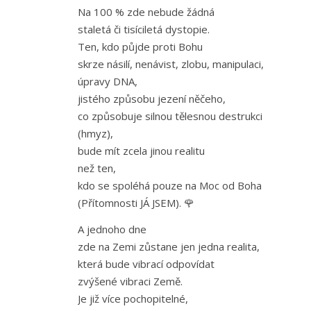
Na 100 % zde nebude žádná
staletá či tisíciletá dystopie.
Ten, kdo půjde proti Bohu
skrze násilí, nenávist, zlobu, manipulaci,
úpravy DNA,
jistého způsobu jezení něčeho,
co způsobuje silnou tělesnou destrukci
(hmyz),
bude mít zcela jinou realitu
než ten,
kdo se spoléhá pouze na Moc od Boha
(Přítomnosti JÁ JSEM). 🌹
A jednoho dne
zde na Zemi zůstane jen jedna realita,
která bude vibrací odpovídat
zvýšené vibraci Země.
Je již více pochopitelné,