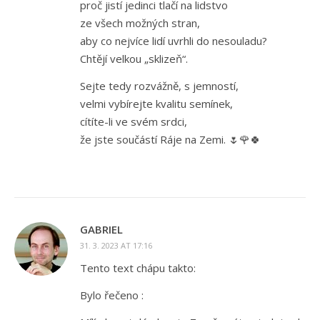
proč jistí jedinci tlačí na lidstvo
ze všech možných stran,
aby co nejvíce lidí uvrhli do nesouladu?
Chtějí velkou „sklizeň“.
Sejte tedy rozvážně, s jemností,
velmi vybírejte kvalitu semínek,
cítíte-li ve svém srdci,
že jste součástí Ráje na Zemi. 🌷🌹🍀
GABRIEL
31. 3. 2023 AT 17:16
Tento text chápu takto:
Bylo řečeno :