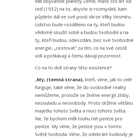
Mílí obyvatelé planety Země, máte sto let od
teď (1932) na to, abyste si rozmysleli, kam
půjdete dál ve své pouti skrze Věky Vesmíru.
Lidstvo bude rozděleno na ty, kteří budou
vědomě sloužit sobě a budou Svobodní a na
ty, kteří budou, odevzdáni, bez své Svobodné
energie, „cestovat“ za tím, co na své cestě
vidí a potkávají a čemu dávají pozornost.
Co na to dvě strany této existence?
„
My, (temná strana)
, kteří, víme, jak to celé
funguje, také víme, že do svobodné reality
nemůžeme, protože se živíme energií zloby,
nesouladu a nesvobody. Proto držíme většinu
majetku tohoto Světa a moci tohoto Světa.
Ne, že bychom měli touhu mít peníze pro
peníze. My víme, že peníze jsou v tomto
Světě Svoboda. Víme, že odebrání Svobody je