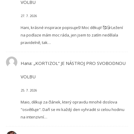
VOLBU
27. 7. 2026
Hani, krásné inspirace popisuješ! Moc děkuji! 🥰😘 Ležení
na podlaze mám moc ráda, jen jsem to zatím nedělala
pravidelně, tak…
Hana
:
„KORTIZOL“ JE NÁSTROJ PRO SVOBODNOU
VOLBU
25. 7. 2026
Maio, děkuji za článek, který opravdu mnohé doslova
"osvětluje". Daří se mi každý den vyhradit si celou hodinu
na intenzivní…