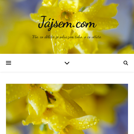
Jájsem.com
Vše, co děláte, je odrazem toho, v co věříte.