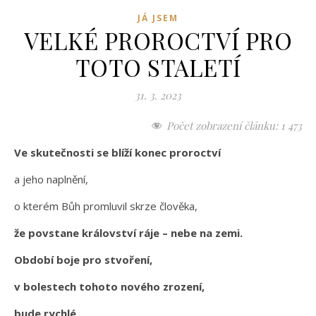
JÁ JSEM
VELKÉ PROROCTVÍ PRO
TOTO STALETÍ
31. 3. 2023
Počet zobrazení článku:
1 473
Ve skutečnosti se blíží konec proroctví
a jeho naplnění,
o kterém Bůh promluvil skrze člověka,
že povstane království ráje – nebe na zemi.
Období boje pro stvoření,
v bolestech tohoto nového zrození,
bude rychlé