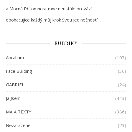
a Mocná Přítomnost mne neustále provází
obohacujíce každý můj krok Svou Jedinečností.
RUBRIKY
Abraham
(107)
Face Building
(36)
GABRIEL
(24)
Já Jsem
(443)
MAIA TEXTY
(386)
Nezařazené
(23)