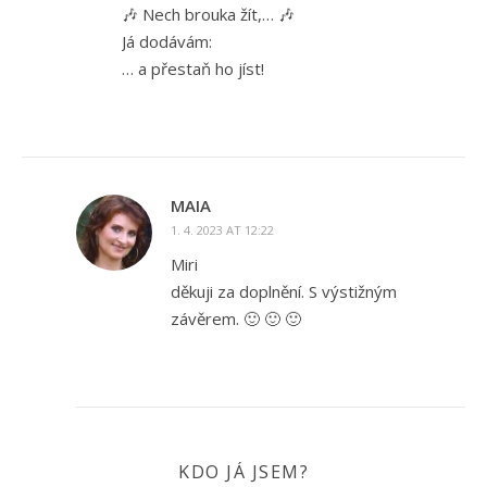
🎶 Nech brouka žít,… 🎶
Já dodávám:
… a přestaň ho jíst!
MAIA
1. 4. 2023 AT 12:22
Miri
děkuji za doplnění. S výstižným
závěrem. 🙂 🙂 🙂
KDO JÁ JSEM?