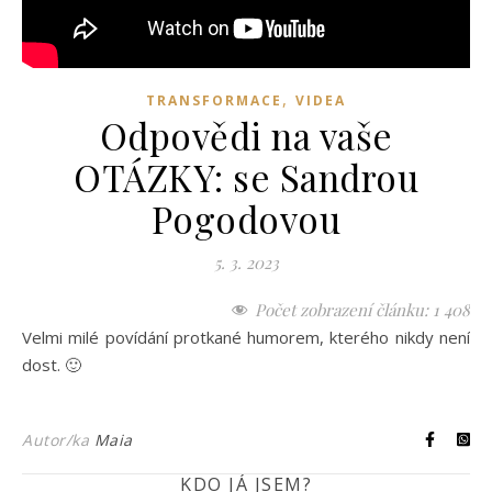
,
TRANSFORMACE
VIDEA
Odpovědi na vaše
OTÁZKY: se Sandrou
Pogodovou
5. 3. 2023
Počet zobrazení článku:
1 408
Velmi milé povídání protkané humorem, kterého nikdy není
dost. 🙂
Autor/ka
Maia
KDO JÁ JSEM?