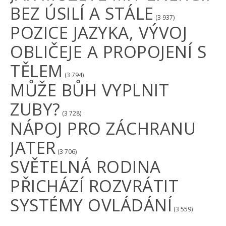
BEZ ÚSILÍ A STÁLE
(3 937)
POZICE JAZYKA, VÝVOJ
OBLIČEJE A PROPOJENÍ S
TĚLEM
(3 794)
MŮŽE BŮH VYPLNIT
ZUBY?
(3 728)
NÁPOJ PRO ZÁCHRANU
JATER
(3 706)
SVĚTELNÁ RODINA
PŘICHÁZÍ ROZVRÁTIT
SYSTÉMY OVLÁDÁNÍ
(3 559)