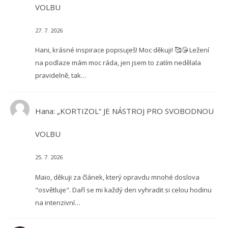
VOLBU
27. 7. 2026
Hani, krásné inspirace popisuješ! Moc děkuji! 🥰😘 Ležení
na podlaze mám moc ráda, jen jsem to zatím nedělala
pravidelně, tak…
Hana
:
„KORTIZOL“ JE NÁSTROJ PRO SVOBODNOU
VOLBU
25. 7. 2026
Maio, děkuji za článek, který opravdu mnohé doslova
"osvětluje". Daří se mi každý den vyhradit si celou hodinu
na intenzivní…