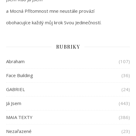
a Mocná Přítomnost mne neustále provází
obohacujíce každý můj krok Svou Jedinečností.
RUBRIKY
Abraham
(107)
Face Building
(36)
GABRIEL
(24)
Já Jsem
(443)
MAIA TEXTY
(386)
Nezařazené
(23)