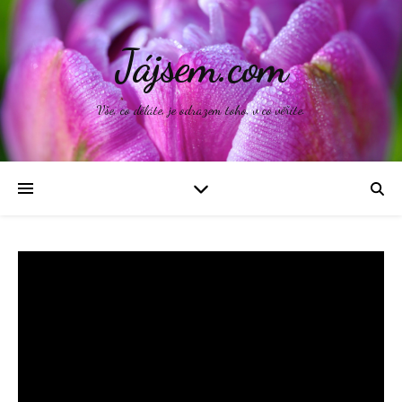
Jájsem.com
Vše, co děláte, je odrazem toho, v co věříte.