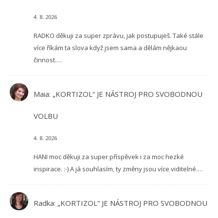
4. 8. 2026
RADKO děkuji za super zprávu, jak postupuješ. Také stále
více říkám ta slova když jsem sama a dělám nějkaou
činnost.…
Maia
:
„KORTIZOL“ JE NÁSTROJ PRO SVOBODNOU
VOLBU
4. 8. 2026
HANI moc děkuji za super příspěvek i za moc hezké
inspirace. :-) A já souhlasím, ty změny jsou více viditelné.…
Radka
:
„KORTIZOL“ JE NÁSTROJ PRO SVOBODNOU