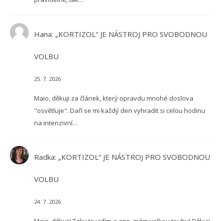
Hana
:
„KORTIZOL“ JE NÁSTROJ PRO SVOBODNOU
VOLBU
25. 7. 2026
Maio, děkuji za článek, který opravdu mnohé doslova
"osvětluje". Daří se mi každý den vyhradit si celou hodinu
na intenzivní…
Radka
:
„KORTIZOL“ JE NÁSTROJ PRO SVOBODNOU
VOLBU
24. 7. 2026
Maio, děkuji! Taky to vidím a ano, mám velkou touhu! Děkuji