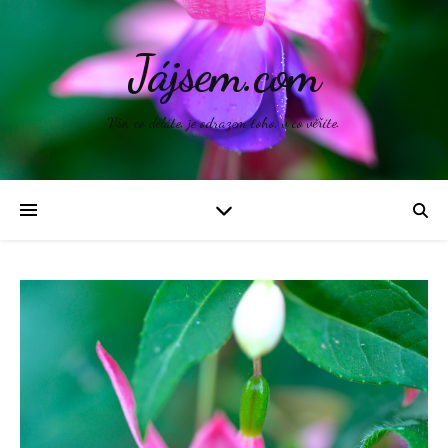
Jájsem.com
Vše, co děláte, je odrazem toho, v co věříte.