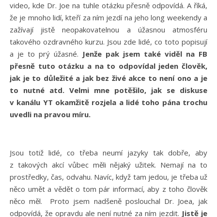
video, kde Dr. Joe na tuhle otázku přesně odpovídá. A říká,
že je mnoho lidí, kteří za ním jezdí na jeho long weekendy a
zažívají jistě neopakovatelnou a úžasnou atmosféru
takového ozdravného kurzu. Jsou zde lidé, co toto popisují
a je to prý úžasné.
Jenže pak jsem také viděl na FB
přesně tuto otázku a na to odpovídal jeden člověk,
jak je to důležité a jak bez živé akce to není ono a je
to nutné atd. Velmi mne potěšilo, jak se diskuse
v kanálu YT okamžitě rozjela a lidé toho pána trochu
uvedli na pravou míru.
Jsou totiž lidé, co třeba neumí jazyky tak dobře, aby
z takových akcí vůbec měli nějaký užitek. Nemají na to
prostředky, čas, odvahu. Navíc, když tam jedou, je třeba už
něco umět a vědět o tom pár informací, aby z toho člověk
něco měl. Proto jsem nadšeně poslouchal Dr. Joea, jak
odpovídá, že opravdu ale není nutné za ním jezdit.
Jistě je