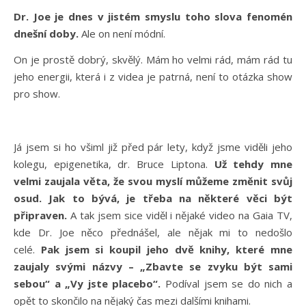
Dr. Joe je dnes v jistém smyslu toho slova fenomén
dnešní doby.
Ale on není módní.
On je prostě dobrý, skvělý. Mám ho velmi rád, mám rád tu
jeho energii, která i z videa je patrná, není to otázka show
pro show.
Já jsem si ho všiml již před pár lety, když jsme viděli jeho
kolegu, epigenetika, dr. Bruce Liptona.
Už tehdy mne
velmi zaujala věta, že svou myslí můžeme změnit svůj
osud. Jak to bývá, je třeba na některé věci být
připraven.
A tak jsem sice viděl i nějaké video na Gaia TV,
kde Dr. Joe něco přednášel, ale nějak mi to nedošlo
celé.
Pak jsem si koupil jeho dvě knihy, které mne
zaujaly svými názvy – „Zbavte se zvyku být sami
sebou“ a „Vy jste placebo“.
Podíval jsem se do nich a
opět to skončilo na nějaký čas mezi dalšími knihami.