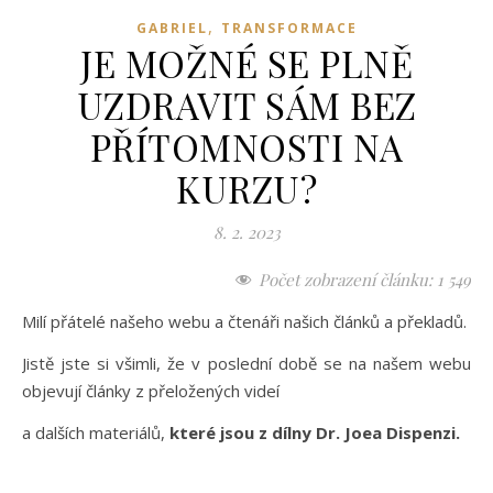
,
GABRIEL
TRANSFORMACE
JE MOŽNÉ SE PLNĚ
UZDRAVIT SÁM BEZ
PŘÍTOMNOSTI NA
KURZU?
8. 2. 2023
Počet zobrazení článku:
1 549
Milí přátelé našeho webu a čtenáři našich článků a překladů.
Jistě jste si všimli, že v poslední době se na našem webu
objevují články z přeložených videí
a dalších materiálů,
které jsou z dílny Dr. Joea Dispenzi.