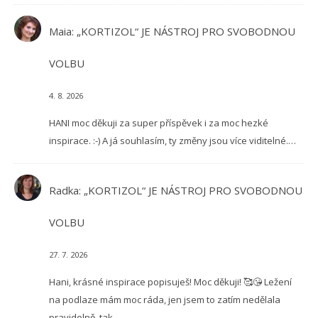
Maia
:
„KORTIZOL“ JE NÁSTROJ PRO SVOBODNOU
VOLBU
4. 8. 2026
HANI moc děkuji za super příspěvek i za moc hezké
inspirace. :-) A já souhlasím, ty změny jsou více viditelné.…
Radka
:
„KORTIZOL“ JE NÁSTROJ PRO SVOBODNOU
VOLBU
27. 7. 2026
Hani, krásné inspirace popisuješ! Moc děkuji! 🥰😘 Ležení
na podlaze mám moc ráda, jen jsem to zatím nedělala
pravidelně, tak…