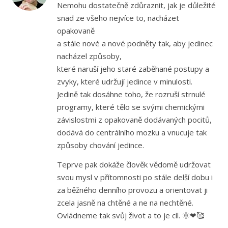
Nemohu dostatečně zdůraznit, jak je důležité
snad ze všeho nejvíce to, nacházet
opakovaně
a stále nové a nové podněty tak, aby jedinec
nacházel způsoby,
které naruší jeho staré zaběhané postupy a
zvyky, které udržují jedince v minulosti.
Jedině tak dosáhne toho, že rozruší strnulé
programy, které tělo se svými chemickými
závislostmi z opakovaně dodávaných pocitů,
dodává do centrálního mozku a vnucuje tak
způsoby chování jedince.
Teprve pak dokáže člověk vědomě udržovat
svou mysl v přítomnosti po stále delší dobu i
za běžného denního provozu a orientovat ji
zcela jasně na chtěné a ne na nechtěné.
Ovládneme tak svůj život a to je cíl. 🌞❤🥰