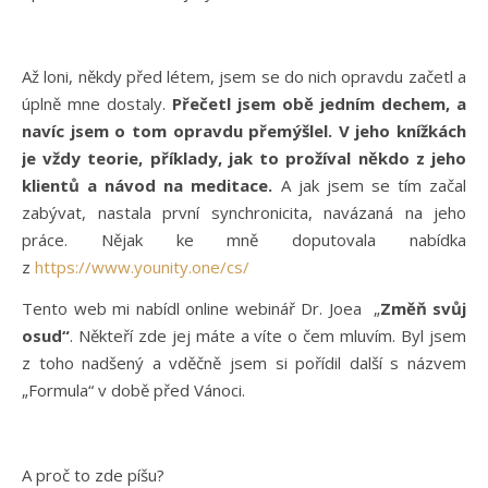
Až loni, někdy před létem, jsem se do nich opravdu začetl a
úplně mne dostaly.
Přečetl jsem obě jedním dechem, a
navíc jsem o tom opravdu přemýšlel. V jeho knížkách
je vždy teorie, příklady, jak to prožíval někdo z jeho
klientů a návod na meditace.
A jak jsem se tím začal
zabývat, nastala první synchronicita, navázaná na jeho
práce. Nějak ke mně doputovala nabídka
z
https://www.younity.one/cs/
Tento web mi nabídl online webinář Dr. Joea „
Změň svůj
osud“
. Někteří zde jej máte a víte o čem mluvím. Byl jsem
z toho nadšený a vděčně jsem si pořídil další s názvem
„Formula“ v době před Vánoci.
A proč to zde píšu?