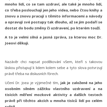
mnoho lidí, co se tam uzdraví, ale také je mnoho lidí,
co třeba poslouchají jen jeho videa, nebo čtou knihy a
znovu a znovu pracují s těmito informacemi a návody
a opravují své postupy tak dlouho, až se jim podaří se
dostat do bodu změny či uzdravení, po kterém touží.
A to je velmi silná a jasná zpráva, za kterou moc Dr.
Joeovi děkuji.
Nazávěr chci napsat poděkování všem, kteří s takovou
láskou přistupují k lidem kolem sebe a tyto slova potvrzují
právě třeba na diskusních fórech.
Učení Dr. Joea je výjimečné tím,
jak je založené na jeho
osobním silném zážitku vlastního uzdravení a na
tisících měření mozkové aktivity a dalších testech
právě při těchto akcích u mnoha tisíců lidí po celém
světě.