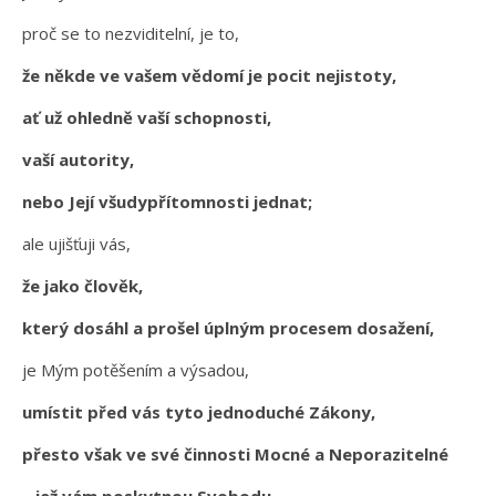
proč se to nezviditelní, je to,
že někde ve vašem vědomí je pocit nejistoty,
ať už ohledně vaší schopnosti,
vaší autority,
nebo Její všudypřítomnosti jednat;
ale ujišťuji vás,
že jako člověk,
který dosáhl a prošel úplným procesem dosažení,
je Mým potěšením a výsadou,
umístit před vás tyto jednoduché Zákony,
přesto však ve své činnosti Mocné a Neporazitelné
– jež vám poskytnou Svobodu