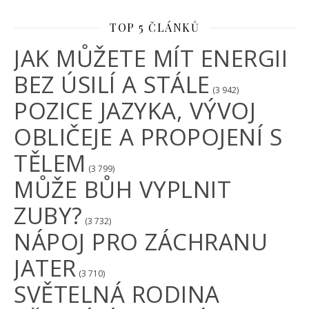
TOP 5 ČLÁNKŮ
JAK MŮŽETE MÍT ENERGII
BEZ ÚSILÍ A STÁLE
(3 942)
POZICE JAZYKA, VÝVOJ
OBLIČEJE A PROPOJENÍ S
TĚLEM
(3 799)
MŮŽE BŮH VYPLNIT
ZUBY?
(3 732)
NÁPOJ PRO ZÁCHRANU
JATER
(3 710)
SVĚTELNÁ RODINA