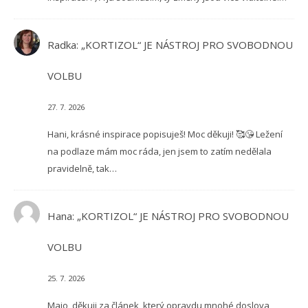
Radka
:
„KORTIZOL“ JE NÁSTROJ PRO SVOBODNOU
VOLBU
27. 7. 2026
Hani, krásné inspirace popisuješ! Moc děkuji! 🥰😘 Ležení
na podlaze mám moc ráda, jen jsem to zatím nedělala
pravidelně, tak…
Hana
:
„KORTIZOL“ JE NÁSTROJ PRO SVOBODNOU
VOLBU
25. 7. 2026
Maio, děkuji za článek, který opravdu mnohé doslova