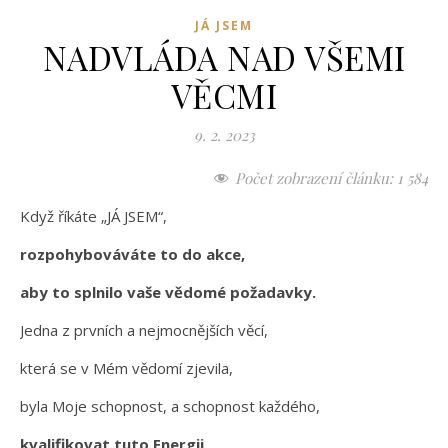
JÁ JSEM
NADVLÁDA NAD VŠEMI
VĚCMI
9. 2. 2023
Počet zobrazení článku:
1 584
Když říkáte „JÁ JSEM“,
rozpohybováváte to do akce,
aby to splnilo vaše vědomé požadavky.
Jedna z prvních a nejmocnějších věcí,
která se v Mém vědomí zjevila,
byla Moje schopnost, a schopnost každého,
kvalifikovat tuto Energii,