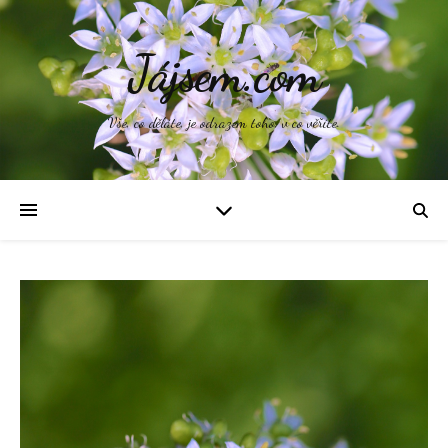
Jájsem.com
Vše, co děláte, je odrazem toho, v co věříte.