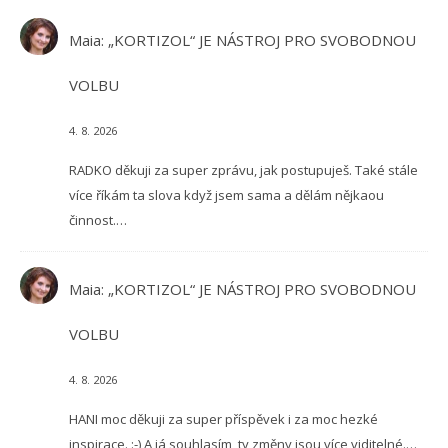
Maia
:
„KORTIZOL“ JE NÁSTROJ PRO SVOBODNOU
VOLBU
4. 8. 2026
RADKO děkuji za super zprávu, jak postupuješ. Také stále
více říkám ta slova když jsem sama a dělám nějkaou
činnost.…
Maia
:
„KORTIZOL“ JE NÁSTROJ PRO SVOBODNOU
VOLBU
4. 8. 2026
HANI moc děkuji za super příspěvek i za moc hezké
inspirace. :-) A já souhlasím, ty změny jsou více viditelné.…