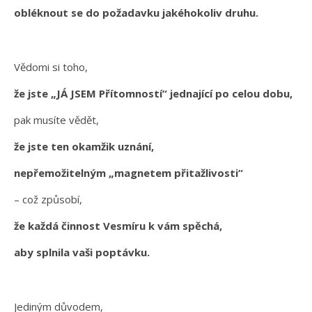
obléknout se do požadavku jakéhokoliv druhu.
Vědomi si toho,
že jste „JÁ JSEM Přítomností“ jednající po celou dobu,
pak musíte vědět,
že jste ten okamžik uznání,
nepřemožitelným „magnetem přitažlivosti“
– což způsobí,
že každá činnost Vesmíru k vám spěchá,
aby splnila vaši poptávku.
Jediným důvodem,