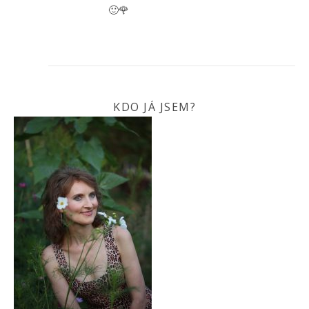
🙂🌹
KDO JÁ JSEM?