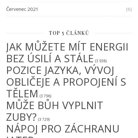
Červenec 2021
(6)
TOP 5 ČLÁNKŮ
JAK MŮŽETE MÍT ENERGII
BEZ ÚSILÍ A STÁLE
(3 938)
POZICE JAZYKA, VÝVOJ
OBLIČEJE A PROPOJENÍ S
TĚLEM
(3 796)
MŮŽE BŮH VYPLNIT
ZUBY?
(3 729)
NÁPOJ PRO ZÁCHRANU