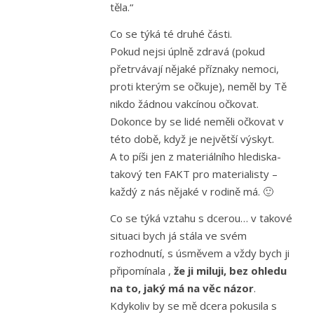
těla.“
Co se týká té druhé části.
Pokud nejsi úplně zdravá (pokud
přetrvávají nějaké příznaky nemoci,
proti kterým se očkuje), neměl by Tě
nikdo žádnou vakcínou očkovat.
Dokonce by se lidé neměli očkovat v
této době, když je největší výskyt.
A to píši jen z materiálního hlediska-
takový ten FAKT pro materialisty –
každý z nás nějaké v rodině má. 🙂
Co se týká vztahu s dcerou… v takové
situaci bych já stála ve svém
rozhodnutí, s úsměvem a vždy bych ji
připomínala ,
že ji miluji, bez ohledu
na to, jaký má na věc názor
.
Kdykoliv by se mě dcera pokusila s