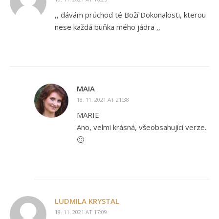
,, dávám průchod té Boží Dokonalosti, kterou
nese každá buňka mého jádra ,,
MAIA
18. 11. 2021 AT 21:38
MARIE
Ano, velmi krásná, všeobsahující verze.
🙂
LUDMILA KRYSTAL
18. 11. 2021 AT 17:09