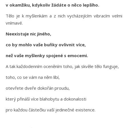
v okamžiku, kdykoliv žádáte o něco lepšího.
Tělo je k myšlenkám a z nich vycházejícím vibracím velmi
vnímavé.
Neexistuje nic jiného,
co by mohlo vaše buňky ovlivnit více,
než vaše myšlenky spojené s emocemi.
A tak každodenním oceněním toho, jak skvěle tělo funguje,
toho, co se vám na něm líbí,
otevřete dveře dokořán proudu,
který přináší více blahobytu a dokonalosti
pro každou částečku vaší jedinečné existence.