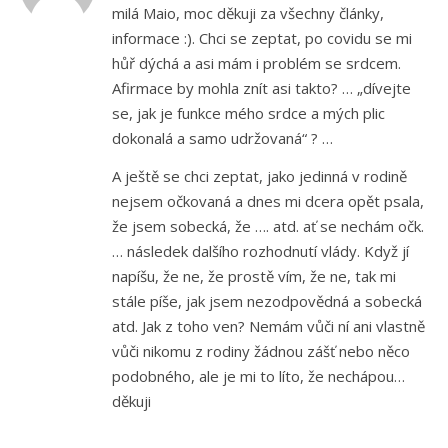
milá Maio, moc děkuji za všechny články,
informace :). Chci se zeptat, po covidu se mi
hůř dýchá a asi mám i problém se srdcem.
Afirmace by mohla znít asi takto? … „dívejte
se, jak je funkce mého srdce a mých plic
dokonalá a samo udržovaná“ ? …
A ještě se chci zeptat, jako jedinná v rodině
nejsem očkovaná a dnes mi dcera opět psala,
že jsem sobecká, že …. atd. ať se nechám očk.
… následek dalšího rozhodnutí vlády. Když jí
napíšu, že ne, že prostě vím, že ne, tak mi
stále píše, jak jsem nezodpovědná a sobecká
atd. Jak z toho ven? Nemám vůči ní ani vlastně
vůči nikomu z rodiny žádnou zášť nebo něco
podobného, ale je mi to líto, že nechápou…
děkuji