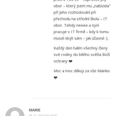
obor – který jsem mu „nabízela“
při jeho rozhodování při
přechodu na střední školu – IT
obor. Tehdy neeee a nyní
pracuje v IT firmě – kdy k tomu
musel dojít sám – jak úžasné :).
Každý den halím všechny členy
své rodiny do bílého světla Boží
ochrany ❤️
Moc a moc děkuji za vše Mainko
❤️
MARIE
18. 11. 2021 AT 16:25