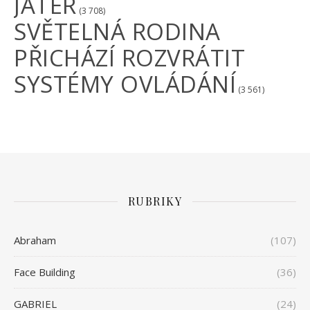
JATER
(3 708)
SVĚTELNÁ RODINA
PŘICHÁZÍ ROZVRÁTIT
SYSTÉMY OVLÁDÁNÍ
(3 561)
RUBRIKY
Abraham
(107)
Face Building
(36)
GABRIEL
(24)