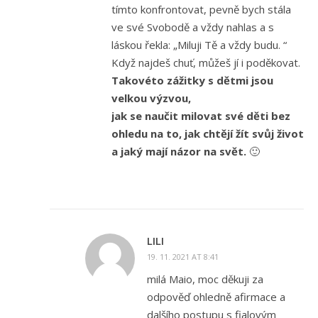
tímto konfrontovat, pevně bych stála
ve své Svobodě a vždy nahlas a s
láskou řekla: „Miluji Tě a vždy budu. “
Když najdeš chuť, můžeš jí i poděkovat.
Takovéto zážitky s dětmi jsou
velkou výzvou,
jak se naučit milovat své děti bez
ohledu na to, jak chtějí žít svůj život
a jaký mají názor na svět.
🙂
LILI
19. 11. 2021 AT 8:41
milá Maio, moc děkuji za
odpověď ohledně afirmace a
dalšího postupu s fialovým