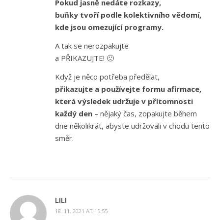
Pokud jasně nedáte rozkazy,
buňky tvoří podle kolektivního vědomí,
kde jsou omezující programy.
A tak se nerozpakujte
a PŘIKAZUJTE! 🙂
Když je něco potřeba předělat,
přikazujte a používejte formu afirmace,
která výsledek udržuje v přítomnosti
každý den
– nějaký čas, zopakujte během
dne několikrát, abyste udržovali v chodu tento
směr.
LILI
18. 11. 2021 AT 15:55