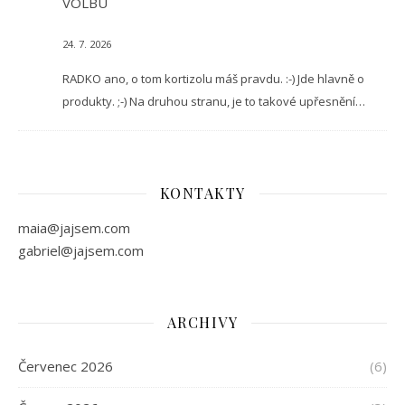
VOLBU
24. 7. 2026
RADKO ano, o tom kortizolu máš pravdu. :-) Jde hlavně o
produkty. ;-) Na druhou stranu, je to takové upřesnění…
KONTAKTY
maia@jajsem.com
gabriel@jajsem.com
ARCHIVY
Červenec 2026
(6)