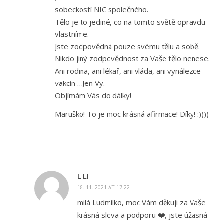
sobeckostí NIC společného.
Tělo je to jediné, co na tomto světě opravdu
vlastníme.
Jste zodpovědná pouze svému tělu a sobě.
Nikdo jiný zodpovědnost za Vaše tělo nenese.
Ani rodina, ani lékař, ani vláda, ani vynálezce
vakcín …Jen Vy.
Objímám Vás do dálky!
Maruško! To je moc krásná afirmace! Díky! :))))
LILI
18. 11. 2021 AT 17:22
milá Ludmilko, moc Vám děkuji za Vaše
krásná slova a podporu ❤️, jste úžasná