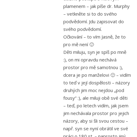
plamenem – jak píše dr. Murphy
– vetkněte si to do svého
podvědomí. Jdu zapisovat do
svého podvědomí.
Očkování – to vím Jasně, že to
pro mě není 🙂
Děti miluju, syn je spíš po mně
:), on mi opravdu nechává
prostor pro mě samotnou :),
dcera je po manželovi 🙂 – vidím
to teď v její dospělosti – názory
druhých jim moc nejdou „pod
fousy“ :), ale miluji obě své děti
– teď, po letech vidím, jak jsem
jim nechávala prostor pro jejich
názory, aby si šli svou cestou –
např. syn se nyní obrátil ve své
práci o 180 st. – naprosto jiný