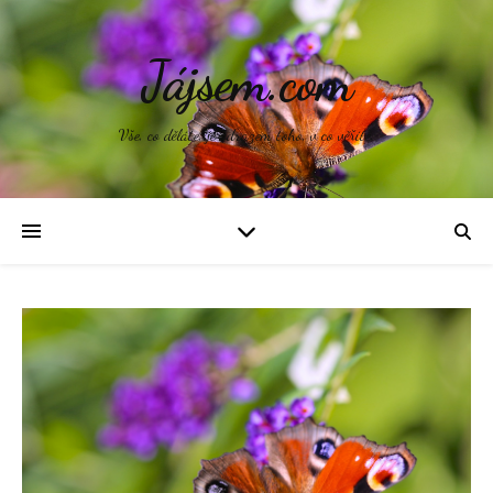
Jájsem.com
Vše, co děláte, je odrazem toho, v co věříte.