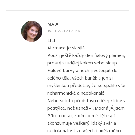
MAIA
18. 11. 2021 AT 21:36
LILI
Afirmace je skvělá.
Použij ještě každý den fialový plamen,
prostě si udělej kolem sebe sloup
Fialové barvy a nech ji vstoupit do
celého těla, všech buněk a jen si
myšlenkou představ, že se spálilo vše
neharmonické a nedokonalé.
Nebo si tuto představu udělej klidně v
postýlce, než usneš – „Mocná JÁ Jsem
Přítomnosti, zatímco mé tělo spí,
zkonzumuje veškerý lidský svár a
nedokonalost ze všech buněk mého