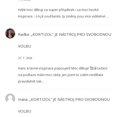
HANI moc děkuji za super příspěvek i za moc hezké
inspirace. :-) A já souhlasím, ty změny jsou více viditelné.…
Radka
:
„KORTIZOL“ JE NÁSTROJ PRO SVOBODNOU
VOLBU
27. 7. 2026
Hani, krásné inspirace popisuješ! Moc děkuji! 🥰😘 Ležení
na podlaze mám moc ráda, jen jsem to zatím nedělala
pravidelně, tak…
Hana
:
„KORTIZOL“ JE NÁSTROJ PRO SVOBODNOU
VOLBU