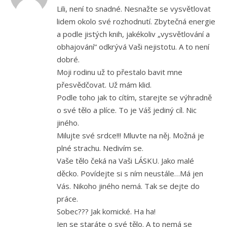
Lili, není to snadné. Nesnažte se vysvětlovat
lidem okolo své rozhodnutí. Zbytečná energie
a podle jistých knih, jakékoliv „vysvětlování a
obhajování“ odkrývá Vaši nejistotu. A to není
dobré.
Moji rodinu už to přestalo bavit mne
přesvědčovat. Už mám klid.
Podle toho jak to cítím, starejte se výhradně
o své tělo a plíce. To je Váš jediný cíl. Nic
jiného.
Milujte své srdce!!! Mluvte na něj. Možná je
plné strachu. Nedivím se.
Vaše tělo čeká na Vaši LÁSKU. Jako malé
děcko. Povídejte si s ním neustále…Má jen
Vás. Nikoho jiného nemá. Tak se dejte do
práce.
Sobec??? Jak komické. Ha ha!
Jen se staráte o své tělo. A to nemá se