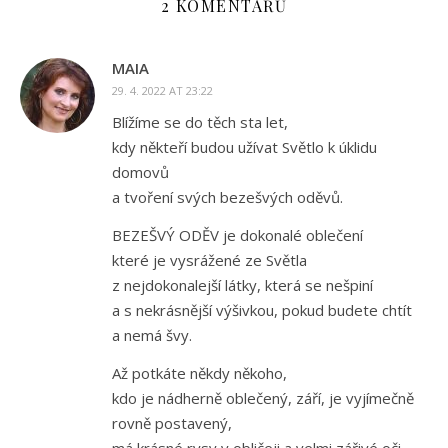
2 KOMENTÁŘŮ
MAIA
29. 4. 2022 AT 23:22
Blížíme se do těch sta let,
kdy někteří budou užívat Světlo k úklidu
domovů
a tvoření svých bezešvých oděvů.
BEZEŠVÝ ODĚV je dokonalé oblečení
které je vysrážené ze Světla
z nejdokonalejší látky, která se nešpiní
a s nekrásnější výšivkou, pokud budete chtít
a nemá švy.
Až potkáte někdy někoho,
kdo je nádherně oblečený, září, je vyjímečně
rovně postavený,
má krásné rysy v obličeji a velmi zářivé oči