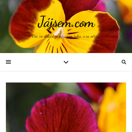
Jájsem.com
Vše, co děláte, je odrazem toho, v co věříte.