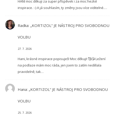
HANI moc děkuji za super příspěvek i za moc hezké
inspirace. :-) A já souhlasím, ty změny jsou více viditelné.…
Radka
:
„KORTIZOL“ JE NÁSTROJ PRO SVOBODNOU
VOLBU
27. 7. 2026
Hani, krásné inspirace popisuješ! Moc děkuji! 🥰😘 Ležení
na podlaze mám moc ráda, jen jsem to zatím nedělala
pravidelně, tak…
Hana
:
„KORTIZOL“ JE NÁSTROJ PRO SVOBODNOU
VOLBU
25. 7. 2026