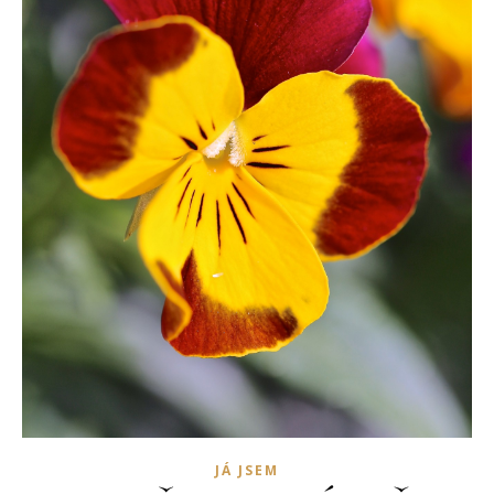
JÁ JSEM