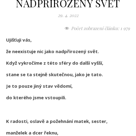
NADPŘIROZENÝ SVĚT
29. 4. 2022
Počet zobrazení článku:
1 979
Ujišťuji vás,
že neexistuje nic jako nadpřirozený svět.
Když vykročíme z této sféry do další vyšší,
stane se ta stejně skutečnou, jako je tato.
Je to pouze jiný stav vědomí,
do kterého jsme vstoupili.
K radosti, oslavě a požehnání matek, sester,
manželek a dcer řeknu,