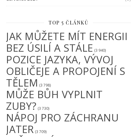
TOP 5 ČLÁNKŮ
JAK MŮŽETE MÍT ENERGII
BEZ ÚSILÍ A STÁLE
(3 940)
POZICE JAZYKA, VÝVOJ
OBLIČEJE A PROPOJENÍ S
TĚLEM
(3 798)
MŮŽE BŮH VYPLNIT
ZUBY?
(3 730)
NÁPOJ PRO ZÁCHRANU
JATER
(3 709)