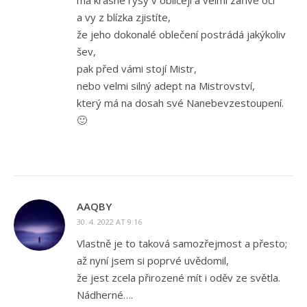
a vy z blízka zjistíte,
že jeho dokonalé oblečení postrádá jakýkoliv
šev,
pak před vámi stojí Mistr,
nebo velmi silný adept na Mistrovství,
který má na dosah své Nanebevzestoupení.
🙂
AAQBY
30. 4. 2022 AT 9:16
Vlastně je to taková samozřejmost a přesto;
až nyní jsem si poprvé uvědomil,
že jest zcela přirozené mít i oděv ze světla.
Nádherné….