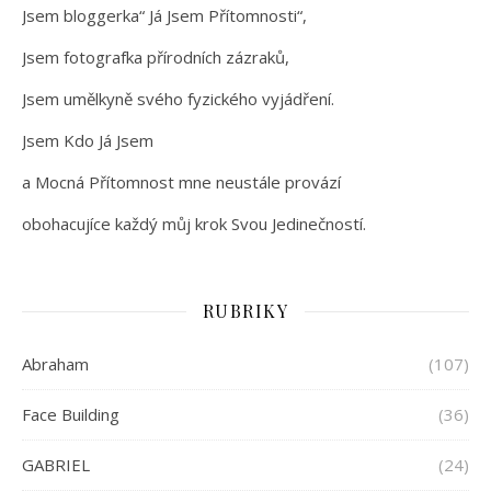
Jsem bloggerka“ Já Jsem Přítomnosti“,
Jsem fotografka přírodních zázraků,
Jsem umělkyně svého fyzického vyjádření.
Jsem Kdo Já Jsem
a Mocná Přítomnost mne neustále provází
obohacujíce každý můj krok Svou Jedinečností.
RUBRIKY
Abraham
(107)
Face Building
(36)
GABRIEL
(24)