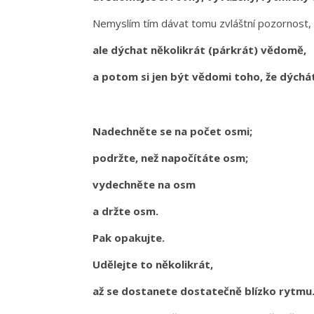
Nemyslím tím dávat tomu zvláštní pozornost
ale dýchat několikrát (párkrát) vědomě,
a potom si jen být vědomi toho, že dýchá
Nadechněte se na počet osmi;
podržte, než napočítáte osm;
vydechněte na osm
a držte osm.
Pak opakujte.
Udělejte to několikrát,
až se dostanete dostatečně blízko rytmu