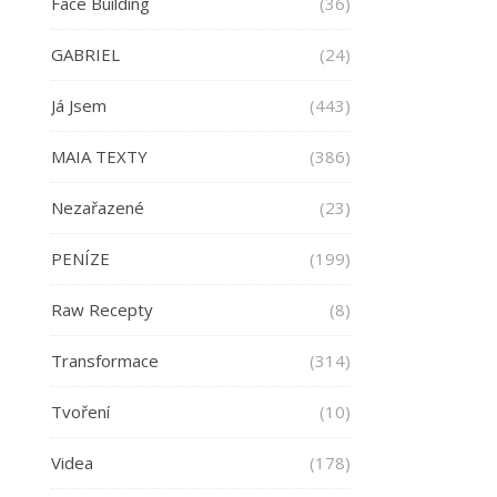
Face Building
(36)
GABRIEL
(24)
Já Jsem
(443)
MAIA TEXTY
(386)
Nezařazené
(23)
PENÍZE
(199)
Raw Recepty
(8)
Transformace
(314)
Tvoření
(10)
Videa
(178)