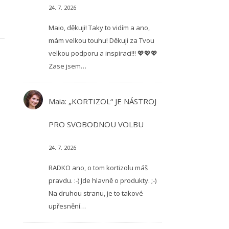
24. 7. 2026
Maio, děkuji! Taky to vidím a ano,
mám velkou touhu! Děkuji za Tvou
velkou podporu a inspiraci!!! 💖💖💖
Zase jsem…
Maia
:
„KORTIZOL“ JE NÁSTROJ
PRO SVOBODNOU VOLBU
24. 7. 2026
RADKO ano, o tom kortizolu máš
pravdu. :-) Jde hlavně o produkty. ;-)
Na druhou stranu, je to takové
upřesnění…