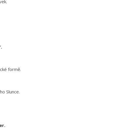
vek.
.
ické formě.
ího Slunce.
er.