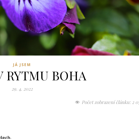
JÁ JSEM
V RYTMU BOHA
29. 4. 2022
Počet zobrazení článku:
2 0
u,
 dech.