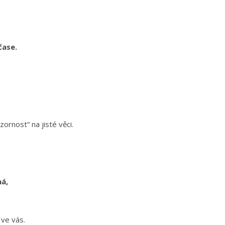
čase.
ornost“ na jisté věci.
ná,
 ve vás.