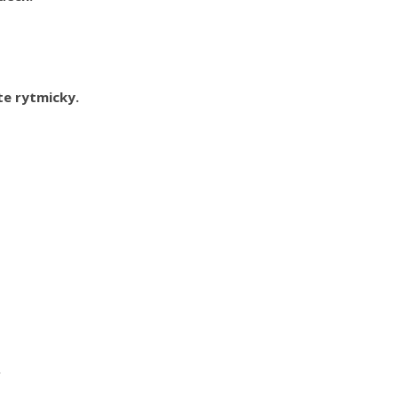
,
te rytmicky.
.