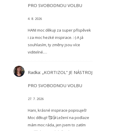
PRO SVOBODNOU VOLBU
4. 8. 2026
HANI moc děkuji za super příspěvek
i za moc hezké inspirace. :-) A já
souhlasím, ty změny jsou více
viditelné.…
Radka
:
„KORTIZOL“ JE NÁSTROJ
PRO SVOBODNOU VOLBU
27. 7. 2026
Hani, krásné inspirace popisuješ!
Moc děkuji! 🥰😘 Ležení na podlaze
mám moc ráda, jen jsem to zatím