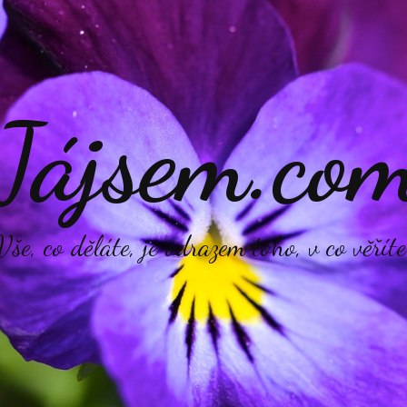
Jájsem.co
Vše, co děláte, je odrazem toho, v co věříte