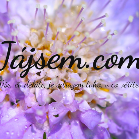
Jájsem.co
Vše, co děláte, je odrazem toho, v co věříte