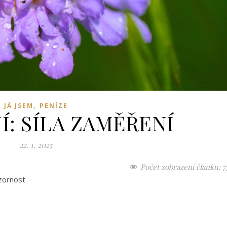
,
JÁ JSEM
PENÍZE
Í: SÍLA ZAMĚŘENÍ
22. 1. 2025
Počet zobrazení článku:
7
zornost