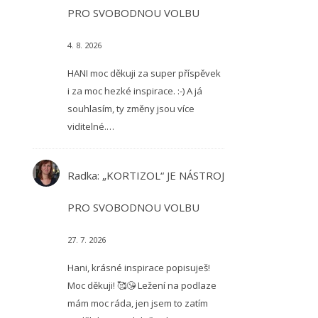
PRO SVOBODNOU VOLBU
4. 8. 2026
HANI moc děkuji za super příspěvek
i za moc hezké inspirace. :-) A já
souhlasím, ty změny jsou více
viditelné.…
Radka
:
„KORTIZOL“ JE NÁSTROJ
PRO SVOBODNOU VOLBU
27. 7. 2026
Hani, krásné inspirace popisuješ!
Moc děkuji! 🥰😘 Ležení na podlaze
mám moc ráda, jen jsem to zatím