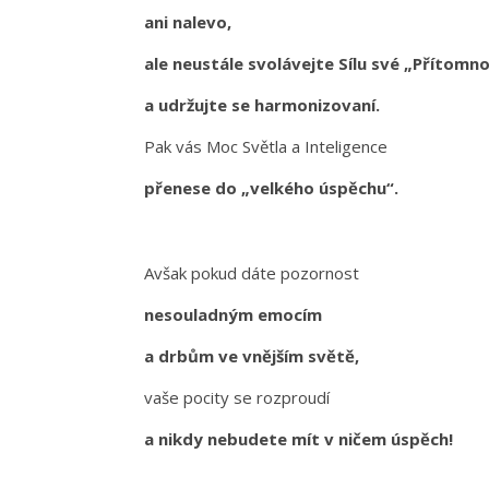
ani nalevo,
ale neustále svolávejte Sílu své „Přítomn
a udržujte se harmonizovaní.
Pak vás Moc Světla a Inteligence
přenese do „velkého úspěchu“.
Avšak pokud dáte pozornost
nesouladným emocím
a drbům ve vnějším světě,
vaše pocity se rozproudí
a nikdy nebudete mít v ničem úspěch!