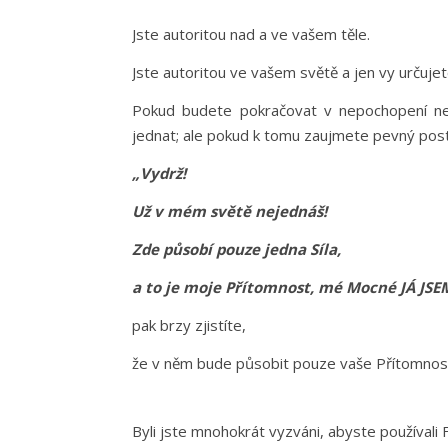
Jste autoritou nad a ve vašem těle.
Jste autoritou ve vašem světě a jen vy určuje
Pokud budete pokračovat v nepochopení nebo
jednat; ale pokud k tomu zaujmete pevný post
„Vydrž!
Už v mém světě nejednáš!
Zde působí pouze jedna Síla,
a to je moje Přítomnost, mé Mocné JÁ JSE
pak brzy zjistíte,
že v něm bude působit pouze vaše Přítomnost 
Byli jste mnohokrát vyzváni, abyste používali 