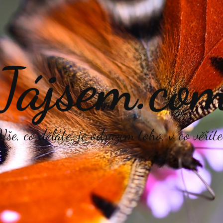
Jájsem.co
Vše, co děláte, je odrazem toho, v co věříte