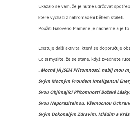
Ukázalo se vám, že je nutné udržovat spotře
které vychází z nahromadění během staletí.
Použití Fialového Plamene je nádherné a je to
Existuje další aktivita, která se doporučuje ob
Co si myslíte, že se stane, když zvednete ruc
„Mocná JÁ JSEM Přítomnosti, nabij mou my
Svým Mocným Proudem Inteligentní Ener
Svou Objímající Přítomností Božské Lásky
Svou Neporazitelnou, Všemocnou Ochran
Svým Dokonalým Zdravím, Mládím a Krás