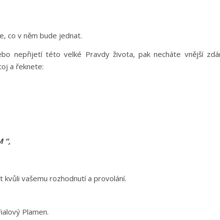
te, co v něm bude jednat.
 nepřijetí této velké Pravdy života, pak necháte vnější zdá
oj a řeknete:
M “,
kvůli vašemu rozhodnutí a provolání.
Fialový Plamen.