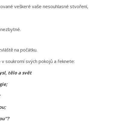
bované veškeré vaše nesouhlasné stvoření,
 nezbytné.
zvláště na počátku.
e v soukromí svých pokojů a řeknete:
sl, tělo a svět
gie;
;
ou;
ou“?