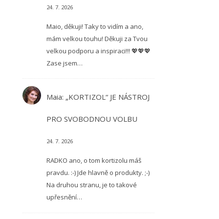
24. 7. 2026
Maio, děkuji! Taky to vidím a ano,
mám velkou touhu! Děkuji za Tvou
velkou podporu a inspiraci!!! 💖💖💖
Zase jsem…
Maia
:
„KORTIZOL“ JE NÁSTROJ
PRO SVOBODNOU VOLBU
24. 7. 2026
RADKO ano, o tom kortizolu máš
pravdu. :-) Jde hlavně o produkty. ;-)
Na druhou stranu, je to takové
upřesnění…