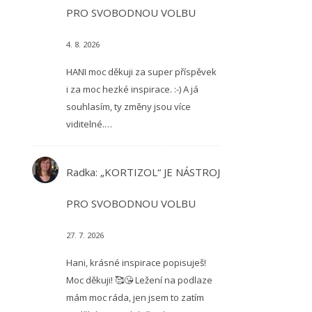
PRO SVOBODNOU VOLBU
4. 8. 2026
HANI moc děkuji za super příspěvek
i za moc hezké inspirace. :-) A já
souhlasím, ty změny jsou více
viditelné.…
Radka
:
„KORTIZOL“ JE NÁSTROJ
PRO SVOBODNOU VOLBU
27. 7. 2026
Hani, krásné inspirace popisuješ!
Moc děkuji! 🥰😘 Ležení na podlaze
mám moc ráda, jen jsem to zatím