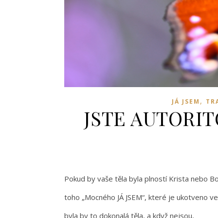
,
JÁ JSEM
TR
JSTE AUTORI
Pokud by vaše těla byla plností Krista nebo B
toho „Mocného JÁ JSEM“, které je ukotveno v
byla by to dokonalá těla, a když nejsou,