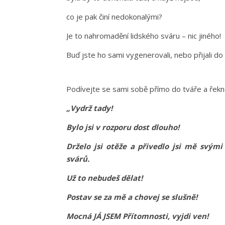
co je pak činí nedokonalými?
Je to nahromadění lidského sváru – nic jiného!
Buď jste ho sami vygenerovali, nebo přijali do
Podívejte se sami sobě přímo do tváře a řekn
„Vydrž tady!
Bylo jsi v rozporu dost dlouho!
Drželo jsi otěže a přivedlo jsi mě svý
svárů.
Už to nebudeš dělat!
Postav se za mě a chovej se slušně!
Mocná JÁ JSEM Přítomnosti, vyjdi ven!