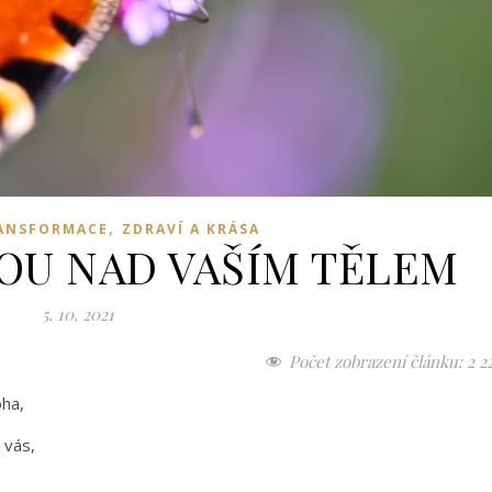
,
ANSFORMACE
ZDRAVÍ A KRÁSA
TOU NAD VAŠÍM TĚLEM
5. 10. 2021
Počet zobrazení článku:
2 2
oha,
e vás,