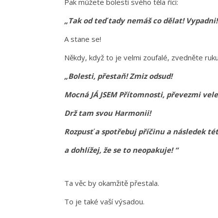
Pak můžete bolesti svého těla říci:
„Tak od teď tady nemáš co dělat! Vypadni!
A stane se!
Někdy, když to je velmi zoufalé, zvedněte ruku
„Bolesti, přestaň! Zmiz odsud!
Mocná JÁ JSEM Přítomnosti, převezmi vele
Drž tam svou Harmonii!
Rozpusť a spotřebuj příčinu a následek té
a dohlížej, že se to neopakuje! “
Ta věc by okamžitě přestala.
To je také vaší výsadou.