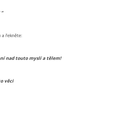
 “
 a řekněte:
ní nad touto myslí a tělem!
to věci