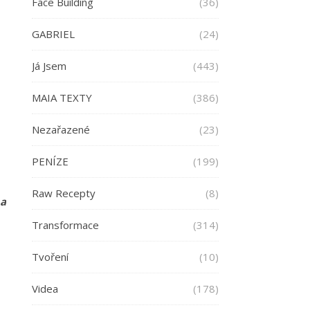
Face Building
(36)
GABRIEL
(24)
Já Jsem
(443)
MAIA TEXTY
(386)
Nezařazené
(23)
PENÍZE
(199)
Raw Recepty
(8)
 a
Transformace
(314)
Tvoření
(10)
Videa
(178)