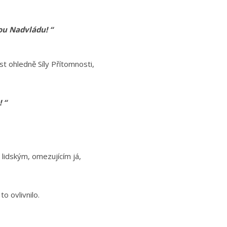
ou Nadvládu! “
t ohledně Síly Přítomnosti,
 “
 lidským, omezujícím já,
to ovlivnilo.