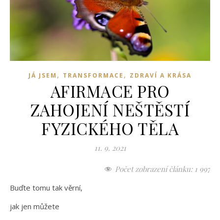
,
,
JÁ JSEM
TRANSFORMACE
ZDRAVÍ A KRÁSA
AFIRMACE PRO
ZAHOJENÍ NEŠTĚSTÍ
FYZICKÉHO TĚLA
11. 9. 2021
Počet zobrazení článku:
1 997
Buďte tomu tak věrní,
jak jen můžete