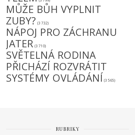
(3 799)
MŮŽE BŮH VYPLNIT
ZUBY?
(3 732)
NÁPOJ PRO ZÁCHRANU
JATER
(3 710)
SVĚTELNÁ RODINA
PŘICHÁZÍ ROZVRÁTIT
SYSTÉMY OVLÁDÁNÍ
(3 565)
RUBRIKY