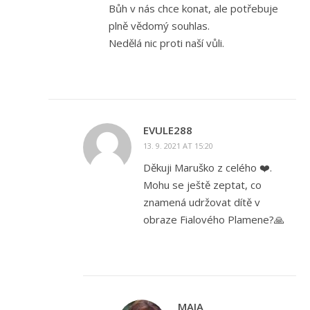
Bůh v nás chce konat, ale potřebuje
plně vědomý souhlas.
Nedělá nic proti naší vůli.
EVULE288
13. 9. 2021 AT 15:20
Děkuji Maruško z celého ❤️.
Mohu se ještě zeptat, co
znamená udržovat dítě v
obraze Fialového Plamene?🙏
MAIA