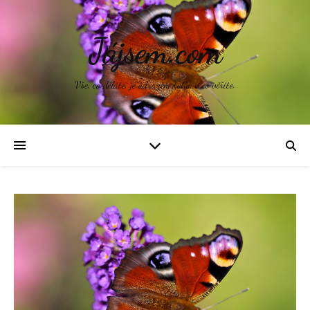
Jájsem.com
Vše, co děláte, je odrazem toho, v co věříte.