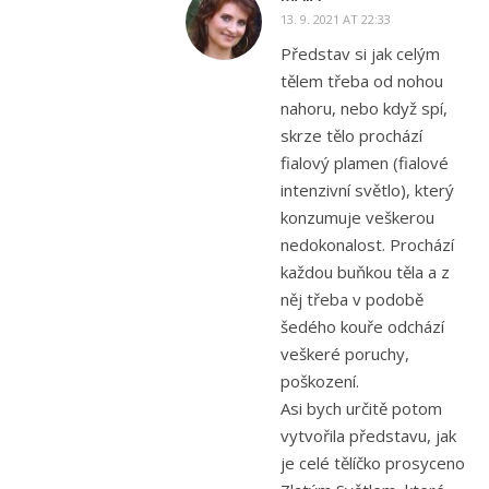
13. 9. 2021 AT 22:33
Představ si jak celým
tělem třeba od nohou
nahoru, nebo když spí,
skrze tělo prochází
fialový plamen (fialové
intenzivní světlo), který
konzumuje veškerou
nedokonalost. Prochází
každou buňkou těla a z
něj třeba v podobě
šedého kouře odchází
veškeré poruchy,
poškození.
Asi bych určitě potom
vytvořila představu, jak
je celé tělíčko prosyceno