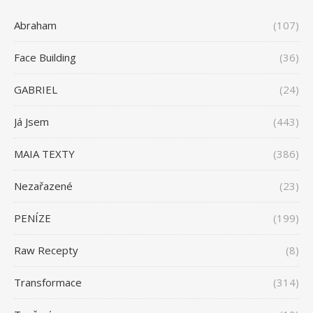
Abraham
(107)
Face Building
(36)
GABRIEL
(24)
Já Jsem
(443)
MAIA TEXTY
(386)
Nezařazené
(23)
PENÍZE
(199)
Raw Recepty
(8)
Transformace
(314)