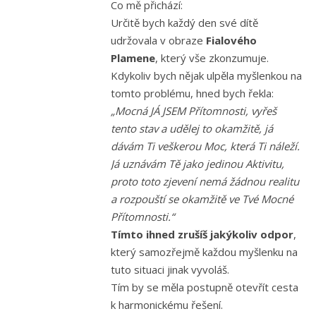
Co mě přichází:
Určitě bych každý den své dítě
udržovala v obraze
Fialového
Plamene
, který vše zkonzumuje.
Kdykoliv bych nějak ulpěla myšlenkou na
tomto problému, hned bych řekla:
„Mocná JÁ JSEM Přítomnosti, vyřeš
tento stav a udělej to okamžitě, já
dávám Ti veškerou Moc, která Ti náleží.
Já uznávám Tě jako jedinou Aktivitu,
proto toto zjevení nemá žádnou realitu
a rozpouští se okamžitě ve Tvé Mocné
Přítomnosti.“
Tímto ihned zrušíš jakýkoliv odpor
,
který samozřejmě každou myšlenku na
tuto situaci jinak vyvoláš.
Tím by se měla postupně otevřít cesta
k harmonickému řešení.