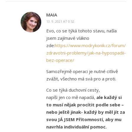
MAIA
13. 9. 2021 AT 0:52
Evo, co se týká tohoto stavu, našla
jsem zajímavé vlákno
zde:
https://www.modrykonik.cz/forum/de
zdravotni-problemy/jak-na-hypospadii-
bez-operace/
Samozřejmě operaci je nutné citlivě
zvážit, všechno má svá pro a proti.
Co se týká duchovní cesty,
napíši jen co mě napadá,
ale každý si
to musí nějak procítit podle sebe –
nebo ještě jinak- každý by měl jít za
svou JÁ JSEM Přítomností, aby mu
navrhla individuální pomoc.