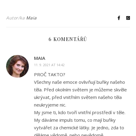
Autor/ka
Maia
6 KOMENTÁŘŮ
MAIA
11. 9. 2021 AT 14:42
PROČ TAKTO?
Všechny naše emoce ovlivňují buňky našeho
těla. Před okolním světem je můžeme skvěle
ukrývat, před vnitřním světem našeho těla
neukryjeme nic.
My jsme ti, kdo tvoří vnitřní prostředí v těle.
My dáváme impuls tomu, co mají buňky
vytvářet za chemické látky. Je jedno, zda to
děláme vědomě, nebo nevědomě.