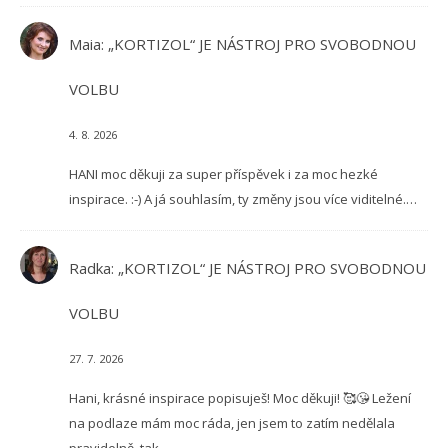
Maia
:
„KORTIZOL“ JE NÁSTROJ PRO SVOBODNOU
VOLBU
4. 8. 2026
HANI moc děkuji za super příspěvek i za moc hezké
inspirace. :-) A já souhlasím, ty změny jsou více viditelné.…
Radka
:
„KORTIZOL“ JE NÁSTROJ PRO SVOBODNOU
VOLBU
27. 7. 2026
Hani, krásné inspirace popisuješ! Moc děkuji! 🥰😘 Ležení
na podlaze mám moc ráda, jen jsem to zatím nedělala