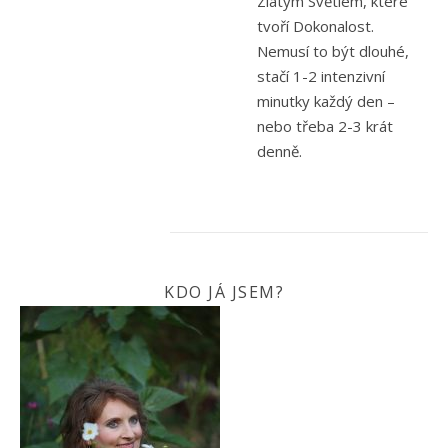
Zlatým Světlem, které
tvoří Dokonalost.
Nemusí to být dlouhé,
stačí 1-2 intenzivní
minutky každý den –
nebo třeba 2-3 krát
denně.
KDO JÁ JSEM?