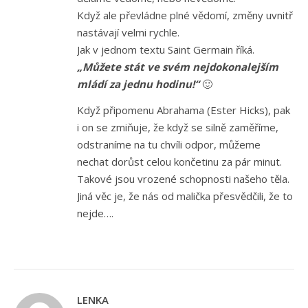
Když ale převládne plné vědomí, změny uvnitř
nastávají velmi rychle.
Jak v jednom textu Saint Germain říká.
„Můžete stát ve svém nejdokonalejším
mládí za jednu hodinu!“
🙂
Když připomenu Abrahama (Ester Hicks), pak
i on se zmiňuje, že když se silně zaměříme,
odstraníme na tu chvíli odpor, můžeme
nechat dorůst celou končetinu za pár minut.
Takové jsou vrozené schopnosti našeho těla.
Jiná věc je, že nás od malička přesvědčili, že to
nejde….
LENKA