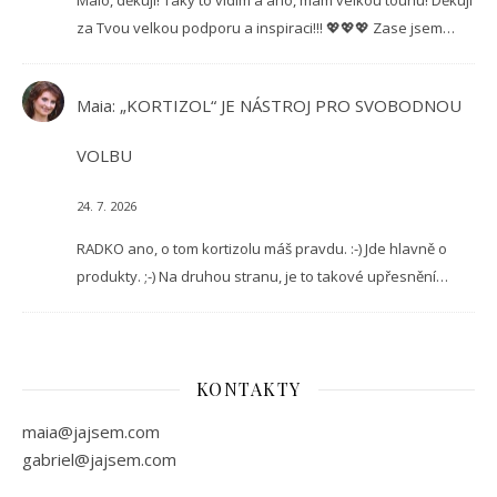
Maio, děkuji! Taky to vidím a ano, mám velkou touhu! Děkuji
za Tvou velkou podporu a inspiraci!!! 💖💖💖 Zase jsem…
Maia
:
„KORTIZOL“ JE NÁSTROJ PRO SVOBODNOU
VOLBU
24. 7. 2026
RADKO ano, o tom kortizolu máš pravdu. :-) Jde hlavně o
produkty. ;-) Na druhou stranu, je to takové upřesnění…
KONTAKTY
maia@jajsem.com
gabriel@jajsem.com