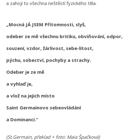
a zahojí to všechna neštěstí fyzického těla.
„Mocná JÁ JSEM Přítomnosti, slyš,
odeber ze mě všechnu kritiku, obviňování, odpor,
souzení, vzdor, žárlivost, sebe-lítost,
pýchu, sobectví, pochyby a strachy.
Odeber je ze mě
a vyhlaď je,
a vlož na jejich místo
Saint Germainovo sebeovládání
a Dominanci.“
(St.Germain, překlad + foto: Maia Špačková)