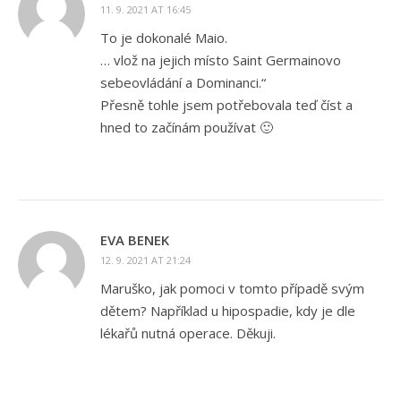
11. 9. 2021 AT 16:45
To je dokonalé Maio.
… vlož na jejich místo Saint Germainovo
sebeovládání a Dominanci.“
Přesně tohle jsem potřebovala teď číst a
hned to začínám používat 🙂
EVA BENEK
12. 9. 2021 AT 21:24
Maruško, jak pomoci v tomto případě svým
dětem? Například u hipospadie, kdy je dle
lékařů nutná operace. Děkuji.