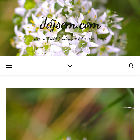
Jájsem.com
Vše, co děláte, je odrazem toho, v co věříte.