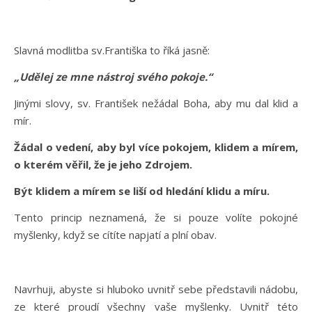
Slavná modlitba sv.Františka to říká jasně:
„Ud
ě
lej ze mne nástroj svého pokoje.“
Jinými slovy, sv. František nežádal Boha, aby mu dal klid a
mír.
Žádal o vedení, aby byl více pokojem, klidem a mírem,
o kterém věřil, že je jeho Zdrojem.
Být klidem a mírem se liší od hledání klidu a míru.
Tento princip neznamená, že si pouze volíte pokojné
myšlenky, když se cítíte napjatí a plní obav.
Navrhuji, abyste si hluboko uvnitř sebe představili nádobu,
ze které proudí všechny vaše myšlenky. Uvnitř této