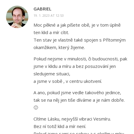
GABRIEL
19. 1. 2023 AT 12:53
Moc pěkné a jak píšete obě, je v tom úplně
ten klid a mír cítit.
Ten stav je vlastně také spojen s Přítomným
okamžikem, který žijeme.
Pokud nejsme v minulosti, či budoucnosti, pak
jsme v klidu a míru a bez posuzování jen
sledujeme situaci,
a jsme v sobě , v centru ukotvení.
A ano, pokud jsme vedle takového jedince,
tak se na něj jen tiše díváme a je nám dobře.
🙂
Cítíme Lásku, nejvyšší vibraci Vesmíru.
Bez ní totiž klid a mír není.
Pokud jsme sami se sebou a s okolím v míru,