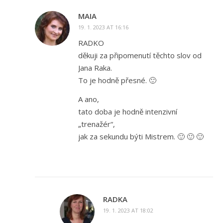
MAIA
19. 1. 2023 AT 16:16
RADKO
děkuji za připomenutí těchto slov od
Jana Raka.
To je hodně přesné. 🙂
A ano,
tato doba je hodně intenzivní
„trenažér“,
jak za sekundu býti Mistrem. 🙂 🙂 🙂
RADKA
19. 1. 2023 AT 18:02