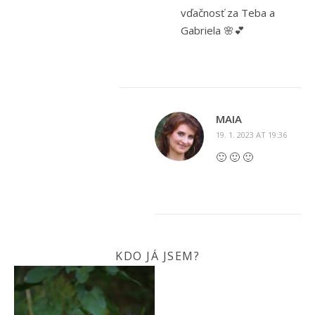
vďačnosť za Teba a
Gabriela 🌸💕
MAIA
19. 1. 2023 AT 19:36
🙂 🙂 🙂
KDO JÁ JSEM?