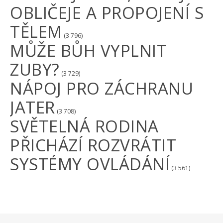
OBLIČEJE A PROPOJENÍ S
TĚLEM
(3 796)
MŮŽE BŮH VYPLNIT
ZUBY?
(3 729)
NÁPOJ PRO ZÁCHRANU
JATER
(3 708)
SVĚTELNÁ RODINA
PŘICHÁZÍ ROZVRÁTIT
SYSTÉMY OVLÁDÁNÍ
(3 561)