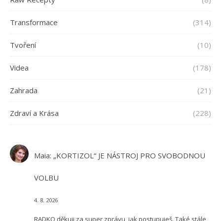
Transformace
(314)
Tvoření
(10)
Videa
(178)
Zahrada
(21)
Zdraví a Krása
(228)
Maia
:
„KORTIZOL“ JE NÁSTROJ PRO SVOBODNOU
VOLBU
4. 8. 2026
RADKO děkuji za super zprávu, jak postupuješ. Také stále