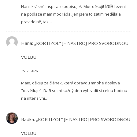
Hani, krásné inspirace popisuješ! Moc děkuji! 🥰😘 Ležení
na podlaze mám moc ráda, jen jsem to zatím nedělala
pravidelně, tak…
Hana
:
„KORTIZOL“ JE NÁSTROJ PRO SVOBODNOU
VOLBU
25. 7. 2026
Maio, děkuji za článek, který opravdu mnohé doslova
"osvětluje". Daří se mi každý den vyhradit si celou hodinu
na intenzivní…
Radka
:
„KORTIZOL“ JE NÁSTROJ PRO SVOBODNOU
VOLBU