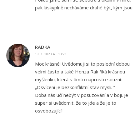
pak láskyplně necháváme druhé být, kým jsou.
RADKA
19. 1. 2023 AT 13:21
Moc krásné! Uvědomuji si to poslední dobou
velmi často a také Honza Rak říká krásnou
myšlenku, která s tímto naprosto souzní:
„Osvícení je bezkonfliktní stav mysli. “
Doba nás učí nebýt v posuzování a v boji. Je
super si uvědomit, že to jde a že je to
osvobozující!