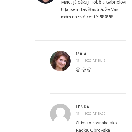
Maio, já děkuji Tobě a Gabrielovi
!!! Já jsem tak šťastná, že Vás
mám na své cestě! 💖💖💖
MAIA
19. 1. 2023 AT 18:12
🙂 🙂 🙂
LENKA
19. 1. 2023 AT 19:00
Cítim to rovnako ako
Radka. Obrovská