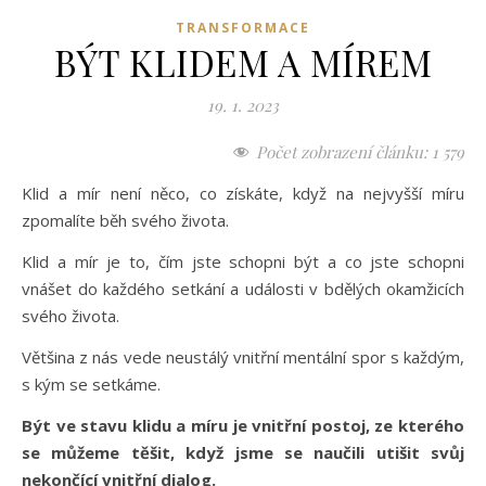
TRANSFORMACE
BÝT KLIDEM A MÍREM
19. 1. 2023
Počet zobrazení článku:
1 579
Klid a mír není něco, co získáte, když na nejvyšší míru
zpomalíte běh svého života.
Klid a mír je to, čím jste schopni být a co jste schopni
vnášet do každého setkání a události v bdělých okamžicích
svého života.
Většina z nás vede neustálý vnitřní mentální spor s každým,
s kým se setkáme.
Být ve stavu klidu a míru je vnitřní postoj, ze kterého
se můžeme těšit, když jsme se naučili utišit svůj
nekončící vnitřní dialog.