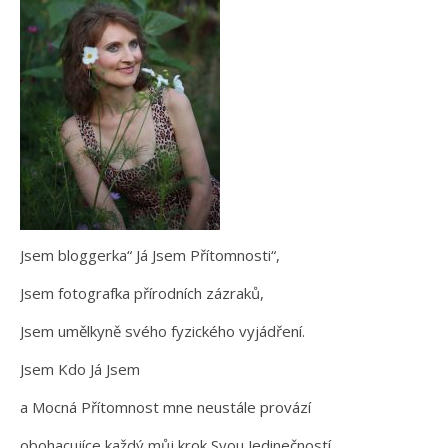
Jsem bloggerka“ Já Jsem Přítomnosti“,
Jsem fotografka přírodních zázraků,
Jsem umělkyně svého fyzického vyjádření.
Jsem Kdo Já Jsem
a Mocná Přítomnost mne neustále provází
obohacujíce každý můj krok Svou Jedinečností.