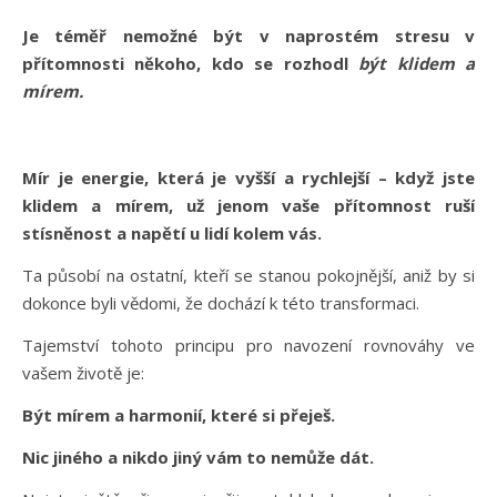
Je téměř nemožné být v naprostém stresu v
přítomnosti někoho, kdo se rozhodl
být klidem a
mírem.
Mír je energie, která je vyšší a rychlejší – když jste
klidem a mírem, už jenom vaše přítomnost ruší
stísněnost a napětí u lidí kolem vás.
Ta působí na ostatní, kteří se stanou pokojnější, aniž by si
dokonce byli vědomi, že dochází k této transformaci.
Tajemství tohoto principu pro navození rovnováhy ve
vašem životě je:
Být mírem a harmonií, které si p
ř
eješ.
Nic jiného a nikdo jiný vám to nem
ů
že dát.