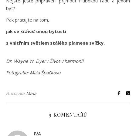
Nejste ještě připraveni přijmout hlubokou radu a jenom
být?
Pak pracujte na tom,
jak se
stávat
onou bytostí
s vnitřním světlem stálého plamene svíčky.
Dr. Wayne W. Dyer : Život v harmonii
Fotografie: Maia Špačková
Autor/ka
Maia
9 KOMENTÁŘŮ
IVA