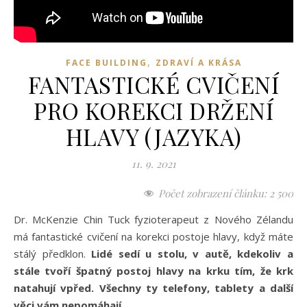
,
FACE BUILDING
ZDRAVÍ A KRÁSA
FANTASTICKÉ CVIČENÍ
PRO KOREKCI DRŽENÍ
HLAVY (JAZYKA)
11. 9. 2021
Počet zobrazení článku:
2 500
Dr. McKenzie Chin Tuck fyzioterapeut z Nového Zélandu
má fantastické cvičení na korekci postoje hlavy, když máte
stálý předklon.
Lidé sedí u stolu, v autě, kdekoliv a
stále tvoří špatný postoj hlavy na krku tím, že krk
natahují vpřed. Všechny ty telefony, tablety a další
věci vám nepomáhají.