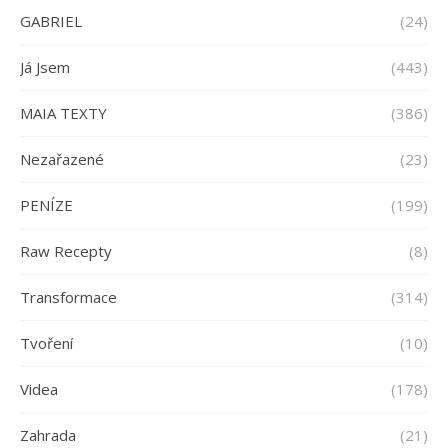
GABRIEL
(24)
Já Jsem
(443)
MAIA TEXTY
(386)
Nezařazené
(23)
PENÍZE
(199)
Raw Recepty
(8)
Transformace
(314)
Tvoření
(10)
Videa
(178)
Zahrada
(21)