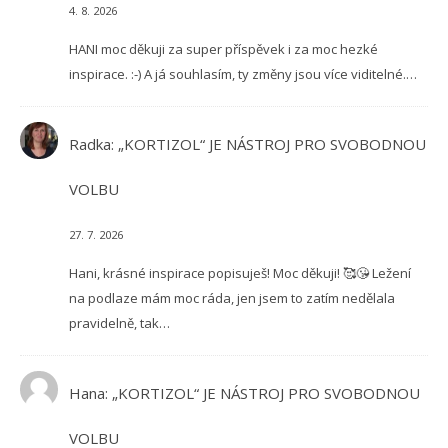
4. 8. 2026
HANI moc děkuji za super příspěvek i za moc hezké
inspirace. :-) A já souhlasím, ty změny jsou více viditelné.…
Radka
:
„KORTIZOL“ JE NÁSTROJ PRO SVOBODNOU
VOLBU
27. 7. 2026
Hani, krásné inspirace popisuješ! Moc děkuji! 🥰😘 Ležení
na podlaze mám moc ráda, jen jsem to zatím nedělala
pravidelně, tak…
Hana
:
„KORTIZOL“ JE NÁSTROJ PRO SVOBODNOU
VOLBU