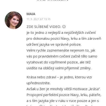
MAIA
11. 9. 2021 AT 15:10
ZDE SLÍBENÉ VIDEO. 🙂
Je to jedno z nejlepší a nejúčinějších cvičení
pro dokonalou pozici hlavy, krku a tím zároveň
udržení jazyka ve správné poloze.
Velmi rychle zaznemenáte nejenom to, jak
vás po pravidelném cvičení začně tělo samo
vytahovat do vzpřímené pozice, ale též
uvidíte na obličeji velmi příjemné změny.
Krása nebo zdraví – je jedno, kterou vizi
upřednostníte.
Avšak u žen je mnohdy větší motivace „krása“.
Propojení perfektní pozice hlavy, krku, páteře,
a s tím jazyka jde v ruku v ruce pouze a jen s