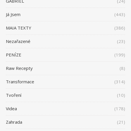
GABRIEL
(24)
Já Jsem
(443)
MAIA TEXTY
(386)
Nezařazené
(23)
PENÍZE
(199)
Raw Recepty
(8)
Transformace
(314)
Tvoření
(10)
Videa
(178)
Zahrada
(21)