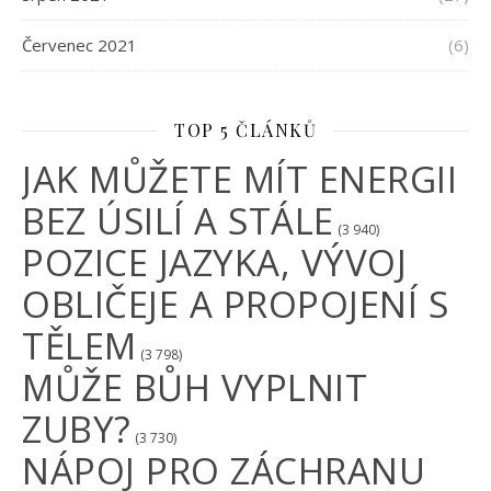
Červenec 2021
(6)
TOP 5 ČLÁNKŮ
JAK MŮŽETE MÍT ENERGII
BEZ ÚSILÍ A STÁLE
(3 940)
POZICE JAZYKA, VÝVOJ
OBLIČEJE A PROPOJENÍ S
TĚLEM
(3 798)
MŮŽE BŮH VYPLNIT
ZUBY?
(3 730)
NÁPOJ PRO ZÁCHRANU