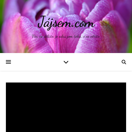
Jájsem.com
Vše, co děláte, je odrazem toho, v co věříte.