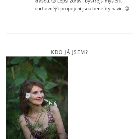
krásou. 🙂 Lepší zdraví, bystřejší myšlení,
duchovnější propojení jsou benefity navíc. 😉
KDO JÁ JSEM?