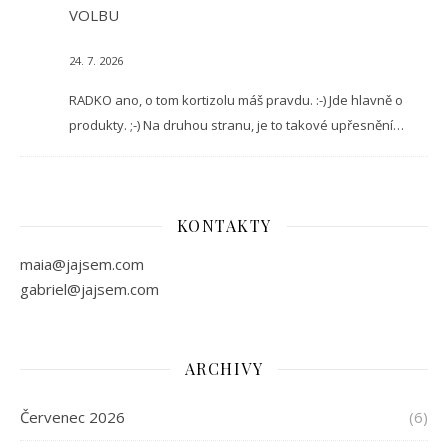
VOLBU
24. 7. 2026
RADKO ano, o tom kortizolu máš pravdu. :-) Jde hlavně o
produkty. ;-) Na druhou stranu, je to takové upřesnění…
KONTAKTY
maia@jajsem.com
gabriel@jajsem.com
ARCHIVY
Červenec 2026
(6)