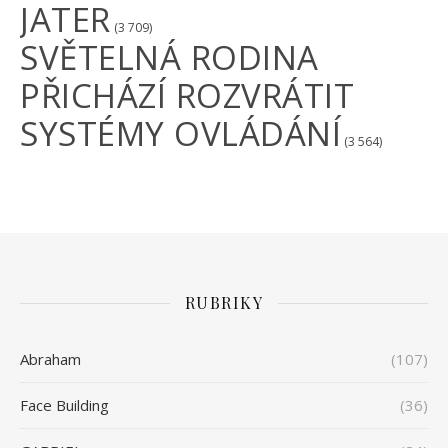
JATER
(3 709)
SVĚTELNÁ RODINA
PŘICHÁZÍ ROZVRÁTIT
SYSTÉMY OVLÁDÁNÍ
(3 564)
RUBRIKY
Abraham
(107)
Face Building
(36)