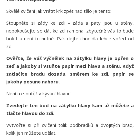
Skvělé cvičení jak vrátit krk zpět nad tělo je tento:
Stoupněte si zády ke zdi – záda a paty jsou u stěny,
nepokoušejte se dát ke zdi ramena, zbytečně vás to bude
bolet a není to nutné. Pak dejte chodidla lehce vpřed od
zdi.
Ověřte, že váš výčnělek na zátylku hlavy je opřen o
zeď a jakoby si vsuňte papír mezi hlavu a stěnu. Když
zatlačíte bradu dozadu, směrem ke zdi, papír se
jakoby posune nahoru.
Není to soutěž v kývání hlavou!
Zvedejte ten bod na zátylku hlavy kam až můžete a
tlačte hlavou do zdi.
Vytvořte si při cvičení tolik podbradků a dvojitých brad,
kolik jen můžete udělat.