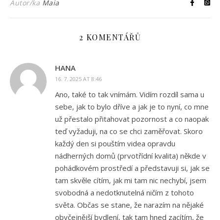
Autor/ka
Maia
2 KOMENTÁŘŮ
HANA
16. 7. 2025 AT 8:46
Ano, také to tak vnímám. Vidím rozdíl sama u
sebe, jak to bylo dříve a jak je to nyní, co mne
už přestalo přitahovat pozornost a co naopak
teď vyžaduji, na co se chci zaměřovat. Skoro
každý den si pouštím videa opravdu
nádherných domů (prvotřídní kvalita) někde v
pohádkovém prostředí a představuji si, jak se
tam skvěle cítím, jak mi tam nic nechybí, jsem
svobodná a nedotknutelná ničím z tohoto
světa. Občas se stane, že narazím na nějaké
obyčejnější bydlení, tak tam hned zacítím, že