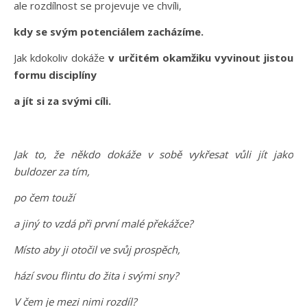
ale rozdílnost se projevuje ve chvíli,
kdy se svým potenciálem zacházíme.
Jak kdokoliv dokáže
v určitém okamžiku vyvinout jistou
formu disciplíny
a jít si za svými cíli.
Jak to, že někdo dokáže v sobě vykřesat vůli jít jako
buldozer za tím,
po čem touží
a jiný to vzdá při první malé překážce?
Místo aby ji otočil ve svůj prospěch,
hází svou flintu do žita i svými sny?
V čem je mezi nimi rozdíl?