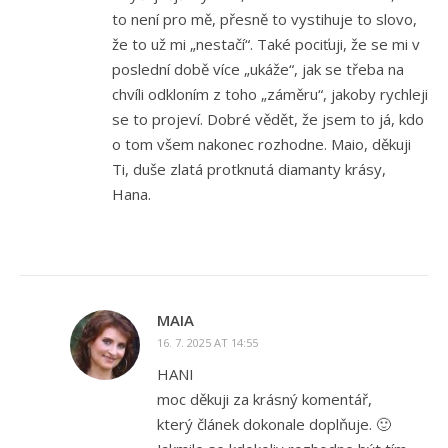
to není pro mě, přesně to vystihuje to slovo,
že to už mi „nestačí“. Také pociťuji, že se mi v
poslední době více „ukáže“, jak se třeba na
chvíli odkloním z toho „záměru“, jakoby rychleji
se to projeví. Dobré vědět, že jsem to já, kdo
o tom všem nakonec rozhodne. Maio, děkuji
Ti, duše zlatá protknutá diamanty krásy,
Hana.
MAIA
16. 7. 2025 AT 14:55
HANI
moc děkuji za krásný komentář,
který článek dokonale doplňuje. 🙂