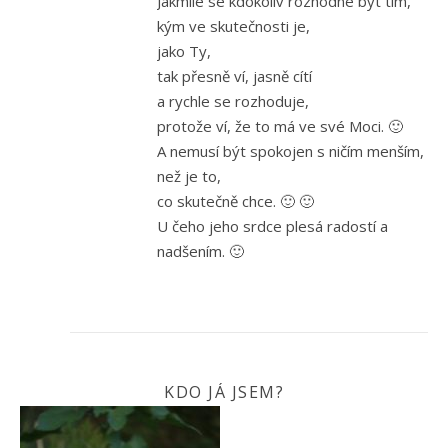
Jakmile se kdokoliv rozhodne být tím,
kým ve skutečnosti je,
jako Ty,
tak přesně ví, jasně cítí
a rychle se rozhoduje,
protože ví, že to má ve své Moci. 🙂
A nemusí být spokojen s ničím menším,
než je to,
co skutečně chce. 🙂 🙂
U čeho jeho srdce plesá radostí a
nadšením. 🙂
KDO JÁ JSEM?