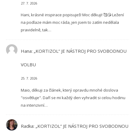
27. 7. 2026
Hani, krásné inspirace popisuješ! Moc děkuji! 🥰😘 Ležení
na podlaze mám moc ráda, jen jsem to zatím nedělala
pravidelně, tak…
Hana
:
„KORTIZOL“ JE NÁSTROJ PRO SVOBODNOU
VOLBU
25. 7. 2026
Maio, děkuji za článek, který opravdu mnohé doslova
"osvětluje". Daří se mi každý den vyhradit si celou hodinu
na intenzivní…
Radka
:
„KORTIZOL“ JE NÁSTROJ PRO SVOBODNOU