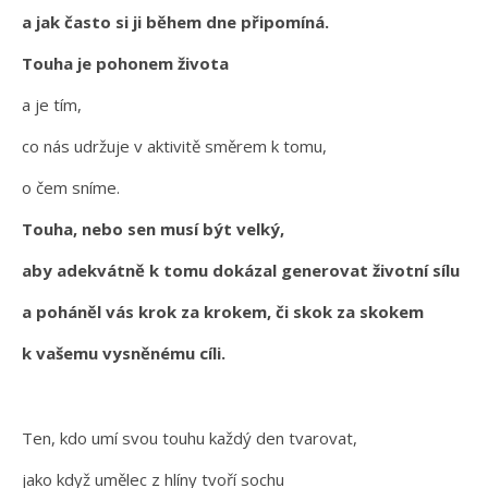
a jak často si ji během dne připomíná.
Touha je pohonem života
a je tím,
co nás udržuje v aktivitě směrem k tomu,
o čem sníme.
Touha, nebo sen musí být velký,
aby adekvátně k tomu dokázal generovat životní sílu
a poháněl vás krok za krokem, či skok za skokem
k vašemu vysněnému cíli.
Ten, kdo umí svou touhu každý den tvarovat,
jako když umělec z hlíny tvoří sochu