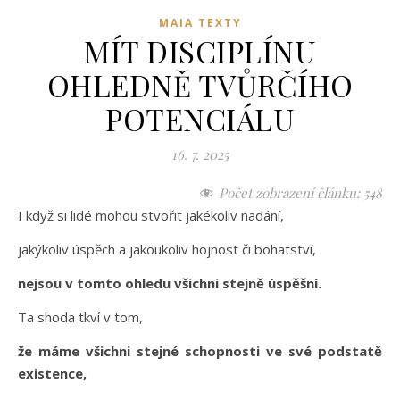
MAIA TEXTY
MÍT DISCIPLÍNU
OHLEDNĚ TVŮRČÍHO
POTENCIÁLU
16. 7. 2025
Počet zobrazení článku:
548
I když si lidé mohou stvořit jakékoliv nadání,
jakýkoliv úspěch a jakoukoliv hojnost či bohatství,
nejsou v tomto ohledu všichni stejně úspěšní.
Ta shoda tkví v tom,
že máme všichni stejné schopnosti ve své podstatě
existence,