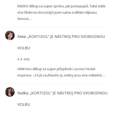
RADKO děkuji za super zprávu, jak postupuješ. Také stále
více říkám ta slova když jsem sama a dělám nějkaou
činnost.…
Maia
:
„KORTIZOL“ JE NÁSTROJ PRO SVOBODNOU
VOLBU
4. 8. 2026
HANI moc děkuji za super příspěvek i za moc hezké
inspirace. :-) A já souhlasím, ty změny jsou více viditelné.…
Radka
:
„KORTIZOL“ JE NÁSTROJ PRO SVOBODNOU
VOLBU