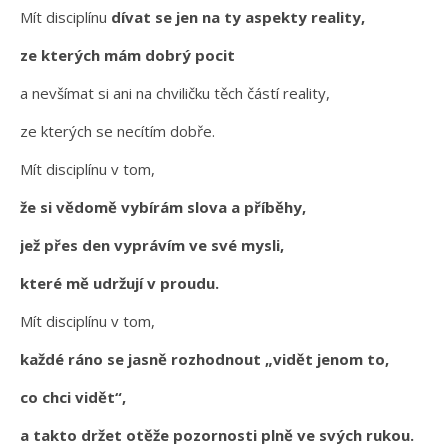
Mít disciplínu
dívat se jen na ty aspekty reality,
ze kterých mám dobrý pocit
a nevšímat si ani na chviličku těch částí reality,
ze kterých se necítím dobře.
Mít disciplínu v tom,
že si vědomě vybírám slova a příběhy,
jež přes den vyprávím ve své mysli,
které mě udržují v proudu.
Mít disciplínu v tom,
každé ráno se jasně rozhodnout „vidět jenom to,
co chci vidět“,
a takto držet otěže pozornosti plně ve svých rukou.