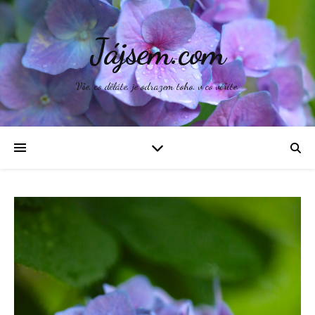
Jájsem.com
Vše, co děláte, je odrazem toho, v co věříte.