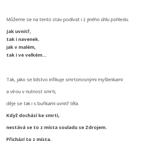
Můžeme se na tento stav podívat i z jiného úhlu pohledu.
Jak uvnitř,
tak i navenek.
jak v malém,
tak i ve velkém…
Tak, jako se lidstvo infikuje smrtonosnými myšlenkami
a vírou v nutnost smrti,
děje se tak i s buňkami uvnitř těla.
Když dochází ke smrti,
nestává se to z místa souladu se Zdrojem.
Přichází to z místa,