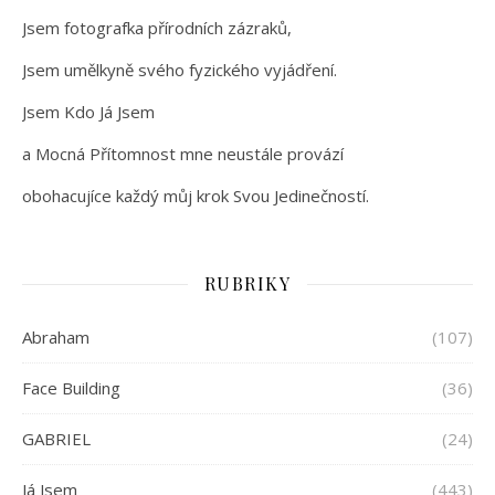
Jsem fotografka přírodních zázraků,
Jsem umělkyně svého fyzického vyjádření.
Jsem Kdo Já Jsem
a Mocná Přítomnost mne neustále provází
obohacujíce každý můj krok Svou Jedinečností.
RUBRIKY
Abraham
(107)
Face Building
(36)
GABRIEL
(24)
Já Jsem
(443)