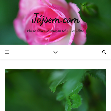
Jájsem.com
Vše, co děláte, je odrazem toho, v co věříte.