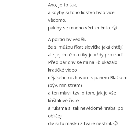
Ano, je to tak,
a kdyby si toho lidstvo bylo více
vědomo,
pak by se mnoho věcí změnilo. 🙂
A politici by věděli,
že si můžou říkat slovíčka jaká chtějí,
ale jejich tělo a tiky je vždy prozradí.
Před pár dny se mi na Fb ukázalo
kratičké video
nějakého rozhovoru s panem Blažkem
(býv. ministrem)
a ten mluvil tzv. o tom, jak je vše
křišťálově čisté
a rukama si tak nevědomě hrabal po
obličeji,
div si tu masku z tváře nestrhl. 😉