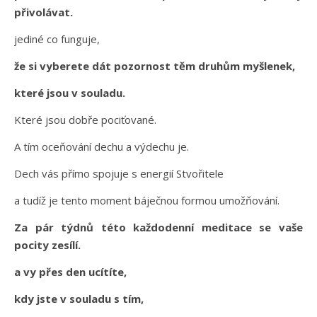
přivolávat.
jediné co funguje,
že si vyberete dát pozornost těm druhům myšlenek,
které jsou v souladu.
Které jsou dobře pociťované.
A tím oceňování dechu a výdechu je.
Dech vás přímo spojuje s energií Stvořitele
a tudíž je tento moment báječnou formou umožňování.
Za pár týdnů této každodenní meditace se vaše
pocity zesílí.
a vy přes den ucítíte,
kdy jste v souladu s tím,