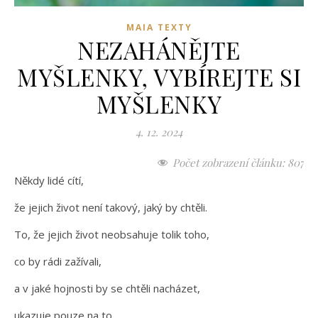
MAIA TEXTY
NEZAHÁNĚJTE
MYŠLENKY, VYBÍREJTE SI
MYŠLENKY
4. 12. 2024
Počet zobrazení článku:
807
Někdy lidé cítí,
že jejich život není takový, jaký by chtěli.
To, že jejich život neobsahuje tolik toho,
co by rádi zažívali,
a v jaké hojnosti by se chtěli nacházet,
ukazuje pouze na to,