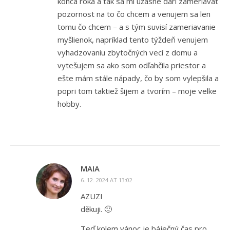
konca roka a tak sa mi úžasne darí zameriavat
pozornost na to čo chcem a venujem sa len
tomu čo chcem – a s tým suvisí zameriavanie
myšlienok, napríklad tento týždeň venujem
vyhadzovaniu zbytočných vecí z domu a
vytešujem sa ako som odľahčila priestor a
ešte mám stále nápady, čo by som vylepšila a
popri tom taktiež šijem a tvorím – moje velke
hobby.
MAIA
6. 12. 2024 AT 13:02
AZUZI
děkuji. 🙂
Teď kolem vánoc je báječný čas pro