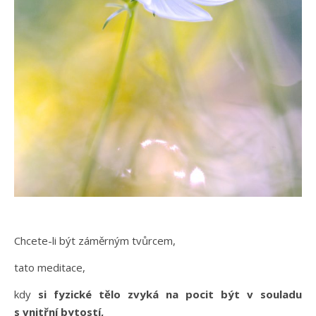
Chcete-li být záměrným tvůrcem,
tato meditace,
kdy
si fyzické tělo zvyká na pocit být v souladu
s vnitřní bytostí,