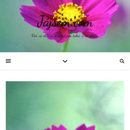
Jájsem.com
Vše, co děláte, je odrazem toho, v co věříte.