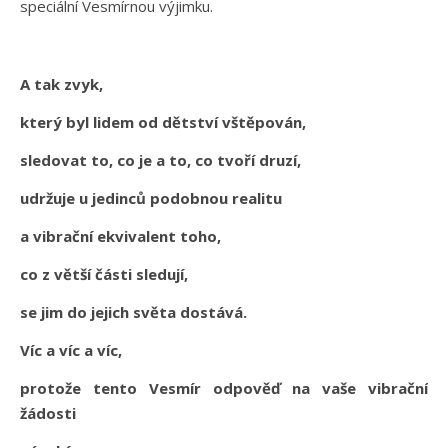
speciální Vesmírnou výjimku.
A tak zvyk,
který byl lidem od dětství vštěpován,
sledovat to, co je a to, co tvoří druzí,
udržuje u jedinců podobnou realitu
a vibrační ekvivalent toho,
co z větší části sledují,
se jim do jejich světa dostává.
Víc a víc a víc,
protože tento Vesmír odpověď na vaše vibrační
žádosti