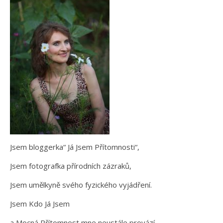
Jsem bloggerka“ Já Jsem Přítomnosti“,
Jsem fotografka přírodních zázraků,
Jsem umělkyně svého fyzického vyjádření.
Jsem Kdo Já Jsem
a Mocná Přítomnost mne neustále provází