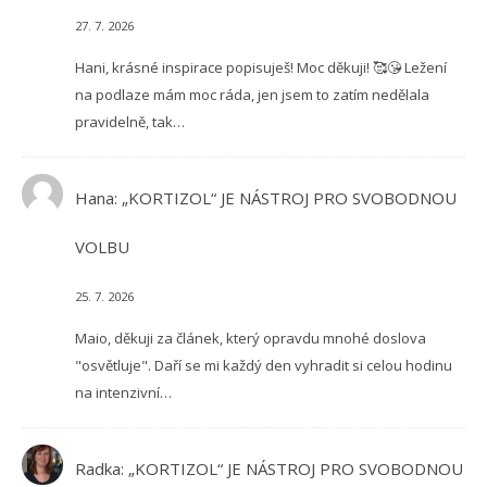
27. 7. 2026
Hani, krásné inspirace popisuješ! Moc děkuji! 🥰😘 Ležení
na podlaze mám moc ráda, jen jsem to zatím nedělala
pravidelně, tak…
Hana
:
„KORTIZOL“ JE NÁSTROJ PRO SVOBODNOU
VOLBU
25. 7. 2026
Maio, děkuji za článek, který opravdu mnohé doslova
"osvětluje". Daří se mi každý den vyhradit si celou hodinu
na intenzivní…
Radka
:
„KORTIZOL“ JE NÁSTROJ PRO SVOBODNOU