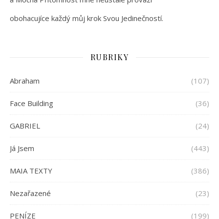
obohacujíce každý můj krok Svou Jedinečností.
RUBRIKY
Abraham
(107)
Face Building
(36)
GABRIEL
(24)
Já Jsem
(443)
MAIA TEXTY
(386)
Nezařazené
(23)
PENÍZE
(199)