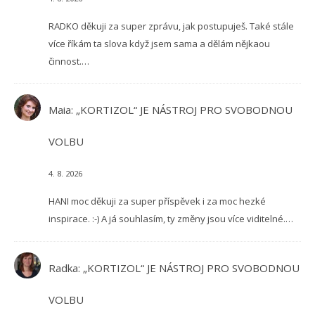
RADKO děkuji za super zprávu, jak postupuješ. Také stále
více říkám ta slova když jsem sama a dělám nějkaou
činnost.…
Maia
:
„KORTIZOL“ JE NÁSTROJ PRO SVOBODNOU
VOLBU
4. 8. 2026
HANI moc děkuji za super příspěvek i za moc hezké
inspirace. :-) A já souhlasím, ty změny jsou více viditelné.…
Radka
:
„KORTIZOL“ JE NÁSTROJ PRO SVOBODNOU
VOLBU