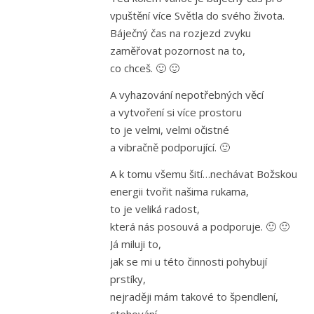
vpuštění více Světla do svého života.
Báječný čas na rozjezd zvyku
zaměřovat pozornost na to,
co chceš. 🙂 🙂
A vyhazování nepotřebných věcí
a vytvoření si více prostoru
to je velmi, velmi očistné
a vibračně podporující. 🙂
A k tomu všemu šití…nechávat Božskou
energii tvořit našima rukama,
to je veliká radost,
která nás posouvá a podporuje. 🙂 🙂
Já miluji to,
jak se mi u této činnosti pohybují
prstíky,
nejraději mám takové to špendlení,