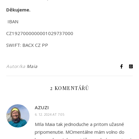
Děkujeme.
IBAN
CZ1927000000001029737000
SWIFT: BACX CZ PP
Autor/ka
Maia
2 KOMENTÁŘŮ
AZUZI
6. 12. 2024 AT 7:05
MIla Maia tak jednoduche a pritom užasné
pripomenutie. MOmentálne mám volno do