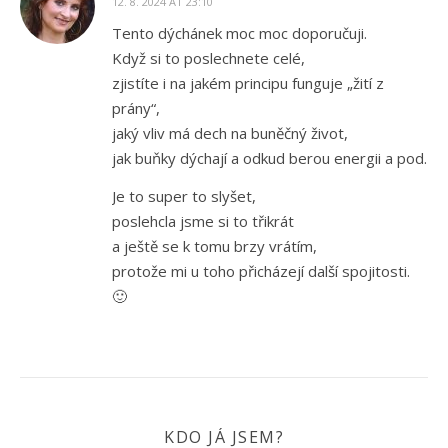
12. 8. 2024 AT 23:10
Tento dýchánek moc moc doporučuji.
Když si to poslechnete celé,
zjistíte i na jakém principu funguje „žití z
prány“,
jaký vliv má dech na buněčný život,
jak buňky dýchají a odkud berou energii a pod.
Je to super to slyšet,
poslehcla jsme si to třikrát
a ještě se k tomu brzy vrátím,
protože mi u toho přicházejí další spojitosti.
🙂
KDO JÁ JSEM?