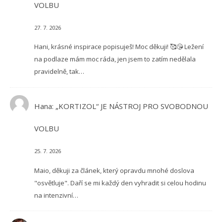
VOLBU
27. 7. 2026
Hani, krásné inspirace popisuješ! Moc děkuji! 🥰😘 Ležení
na podlaze mám moc ráda, jen jsem to zatím nedělala
pravidelně, tak…
Hana
:
„KORTIZOL“ JE NÁSTROJ PRO SVOBODNOU
VOLBU
25. 7. 2026
Maio, děkuji za článek, který opravdu mnohé doslova
"osvětluje". Daří se mi každý den vyhradit si celou hodinu
na intenzivní…