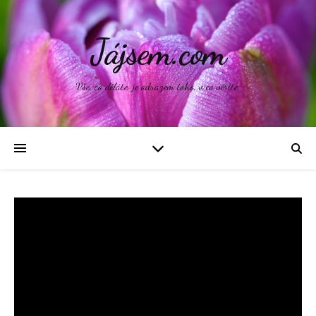
Jájsem.com
Vše, co děláte, je odrazem toho, v co věříte.