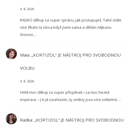
4. 8. 2026
RADKO děkuji za super zprávu, jak postupuješ. Také stále
více říkám ta slova když jsem sama a dělám nějkaou
činnost.…
Maia
:
„KORTIZOL“ JE NÁSTROJ PRO SVOBODNOU
VOLBU
4. 8. 2026
HANI moc děkuji za super příspěvek i za moc hezké
inspirace. :-) A já souhlasím, ty změny jsou více viditelné.…
Radka
:
„KORTIZOL“ JE NÁSTROJ PRO SVOBODNOU