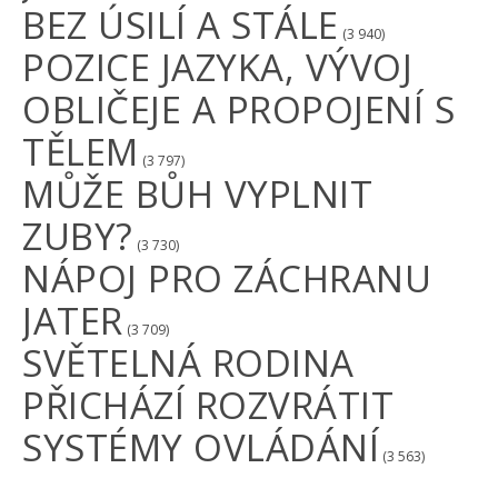
BEZ ÚSILÍ A STÁLE
(3 940)
POZICE JAZYKA, VÝVOJ
OBLIČEJE A PROPOJENÍ S
TĚLEM
(3 797)
MŮŽE BŮH VYPLNIT
ZUBY?
(3 730)
NÁPOJ PRO ZÁCHRANU
JATER
(3 709)
SVĚTELNÁ RODINA
PŘICHÁZÍ ROZVRÁTIT
SYSTÉMY OVLÁDÁNÍ
(3 563)