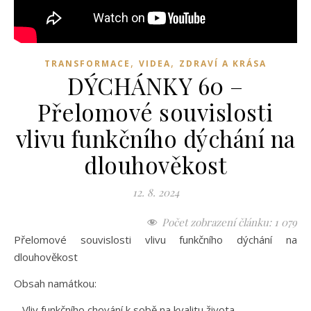
,
,
TRANSFORMACE
VIDEA
ZDRAVÍ A KRÁSA
DÝCHÁNKY 60 –
Přelomové souvislosti
vlivu funkčního dýchání na
dlouhověkost
12. 8. 2024
Počet zobrazení článku:
1 079
Přelomové souvislosti vlivu funkčního dýchání na
dlouhověkost
Obsah namátkou:
– Vliv funkčního chování k sobě na kvalitu života