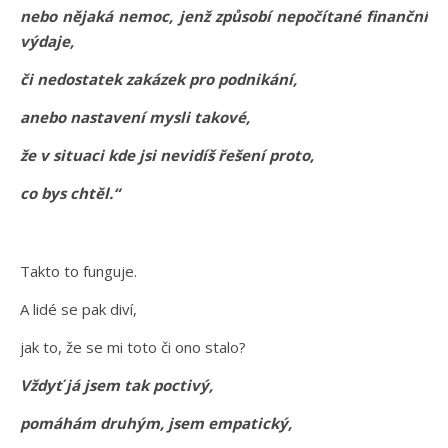
nebo nějaká nemoc, jenž způsobí nepočítané finanční
výdaje,
či nedostatek zakázek pro podnikání,
anebo nastavení mysli takové,
že v situaci kde jsi nevidíš řešení proto,
co bys chtěl.“
Takto to funguje.
A lidé se pak diví,
jak to, že se mi toto či ono stalo?
Vždyť já jsem tak poctivý,
pomáhám druhým, jsem empatický,