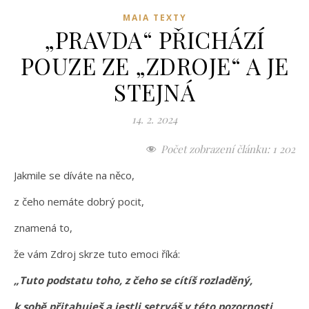
MAIA TEXTY
„PRAVDA“ PŘICHÁZÍ
POUZE ZE „ZDROJE“ A JE
STEJNÁ
14. 2. 2024
Počet zobrazení článku:
1 202
Jakmile se díváte na něco,
z čeho nemáte dobrý pocit,
znamená to,
že vám Zdroj skrze tuto emoci říká:
„Tuto podstatu toho, z čeho se cítíš rozladěný,
k sobě přitahuješ a jestli setrváš v této pozornosti,