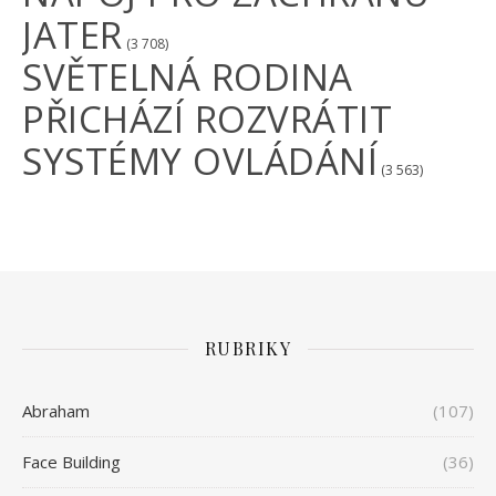
JATER
(3 708)
SVĚTELNÁ RODINA
PŘICHÁZÍ ROZVRÁTIT
SYSTÉMY OVLÁDÁNÍ
(3 563)
RUBRIKY
Abraham
(107)
Face Building
(36)