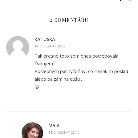
2 KOMENTÁŘŮ
KATUSKA
14. 2. 2024 AT 20:09
Tak presne toto som dnes potrebovala .
Ďakujem.
Posledných pár týždňov, čo článok to poklad
alebo balzám na dušu .
🙂
MAIA
14. 2. 2024 AT 22:10