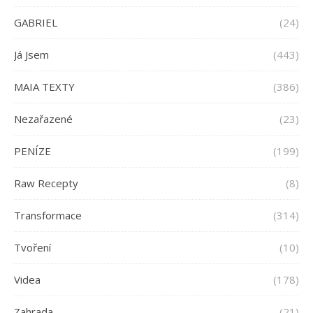
GABRIEL
(24)
Já Jsem
(443)
MAIA TEXTY
(386)
Nezařazené
(23)
PENÍZE
(199)
Raw Recepty
(8)
Transformace
(314)
Tvoření
(10)
Videa
(178)
Zahrada
(21)