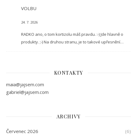
VOLBU
24. 7. 2026
RADKO ano, o tom kortizolu máš pravdu. :-) Jde hlavně o
produkty. ;-) Na druhou stranu, je to takové upřesnění…
KONTAKTY
maia@jajsem.com
gabriel@jajsem.com
ARCHIVY
Červenec 2026
(6)