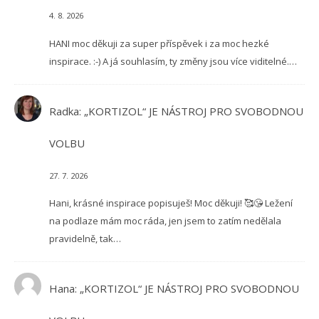
4. 8. 2026
HANI moc děkuji za super příspěvek i za moc hezké
inspirace. :-) A já souhlasím, ty změny jsou více viditelné.…
Radka
:
„KORTIZOL“ JE NÁSTROJ PRO SVOBODNOU
VOLBU
27. 7. 2026
Hani, krásné inspirace popisuješ! Moc děkuji! 🥰😘 Ležení
na podlaze mám moc ráda, jen jsem to zatím nedělala
pravidelně, tak…
Hana
:
„KORTIZOL“ JE NÁSTROJ PRO SVOBODNOU