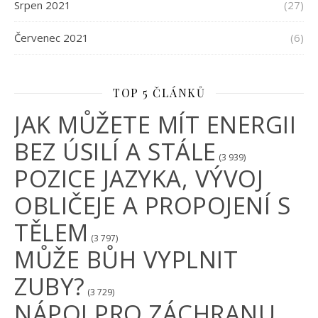
Srpen 2021
(27)
Červenec 2021
(6)
TOP 5 ČLÁNKŮ
JAK MŮŽETE MÍT ENERGII
BEZ ÚSILÍ A STÁLE
(3 939)
POZICE JAZYKA, VÝVOJ
OBLIČEJE A PROPOJENÍ S
TĚLEM
(3 797)
MŮŽE BŮH VYPLNIT
ZUBY?
(3 729)
NÁPOJ PRO ZÁCHRANU