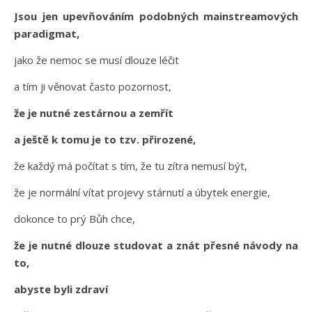
Jsou jen upevňováním podobných mainstreamových
paradigmat,
jako že nemoc se musí dlouze léčit
a tím ji věnovat často pozornost,
že je nutné zestárnou a zemřít
a ještě k tomu je to tzv. přirozené,
že každý má počítat s tím, že tu zítra nemusí být,
že je normální vítat projevy stárnutí a úbytek energie,
dokonce to prý Bůh chce,
že je nutné dlouze studovat a znát přesné návody na
to,
abyste byli zdraví