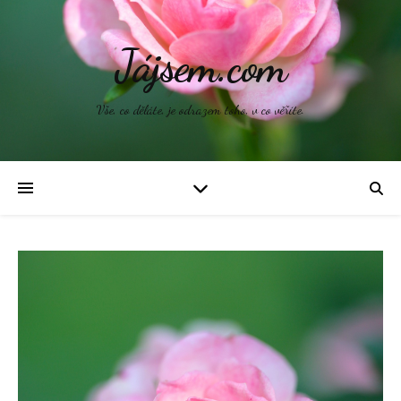
Jájsem.com
Vše, co děláte, je odrazem toho, v co věříte.