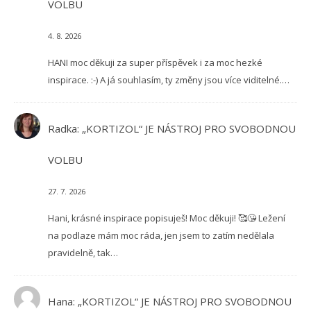
VOLBU
4. 8. 2026
HANI moc děkuji za super příspěvek i za moc hezké
inspirace. :-) A já souhlasím, ty změny jsou více viditelné.…
Radka
:
„KORTIZOL“ JE NÁSTROJ PRO SVOBODNOU
VOLBU
27. 7. 2026
Hani, krásné inspirace popisuješ! Moc děkuji! 🥰😘 Ležení
na podlaze mám moc ráda, jen jsem to zatím nedělala
pravidelně, tak…
Hana
:
„KORTIZOL“ JE NÁSTROJ PRO SVOBODNOU