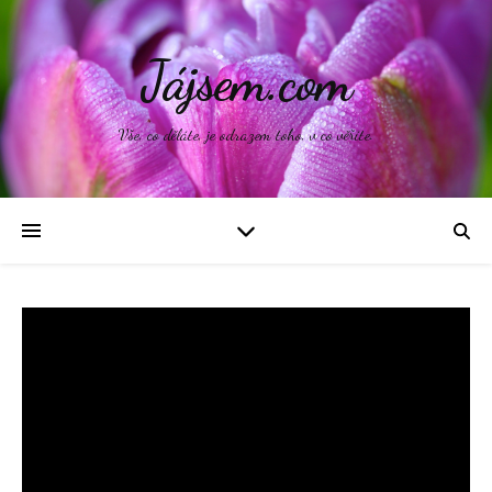
Jájsem.com
Vše, co děláte, je odrazem toho, v co věříte.