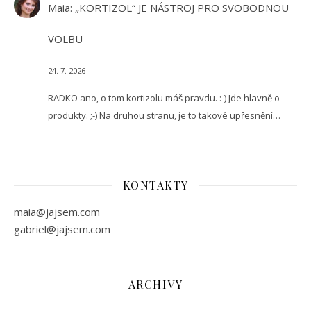
Maia
:
„KORTIZOL“ JE NÁSTROJ PRO SVOBODNOU
VOLBU
24. 7. 2026
RADKO ano, o tom kortizolu máš pravdu. :-) Jde hlavně o
produkty. ;-) Na druhou stranu, je to takové upřesnění…
KONTAKTY
maia@jajsem.com
gabriel@jajsem.com
ARCHIVY