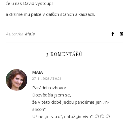
že u nás David vystoupil
a držíme mu palce v dalších stáních a kauzách.
Autor/ka
Maia
3 KOMENTÁŘŮ
MAIA
27. 11. 2023 AT 0:26
Parádní rozhovor.
Dozvěděla jsem se,
že v této době jedou pandémie jen „in-
silicon“.
Už ne „in-vitro“, natož „in-vivo“. 🙂 🙂 🙂