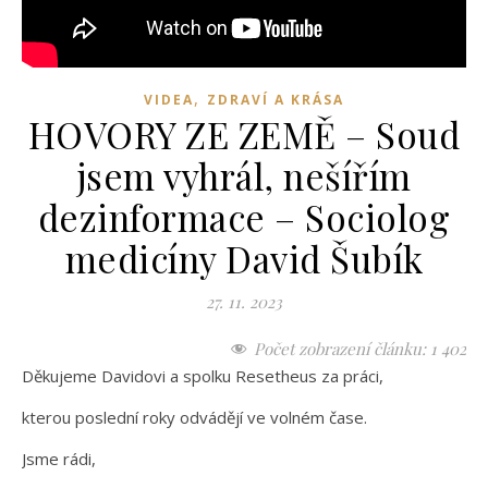
,
VIDEA
ZDRAVÍ A KRÁSA
HOVORY ZE ZEMĚ – Soud
jsem vyhrál, nešířím
dezinformace – Sociolog
medicíny David Šubík
27. 11. 2023
Počet zobrazení článku:
1 402
Děkujeme Davidovi a spolku Resetheus za práci,
kterou poslední roky odvádějí ve volném čase.
Jsme rádi,