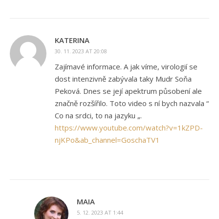
KATERINA
30. 11. 2023 AT 20:08
Zajímavé informace. A jak víme, virologií se
dost intenzivně zabývala taky Mudr Soňa
Peková. Dnes se její apektrum působení ale
značně rozšířilo. Toto video s ní bych nazvala “
Co na srdci, to na jazyku „.
https://www.youtube.com/watch?v=1kZPD-
njKPo&ab_channel=GoschaTV1
MAIA
5. 12. 2023 AT 1:44