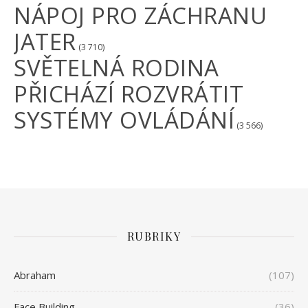
NÁPOJ PRO ZÁCHRANU
JATER
(3 710)
SVĚTELNÁ RODINA
PŘICHÁZÍ ROZVRÁTIT
SYSTÉMY OVLÁDÁNÍ
(3 566)
RUBRIKY
Abraham
(107)
Face Building
(36)