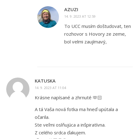
AZUZI
14. 9. 2023 AT 12:59
To UCC musím doštudovat, ten
rozhovor s Hovory ze zeme,
bol velmi zaujímavý,
KATUSKA
14. 9. 2023 AT 11:04
Krásne napísané a zhrnuté 🫶🏻
A tá Vaša nová fotka ma hneď upútala a
očarila.
Ste veľmi oslňujúca a inšpiratívna.
Z celého srdca ďakujem.