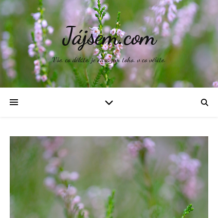
Jájsem.com
Vše, co děláte, je odrazem toho, v co věříte.