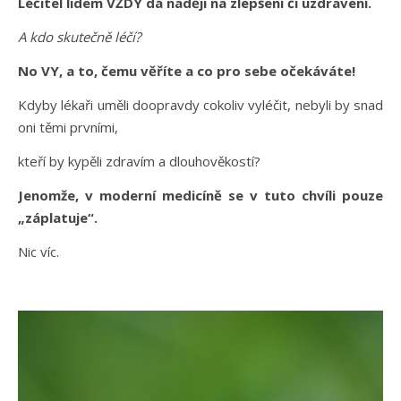
Léčitel lidem VŽDY dá naději na zlepšení či uzdravení.
A kdo skutečně léčí?
No VY, a to, čemu věříte a co pro sebe očekáváte!
Kdyby lékaři uměli doopravdy cokoliv vyléčit, nebyli by snad
oni těmi prvními,
kteří by kypěli zdravím a dlouhověkostí?
Jenomže, v moderní medicíně se v tuto chvíli pouze
„záplatuje“.
Nic víc.