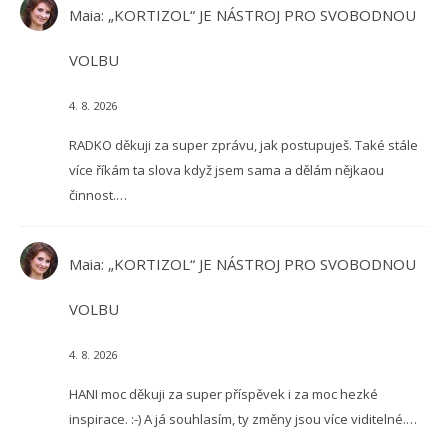
Maia
:
„KORTIZOL“ JE NÁSTROJ PRO SVOBODNOU
VOLBU
4. 8. 2026
RADKO děkuji za super zprávu, jak postupuješ. Také stále
více říkám ta slova když jsem sama a dělám nějkaou
činnost.…
Maia
:
„KORTIZOL“ JE NÁSTROJ PRO SVOBODNOU
VOLBU
4. 8. 2026
HANI moc děkuji za super příspěvek i za moc hezké
inspirace. :-) A já souhlasím, ty změny jsou více viditelné.…