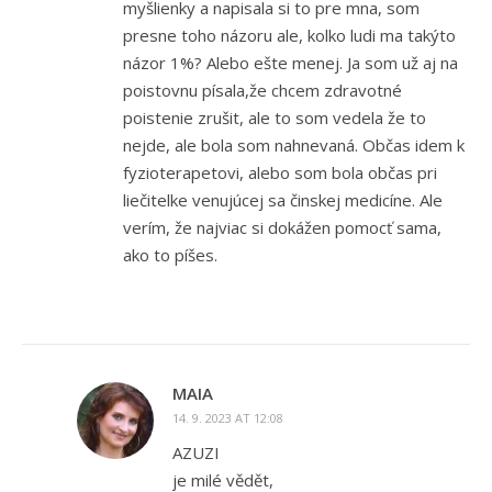
myšlienky a napisala si to pre mna, som
presne toho názoru ale, kolko ludi ma takýto
názor 1%? Alebo ešte menej. Ja som už aj na
poistovnu písala,že chcem zdravotné
poistenie zrušit, ale to som vedela že to
nejde, ale bola som nahnevaná. Občas idem k
fyzioterapetovi, alebo som bola občas pri
liečitelke venujúcej sa činskej medicíne. Ale
verím, že najviac si dokážen pomocť sama,
ako to píšes.
MAIA
14. 9. 2023 AT 12:08
AZUZI
je milé vědět,