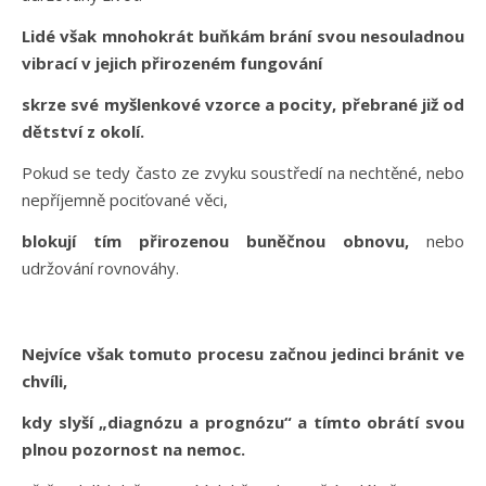
Lidé však mnohokrát buňkám brání svou nesouladnou
vibrací v jejich přirozeném fungování
skrze své myšlenkové vzorce a pocity, přebrané již od
dětství z okolí.
Pokud se tedy často ze zvyku soustředí na nechtěné, nebo
nepříjemně pociťované věci,
blokují tím přirozenou buněčnou obnovu,
nebo
udržování rovnováhy.
Nejvíce však tomuto procesu začnou jedinci bránit ve
chvíli,
kdy slyší „diagnózu a prognózu“ a tímto obrátí svou
plnou pozornost na nemoc.