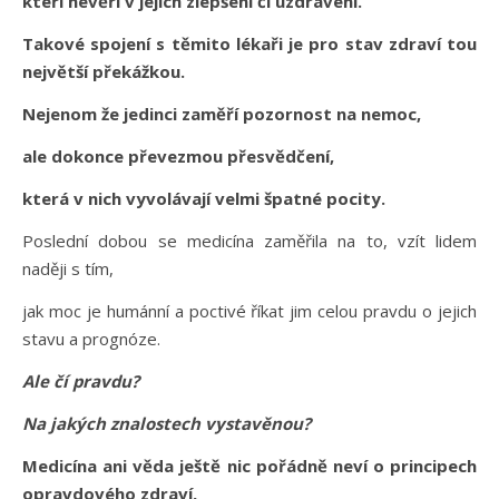
kteří nevěří v jejich zlepšení či uzdravení.
Takové spojení s těmito lékaři je pro stav zdraví tou
největší překážkou.
Nejenom že jedinci zaměří pozornost na nemoc,
ale dokonce převezmou přesvědčení,
která v nich vyvolávají velmi špatné pocity.
Poslední dobou se medicína zaměřila na to, vzít lidem
naději s tím,
jak moc je humánní a poctivé říkat jim celou pravdu o jejich
stavu a prognóze.
Ale čí pravdu?
Na jakých znalostech vystavěnou?
Medicína ani věda ještě nic pořádně neví o principech
opravdového zdraví,