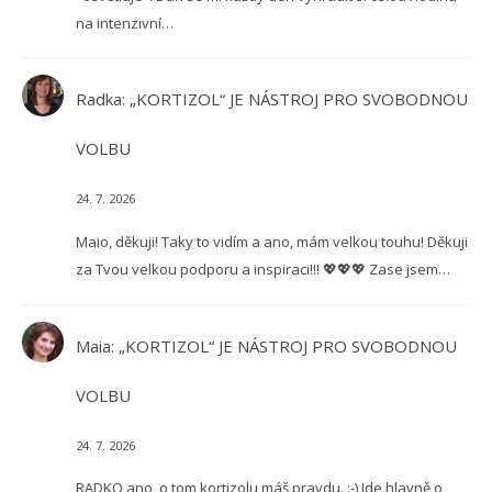
na intenzivní…
Radka
:
„KORTIZOL“ JE NÁSTROJ PRO SVOBODNOU
VOLBU
24. 7. 2026
Maio, děkuji! Taky to vidím a ano, mám velkou touhu! Děkuji
za Tvou velkou podporu a inspiraci!!! 💖💖💖 Zase jsem…
Maia
:
„KORTIZOL“ JE NÁSTROJ PRO SVOBODNOU
VOLBU
24. 7. 2026
RADKO ano, o tom kortizolu máš pravdu. :-) Jde hlavně o