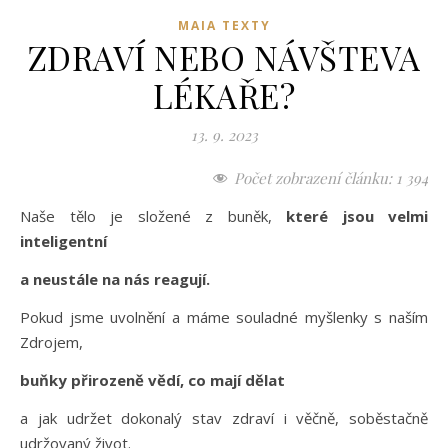
MAIA TEXTY
ZDRAVÍ NEBO NÁVŠTEVA
LÉKAŘE?
13. 9. 2023
Počet zobrazení článku:
1 394
Naše tělo je složené z buněk,
které jsou velmi
inteligentní
a neustále na nás reagují.
Pokud jsme uvolnění a máme souladné myšlenky s naším
Zdrojem,
buňky přirozeně vědí, co mají dělat
a jak udržet dokonalý stav zdraví i věčně, soběstačně
udržovaný život.