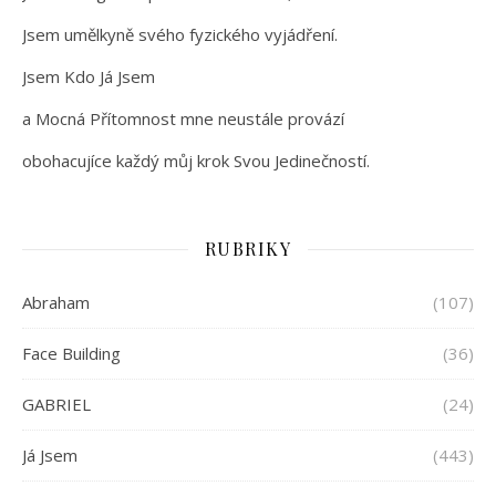
Jsem umělkyně svého fyzického vyjádření.
Jsem Kdo Já Jsem
a Mocná Přítomnost mne neustále provází
obohacujíce každý můj krok Svou Jedinečností.
RUBRIKY
Abraham
(107)
Face Building
(36)
GABRIEL
(24)
Já Jsem
(443)