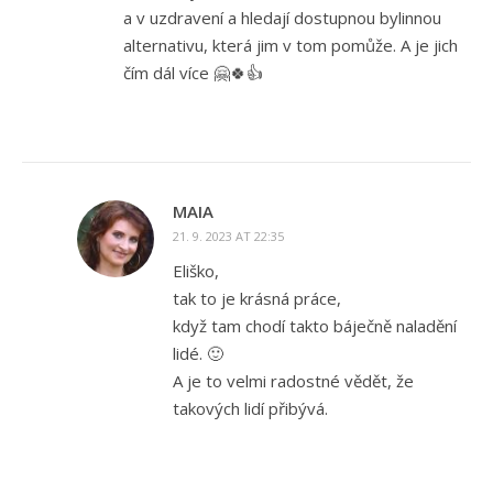
a v uzdravení a hledají dostupnou bylinnou
alternativu, která jim v tom pomůže. A je jich
čím dál více 🤗🍀👍
MAIA
21. 9. 2023 AT 22:35
Eliško,
tak to je krásná práce,
když tam chodí takto báječně naladění
lidé. 🙂
A je to velmi radostné vědět, že
takových lidí přibývá.