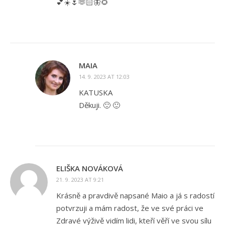
💕☀️🌷🫶🏻🦋🌻
MAIA
14. 9. 2023 AT 12:03
KATUSKA
Děkuji. 🙂 🙂
ELIŠKA NOVÁKOVÁ
21. 9. 2023 AT 9:21
Krásně a pravdivě napsané Maio a já s radostí
potvrzuji a mám radost, že ve své práci ve
Zdravé výživě vidím lidi, kteří věří ve svou sílu