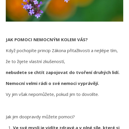
JAK POMOCI NEMOCNÝM KOLEM VÁS?
Když pochopíte princip Zákona přitažlivosti a nejlépe tím,
že to žijete vlastní zkušeností,
nebudete se chtít zapojovat do tvoření druhých lidí.
Nemocní velmi rádi o své nemoci vyprávějí.
Vy jim však nepomůžete, pokud jim to dovolíte.
Jak jim doopravdy můžete pomoci?
Ve své mysli je vidíte zdravé a v plné síle, které si