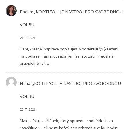
Radka
:
„KORTIZOL“ JE NÁSTROJ PRO SVOBODNOU
VOLBU
27. 7. 2026
Hani, krásné inspirace popisuješ! Moc děkuji! 🥰😘 Ležení
na podlaze mám moc ráda, jen jsem to zatím nedělala
pravidelně, tak…
Hana
:
„KORTIZOL“ JE NÁSTROJ PRO SVOBODNOU
VOLBU
25. 7. 2026
Maio, děkuji za článek, který opravdu mnohé doslova
"osvětluje". Daří se mi každý den vyhradit si celou hodinu