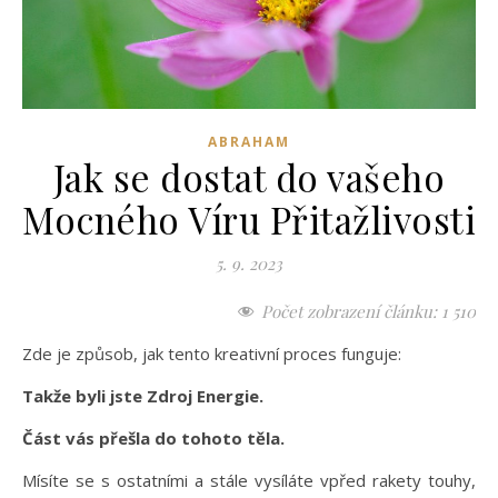
ABRAHAM
Jak se dostat do vašeho
Mocného Víru Přitažlivosti
5. 9. 2023
Počet zobrazení článku:
1 510
Zde je způsob, jak tento kreativní proces funguje:
Takže byli jste Zdroj Energie.
Část vás přešla do tohoto těla.
Mísíte se s ostatními a stále vysíláte vpřed rakety touhy,