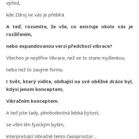
vpřed,
kde Zdroj ve vás je přebírá.
A teď, rozumíte, že vše, co existuje okolo vás je
rozšířením,
nebo expandovanou verzí předchozí vibrace?
Všechno je nejdříve Vibrace, než se to stane myšlenkou,
nebo než to zaujme formu.
I Svět, který vidíte, obíhající na své oběžné dráze byl,
kdysi jenom konceptem,
Vibračním konceptem.
A teď jste tady, plnohodnotná lidská bytost,
se vším tím fyzickým bytím,
interpretující Vibračně tento časoprostor…