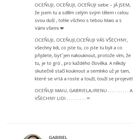
OCEŇUJI, OCEŇUJI, OCEŇUJI sebe – JÁ JSEM,
že jsem tu a sdílím celým svým tělem i celou
svou duší , tohle všchno s tebou Maio a s
Vámi všemi.💋
OCEŇUJI, OCEŇUJI,OCEŇUJI VÁS VŠECHNY,
všechny lidi, co jste tu, co jste tu byli a co
přijdete, bytˇjen nakouknout, protože vím, že
tu, je to gró , pro každého člověka. A někdy
skutečně stačí kouknout a semínko už je tam,
které se vrtá a roste a touží, touží se projevit!
OCEŇUJI MAIU, GABRIELA,IRENU . . . . . . . . . . A
VŠECHNY LIDI . . . . . . . . . ∞
GABRIEL