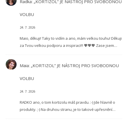
Radka
:
„KORTIZOL“ JE NÁSTROJ PRO SVOBODNOU
VOLBU
24. 7. 2026
Maio, děkuji! Taky to vidím a ano, mám velkou touhu! Děkuji
za Tvou velkou podporu a inspiraci!!! 💖💖💖 Zase jsem…
Maia
:
„KORTIZOL“ JE NÁSTROJ PRO SVOBODNOU
VOLBU
24. 7. 2026
RADKO ano, o tom kortizolu máš pravdu. :-) Jde hlavně o
produkty. ;-) Na druhou stranu, je to takové upřesnění…