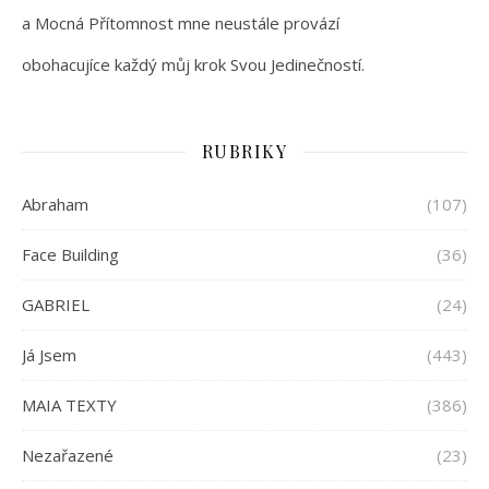
a Mocná Přítomnost mne neustále provází
obohacujíce každý můj krok Svou Jedinečností.
RUBRIKY
Abraham
(107)
Face Building
(36)
GABRIEL
(24)
Já Jsem
(443)
MAIA TEXTY
(386)
Nezařazené
(23)