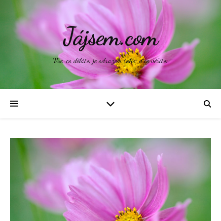
Jájsem.com
Vše, co děláte, je odrazem toho, v co věříte.