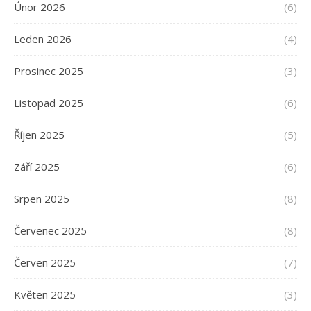
Únor 2026
(6)
Leden 2026
(4)
Prosinec 2025
(3)
Listopad 2025
(6)
Říjen 2025
(5)
Září 2025
(6)
Srpen 2025
(8)
Červenec 2025
(8)
Červen 2025
(7)
Květen 2025
(3)