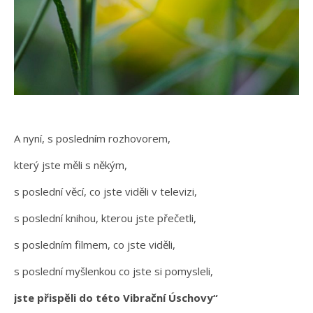
A nyní, s posledním rozhovorem,
který jste měli s někým,
s poslední věcí, co jste viděli v televizi,
s poslední knihou, kterou jste přečetli,
s posledním filmem, co jste viděli,
s poslední myšlenkou co jste si pomysleli,
jste přispěli do této Vibrační Úschovy“