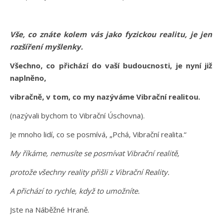
Vše, co znáte kolem vás jako fyzickou realitu, je jen
rozšíření myšlenky.
Všechno, co přichází do vaší budoucnosti, je nyní již
naplněno,
vibračně, v tom, co my nazýváme Vibrační realitou.
(nazývali bychom to Vibrační Úschovna).
Je mnoho lidí, co se posmívá, „Pchá, Vibrační realita.“
My říkáme, nemusíte se posmívat Vibrační realitě,
protože všechny reality přišli z Vibrační Reality.
A přichází to rychle, když to umožníte.
Jste na Náběžné Hraně.