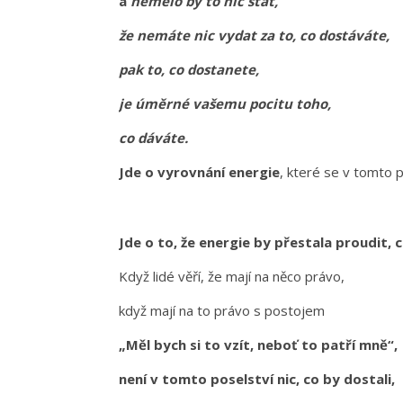
a
nemělo by to nic stát,
že nemáte nic vydat za to, co dostáváte,
pak to, co dostanete,
je úměrné vašemu pocitu toho,
co dáváte.
Jde o vyrovnání energie
, které se v tomto 
Jde o to, že energie by přestala proudit,
Když lidé věří, že mají na něco právo,
když mají na to právo s postojem
„Měl bych si to vzít, neboť to patří mně“,
není v tomto poselství nic, co by dostali,