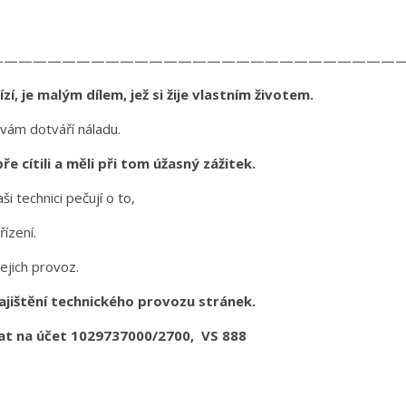
————————————————————————————
í, je malým dílem, jež si žije vlastním životem.
 vám dotváří náladu.
e cítili a měli při tom úžasný zážitek.
i technici pečují o to,
řízení.
jejich provoz.
ajištění technického provozu stránek.
lat na účet 1029737000/2700, VS 888