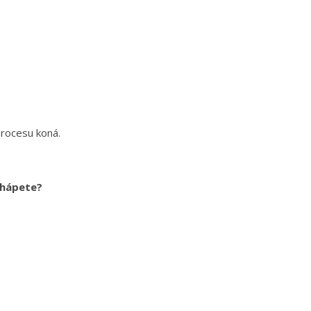
procesu koná.
 chápete?