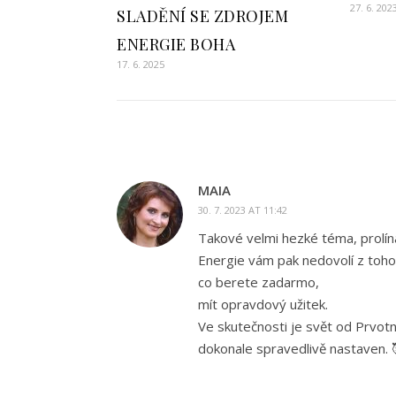
27. 6. 202
SLADĚNÍ SE ZDROJEM
ENERGIE BOHA
17. 6. 2025
MAIA
30. 7. 2023 AT 11:42
Takové velmi hezké téma, prolínaj
Energie vám pak nedovolí z toho
co berete zadarmo,
mít opravdový užitek.
Ve skutečnosti je svět od Prvotn
dokonale spravedlivě nastaven. 