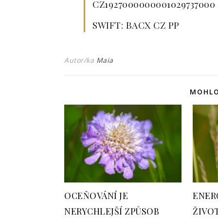
CZ1927000000001029737000
SWIFT: BACX CZ PP
Autor/ka
Maia
MOHLO
OCEŇOVÁNÍ JE
ENER
NERYCHLEJŠÍ ZPŮSOB
ŽIVOT