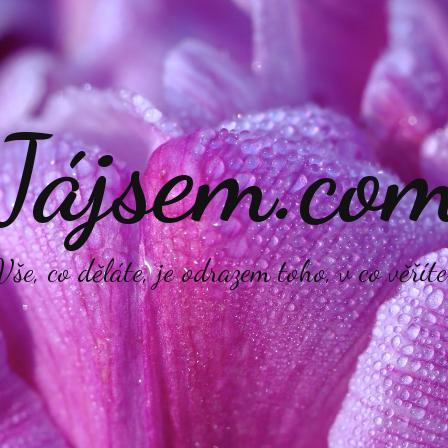
Jájsem.co
Vše, co děláte, je odrazem toho, v co věříte