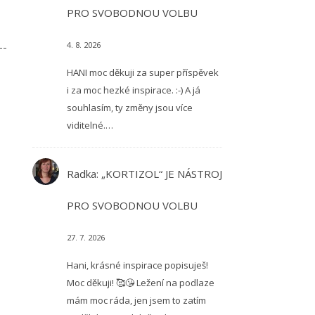
PRO SVOBODNOU VOLBU
4. 8. 2026
——
HANI moc děkuji za super příspěvek
i za moc hezké inspirace. :-) A já
souhlasím, ty změny jsou více
viditelné.…
Radka
:
„KORTIZOL“ JE NÁSTROJ
PRO SVOBODNOU VOLBU
27. 7. 2026
Hani, krásné inspirace popisuješ!
Moc děkuji! 🥰😘 Ležení na podlaze
mám moc ráda, jen jsem to zatím