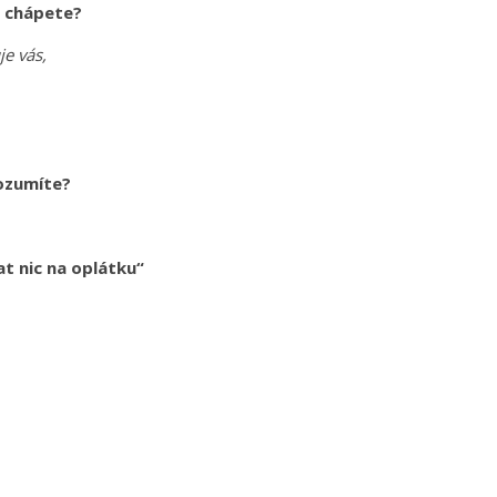
, chápete?
je vás,
 rozumíte?
dat nic na oplátku“