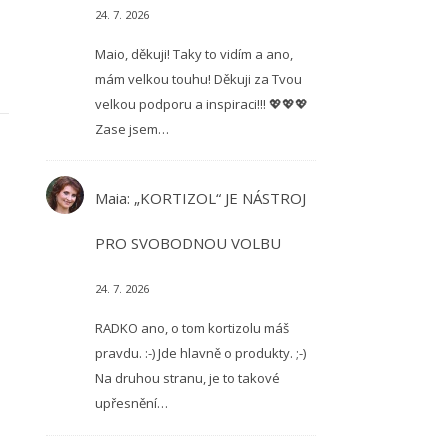
24. 7. 2026
Maio, děkuji! Taky to vidím a ano,
mám velkou touhu! Děkuji za Tvou
velkou podporu a inspiraci!!! 💖💖💖
Zase jsem…
Maia
:
„KORTIZOL“ JE NÁSTROJ
PRO SVOBODNOU VOLBU
24. 7. 2026
RADKO ano, o tom kortizolu máš
pravdu. :-) Jde hlavně o produkty. ;-)
Na druhou stranu, je to takové
upřesnění…