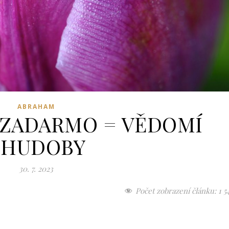
ABRAHAM
 ZADARMO = VĚDOMÍ
CHUDOBY
30. 7. 2023
Počet zobrazení článku:
1 5