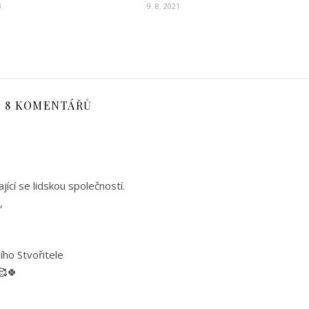
3
9. 8. 2021
8 KOMENTÁŘŮ
ící se lidskou společností.
,
ího Stvořitele
🥰🍀