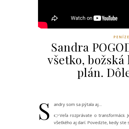
PENÍZ
Sandra POGODO
všetko, božská
plán. Dôle
S
andry som sa pýtala aj…
👉Veľa rozprávate o transformácii. 
všetkého aj darí. Povedzte, kedy ste 