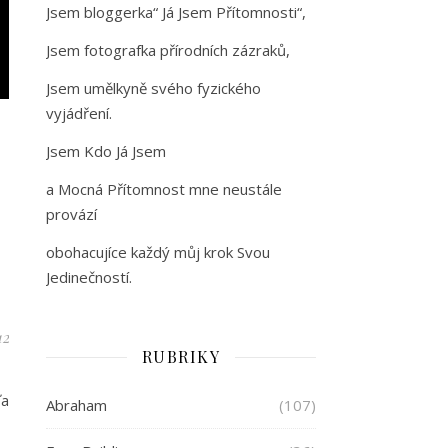
Jsem bloggerka“ Já Jsem Přítomnosti“,
Jsem fotografka přírodních zázraků,
Jsem umělkyně svého fyzického
vyjádření.
Jsem Kdo Já Jsem
a Mocná Přítomnost mne neustále
provází
obohacujíce každý můj krok Svou
Jedinečností.
12
RUBRIKY
ľa
Abraham
(107)