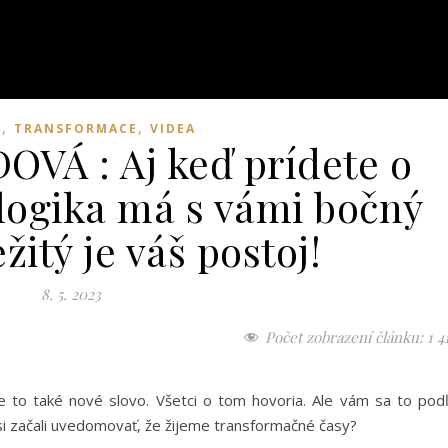
,
,
E
TRANSFORMACE
VIDEA
VÁ : Aj keď prídete o
 logika má s vámi bočný
žitý je váš postoj!
8. 5. 2023
Počet zobrazení článku:
1 4
Je to také nové slovo. Všetci o tom hovoria. Ale vám sa to pod
si začali uvedomovať, že žijeme transformačné časy?