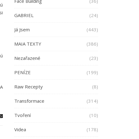
Face Building
(36)
kú
si
GABRIEL
(24)
Já Jsem
(443)
MAIA TEXTY
(386)
cú
Nezařazené
(23)
PENÍZE
(199)
Raw Recepty
(8)
HA
Transformace
(314)
Tvoření
(10)
Videa
(178)