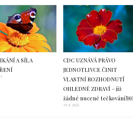
KÁNÍ A SÍLA
CDC UZNÁVÁ PRÁVO
ŘENÍ
JEDNOTLIVCE ČINIT
21
VLASTNÍ ROZHODNUTÍ
OHLEDNĚ ZDRAVÍ – již
žádné nucené tečkování!￼
14. 8. 2022