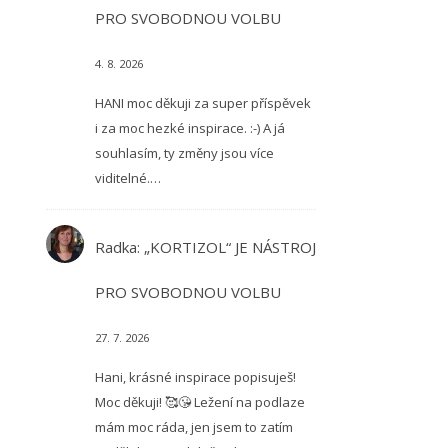
PRO SVOBODNOU VOLBU
4. 8. 2026
HANI moc děkuji za super příspěvek
i za moc hezké inspirace. :-) A já
souhlasím, ty změny jsou více
viditelné.…
Radka
:
„KORTIZOL“ JE NÁSTROJ
PRO SVOBODNOU VOLBU
27. 7. 2026
Hani, krásné inspirace popisuješ!
Moc děkuji! 🥰😘 Ležení na podlaze
mám moc ráda, jen jsem to zatím