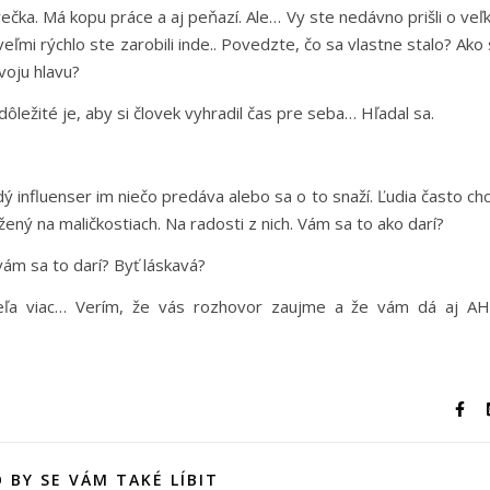
ečka. Má kopu práce a aj peňazí. Ale… Vy ste nedávno prišli o veľ
eľmi rýchlo ste zarobili inde.. Povedzte, čo sa vlastne stalo? Ako 
voju hlavu?
ležité je, aby si človek vyhradil čas pre seba… Hľadal sa.
ý influenser im niečo predáva alebo sa o to snaží. Ľudia často ch
ložený na maličkostiach. Na radosti z nich. Vám sa to ako darí?
ám sa to darí? Byť láskavá?
eľa viac… Verím, že vás rozhovor zaujme a že vám dá aj A
 BY SE VÁM TAKÉ LÍBIT