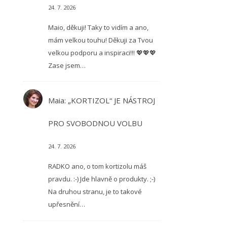
24. 7. 2026
Maio, děkuji! Taky to vidím a ano,
mám velkou touhu! Děkuji za Tvou
velkou podporu a inspiraci!!! 💖💖💖
Zase jsem…
Maia
:
„KORTIZOL“ JE NÁSTROJ
PRO SVOBODNOU VOLBU
24. 7. 2026
RADKO ano, o tom kortizolu máš
pravdu. :-) Jde hlavně o produkty. ;-)
Na druhou stranu, je to takové
upřesnění…