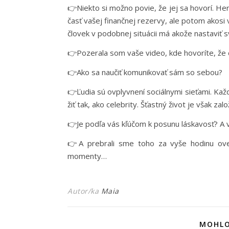
👉Niekto si možno povie, že jej sa hovorí. Her
časť vašej finančnej rezervy, ale potom akosi v
človek v podobnej situácii má akože nastaviť s
👉Pozerala som vaše video, kde hovoríte, že dô
👉Ako sa naučiť komunikovať sám so sebou?
👉Ľudia sú ovplyvnení sociálnymi sieťami. Každ
žiť tak, ako celebrity. Šťastný život je však za
👉Je podľa vás kľúčom k posunu láskavosť? A v
👉A prebrali sme toho za vyše hodinu ov
momenty…
Autor/ka
Maia
MOHLO