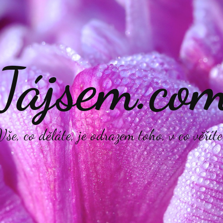
Jájsem.co
Vše, co děláte, je odrazem toho, v co věříte