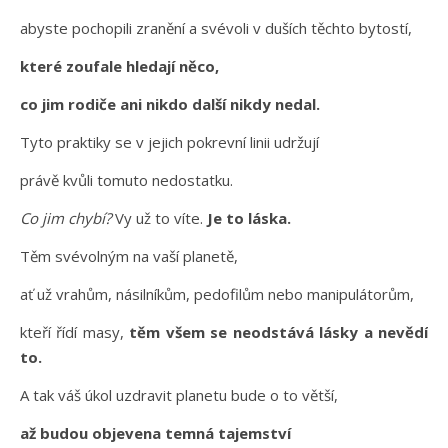
abyste pochopili zranění a svévoli v duších těchto bytostí,
které zoufale hledají něco,
co jim rodiče ani nikdo další nikdy nedal.
Tyto praktiky se v jejich pokrevní linii udržují
právě kvůli tomuto nedostatku.
Co jim chybí?
Vy už to víte.
Je to láska.
Těm svévolným na vaší planetě,
ať už vrahům, násilníkům, pedofilům nebo manipulátorům,
kteří řídí masy,
těm všem se neodstává lásky a nevědí
to.
A tak váš úkol uzdravit planetu bude o to větší,
až budou objevena temná tajemství