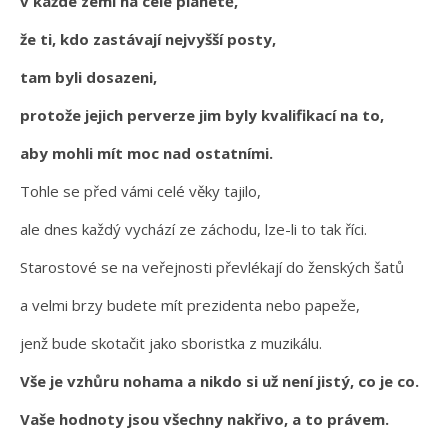
v každé zemi na celé planetě,
že ti, kdo zastávají nejvyšší posty,
tam byli dosazeni,
protože jejich perverze jim byly kvalifikací na to,
aby mohli mít moc nad ostatními.
Tohle se před vámi celé věky tajilo,
ale dnes každý vychází ze záchodu, lze-li to tak říci.
Starostové se na veřejnosti převlékají do ženských šatů
a velmi brzy budete mít prezidenta nebo papeže,
jenž bude skotačit jako sboristka z muzikálu.
Vše je vzhůru nohama a nikdo si už není jistý, co je co.
Vaše hodnoty jsou všechny nakřivo, a to právem.