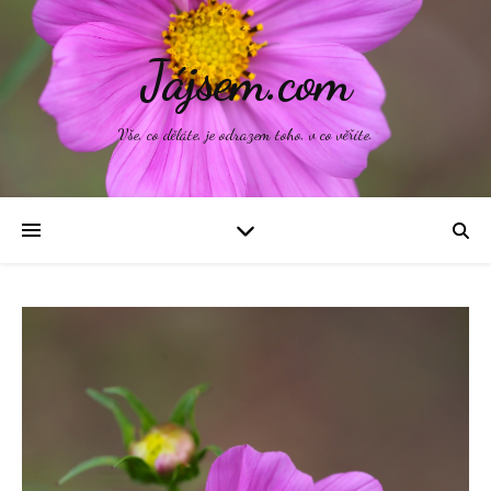
Jájsem.com
Vše, co děláte, je odrazem toho, v co věříte.