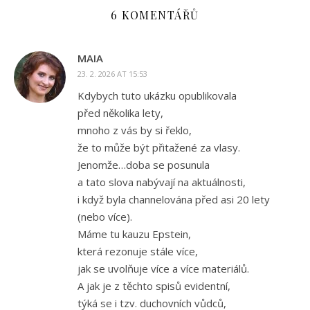
6 KOMENTÁŘŮ
MAIA
23. 2. 2026 AT 15:53
Kdybych tuto ukázku opublikovala
před několika lety,
mnoho z vás by si řeklo,
že to může být přitažené za vlasy.
Jenomže…doba se posunula
a tato slova nabývají na aktuálnosti,
i když byla channelována před asi 20 lety
(nebo více).
Máme tu kauzu Epstein,
která rezonuje stále více,
jak se uvolňuje více a více materiálů.
A jak je z těchto spisů evidentní,
týká se i tzv. duchovních vůdců,