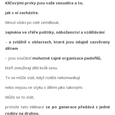
Klíčovými prvky jsou vaše sexualita a to,
jak s ní zacházíte.
Mnozí vůdci po celé zeměkouli,
zejména ve sféře politiky, náboženství a vzdělávání
–
a zvláště v oblastech, které jsou údajně zasvěceny
dětem
– jsou součástí
mohutné tajné organizace pedofilů,
kteří zneužívají děti kvůli sexu.
To se může stát, když rodiče nekomunikují
nebo nejsou ve styku s dětmi jako takovými.
Může se to stát,
protože tato inklinace
se po generace předává z jedné
rodiny na druhou.