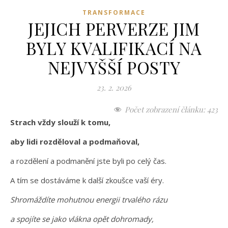
TRANSFORMACE
JEJICH PERVERZE JIM
BYLY KVALIFIKACÍ NA
NEJVYŠŠÍ POSTY
23. 2. 2026
Počet zobrazení článku:
423
Strach vždy slouží k tomu,
aby lidi rozděloval a podmaňoval,
a rozdělení a podmanění jste byli po celý čas.
A tím se dostáváme k další zkoušce vaší éry.
Shromáždíte mohutnou energii trvalého rázu
a spojíte se jako vlákna opět dohromady,