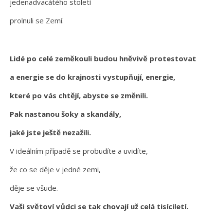
jedenadvacátého století
prolnuli se Zemí.
Lidé po celé zeměkouli budou hněvivě protestovat
a energie se do krajnosti vystupňují, energie,
které po vás chtějí, abyste se změnili.
Pak nastanou šoky a skandály,
jaké jste ještě nezažili.
V ideálním případě se probudíte a uvidíte,
že co se děje v jedné zemi,
děje se všude.
Vaši světoví vůdci se tak chovají už celá tisíciletí.