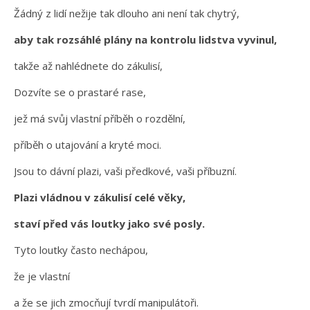
Žádný z lidí nežije tak dlouho ani není tak chytrý,
aby tak rozsáhlé plány na kontrolu lidstva vyvinul,
takže až nahlédnete do zákulisí,
Dozvíte se o prastaré rase,
jež má svůj vlastní příběh o rozdělní,
příběh o utajování a kryté moci.
Jsou to dávní plazi, vaši předkové, vaši příbuzní.
Plazi vládnou v zákulisí celé věky,
staví před vás loutky jako své posly.
Tyto loutky často nechápou,
že je vlastní
a že se jich zmocňují tvrdí manipulátoři.