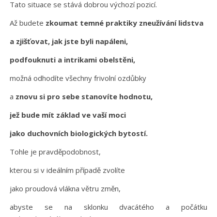
Tato situace se stává dobrou výchozí pozicí.
Až budete
zkoumat temné praktiky zneužívání lidstva
a zjišťovat, jak jste byli napáleni,
podfouknuti a intrikami obelstěni,
možná odhodíte všechny frivolní ozdůbky
a
znovu si pro sebe stanovíte hodnotu,
jež bude mít základ ve vaší moci
jako duchovních biologických bytostí.
Tohle je pravděpodobnost,
kterou si v ideálním případě zvolíte
jako proudová vlákna větru změn,
abyste se na sklonku dvacátého a počátku