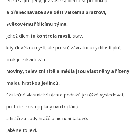
Pijete a jíte jedy, jež vaše společnost produkuje
a přenecháváte své děti Velkému bratrovi,
Světovému řídícímu týmu,
jehož cílem
je kontrola mysli,
stav,
kdy člověk nemyslí, ale prostě závratnou rychlostí plní,
jinak je zlikvidován.
Noviny, televizní sítě a média jsou vlastněny a řízeny
malou hrstkou jedinců.
Skutečné vlastnictví těchto podniků je těžké vysledovat,
protože existují plány uvnitř plánů
a hráči za zády hráčů a nic není takové,
jaké se to jeví.