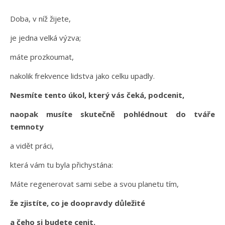
Doba, v níž žijete,
je jedna velká výzva;
máte prozkoumat,
nakolik frekvence lidstva jako celku upadly.
Nesmíte tento úkol, který vás čeká, podcenit,
naopak musíte skutečně pohlédnout do tváře
temnoty
a vidět práci,
která vám tu byla přichystána:
Máte regenerovat sami sebe a svou planetu tím,
že zjistíte, co je doopravdy důležité
a čeho si budete cenit.