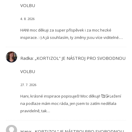
VOLBU
4. 8. 2026
HANI moc děkuji za super příspěvek i za moc hezké
inspirace. :-) A já souhlasím, ty změny jsou více viditelné.…
Radka
:
„KORTIZOL“ JE NÁSTROJ PRO SVOBODNOU
VOLBU
27. 7. 2026
Hani, krásné inspirace popisuješ! Moc děkuji! 🥰😘 Ležení
na podlaze mám moc ráda, jen jsem to zatím nedělala
pravidelně, tak…
Hana
:
„KORTIZOL“ JE NÁSTROJ PRO SVOBODNOU