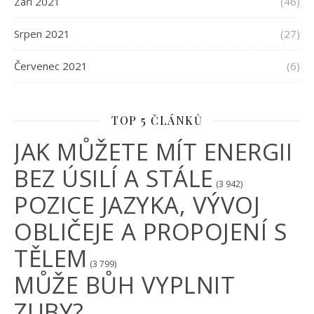
Září 2021
(46)
Srpen 2021
(27)
Červenec 2021
(6)
TOP 5 ČLÁNKŮ
JAK MŮŽETE MÍT ENERGII
BEZ ÚSILÍ A STÁLE
(3 942)
POZICE JAZYKA, VÝVOJ
OBLIČEJE A PROPOJENÍ S
TĚLEM
(3 799)
MŮŽE BŮH VYPLNIT
ZUBY?