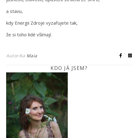
a stavu,
kdy Energii Zdroje vyzařujete tak,
že si toho lidé všímají.
Autor/ka
Maia
KDO JÁ JSEM?