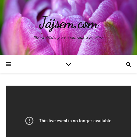
Jájsem.com
Vše, co děláte, je odrazem toho, v co věříte.