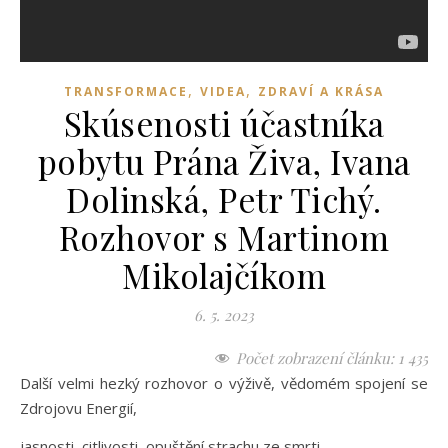
,
,
TRANSFORMACE
VIDEA
ZDRAVÍ A KRÁSA
Skúsenosti účastníka
pobytu Prána Živa, Ivana
Dolinská, Petr Tichý.
Rozhovor s Martinom
Mikolajčíkom
6. 5. 2023
Počet zobrazení článku:
1 435
Další velmi hezký rozhovor o výživě, vědomém spojení se
Zdrojovu Energií,
jasnosti, citlivosti, opuštění strachu ze smrti,