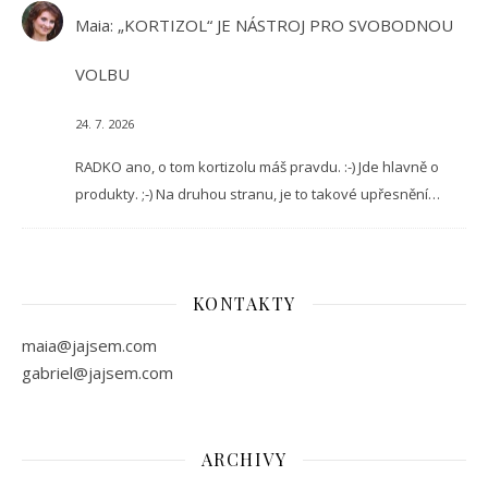
Maia
:
„KORTIZOL“ JE NÁSTROJ PRO SVOBODNOU
VOLBU
24. 7. 2026
RADKO ano, o tom kortizolu máš pravdu. :-) Jde hlavně o
produkty. ;-) Na druhou stranu, je to takové upřesnění…
KONTAKTY
maia@jajsem.com
gabriel@jajsem.com
ARCHIVY