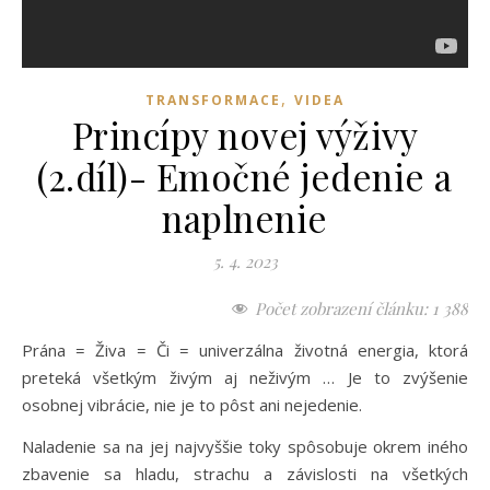
,
TRANSFORMACE
VIDEA
Princípy novej výživy
(2.díl)- Emočné jedenie a
naplnenie
5. 4. 2023
Počet zobrazení článku:
1 388
Prána = Živa = Či = univerzálna životná energia, ktorá
preteká všetkým živým aj neživým … Je to zvýšenie
osobnej vibrácie, nie je to pôst ani nejedenie.
Naladenie sa na jej najvyššie toky spôsobuje okrem iného
zbavenie sa hladu, strachu a závislosti na všetkých