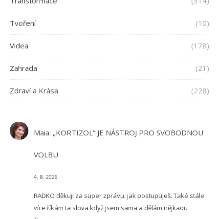
Transformace
(314)
Tvoření
(10)
Videa
(178)
Zahrada
(21)
Zdraví a Krása
(228)
Maia
:
„KORTIZOL“ JE NÁSTROJ PRO SVOBODNOU
VOLBU
4. 8. 2026
RADKO děkuji za super zprávu, jak postupuješ. Také stále
více říkám ta slova když jsem sama a dělám nějkaou