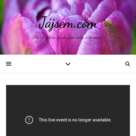
Jájsem.com
Vše, co děláte, je odrazem toho, v co věříte.