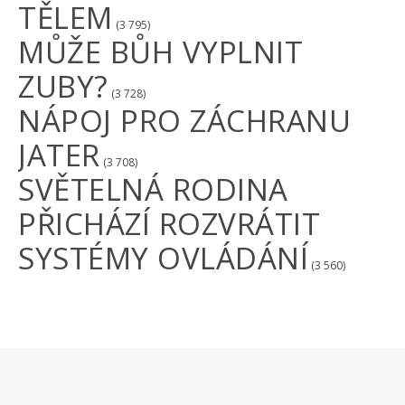
TĚLEM
(3 795)
MŮŽE BŮH VYPLNIT
ZUBY?
(3 728)
NÁPOJ PRO ZÁCHRANU
JATER
(3 708)
SVĚTELNÁ RODINA
PŘICHÁZÍ ROZVRÁTIT
SYSTÉMY OVLÁDÁNÍ
(3 560)