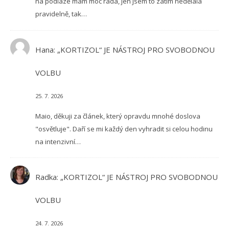
na podlaze mám moc ráda, jen jsem to zatím nedělala
pravidelně, tak…
Hana
:
„KORTIZOL“ JE NÁSTROJ PRO SVOBODNOU
VOLBU
25. 7. 2026
Maio, děkuji za článek, který opravdu mnohé doslova
"osvětluje". Daří se mi každý den vyhradit si celou hodinu
na intenzivní…
Radka
:
„KORTIZOL“ JE NÁSTROJ PRO SVOBODNOU
VOLBU
24. 7. 2026