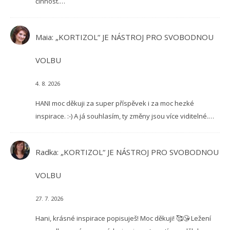
činnost.…
Maia
:
„KORTIZOL“ JE NÁSTROJ PRO SVOBODNOU
VOLBU
4. 8. 2026
HANI moc děkuji za super příspěvek i za moc hezké
inspirace. :-) A já souhlasím, ty změny jsou více viditelné.…
Radka
:
„KORTIZOL“ JE NÁSTROJ PRO SVOBODNOU
VOLBU
27. 7. 2026
Hani, krásné inspirace popisuješ! Moc děkuji! 🥰😘 Ležení