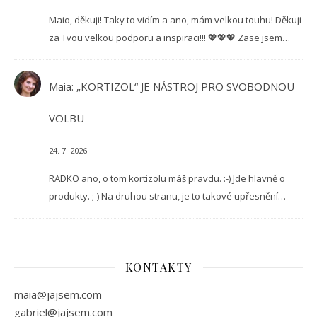
Maio, děkuji! Taky to vidím a ano, mám velkou touhu! Děkuji
za Tvou velkou podporu a inspiraci!!! 💖💖💖 Zase jsem…
Maia
:
„KORTIZOL“ JE NÁSTROJ PRO SVOBODNOU
VOLBU
24. 7. 2026
RADKO ano, o tom kortizolu máš pravdu. :-) Jde hlavně o
produkty. ;-) Na druhou stranu, je to takové upřesnění…
KONTAKTY
maia@jajsem.com
gabriel@jajsem.com