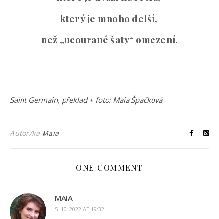
který je mnoho delší,
než „ucourané šaty“ omezení.
Saint Germain, překlad + foto: Maia Špačková
Autor/ka
Maia
ONE COMMENT
MAIA
5. 10. 2022 AT 19:32