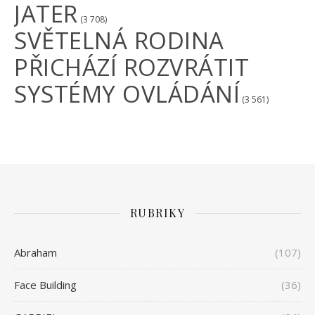
JATER
(3 708)
SVĚTELNÁ RODINA
PŘICHÁZÍ ROZVRÁTIT
SYSTÉMY OVLÁDÁNÍ
(3 561)
RUBRIKY
Abraham
(107)
Face Building
(36)