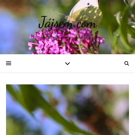
Jájsem.com
Vše, co děláte, je odrazem toho, v co věříte.