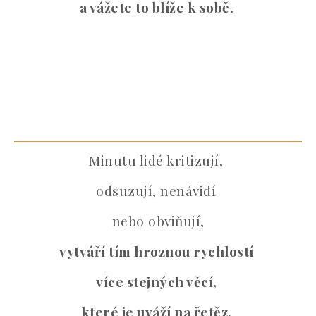
a vážete to blíže k sobě.
Minutu lidé kritizují,
odsuzují, nenávidí
nebo obviňují,
vytváří tím hroznou rychlostí
více stejných věcí,
které je uváží na řetěz,