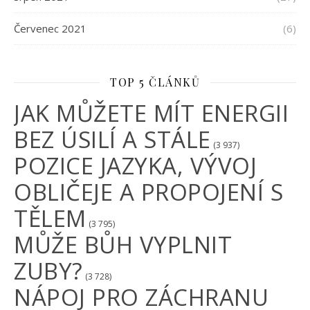
Červenec 2021
(6)
TOP 5 ČLÁNKŮ
JAK MŮŽETE MÍT ENERGII
BEZ ÚSILÍ A STÁLE
(3 937)
POZICE JAZYKA, VÝVOJ
OBLIČEJE A PROPOJENÍ S
TĚLEM
(3 795)
MŮŽE BŮH VYPLNIT
ZUBY?
(3 728)
NÁPOJ PRO ZÁCHRANU