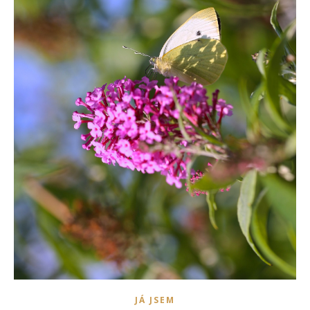
JÁ JSEM