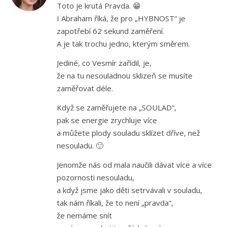
Toto je krutá Pravda. 😁
I Abraham říká, že pro „HYBNOST“ je
zapotřebí 62 sekund zaměření.
A je tak trochu jedno, kterým směrem.
Jediné, co Vesmír zařídil, je,
že na tu nesouladnou sklizeň se musíte
zaměřovat déle.
Když se zaměřujete na „SOULAD“,
pak se energie zrychluje více
a můžete plody souladu sklízet dříve, než
nesouladu. 🙂
Jenomže nás od mala naučili dávat více a více
pozornosti nesouladu,
a když jsme jako děti setrvávali v souladu,
tak nám říkali, že to není „pravda“,
že nemáme snít