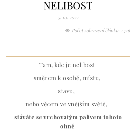
NELIBOST
5. 10. 2022
Počet zobrazení článku:
1 716
Tam, kde je nelibost
směrem k osobě, místu,
stavu,
nebo věcem ve vnějším světě,
stáváte se vrchovatým palivem tohoto
ohně