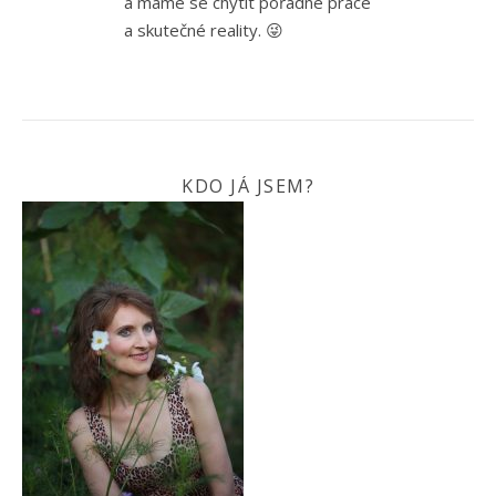
a máme se chytit pořádné práce
a skutečné reality. 😜
KDO JÁ JSEM?