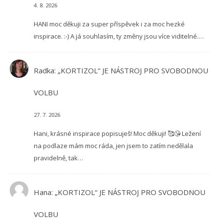
4. 8. 2026
HANI moc děkuji za super příspěvek i za moc hezké
inspirace. :-) A já souhlasím, ty změny jsou více viditelné.…
Radka
:
„KORTIZOL“ JE NÁSTROJ PRO SVOBODNOU
VOLBU
27. 7. 2026
Hani, krásné inspirace popisuješ! Moc děkuji! 🥰😘 Ležení
na podlaze mám moc ráda, jen jsem to zatím nedělala
pravidelně, tak…
Hana
:
„KORTIZOL“ JE NÁSTROJ PRO SVOBODNOU
VOLBU