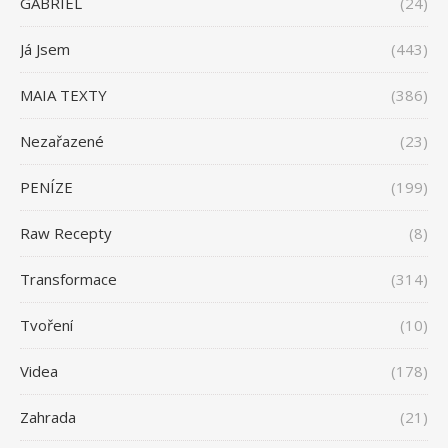
GABRIEL
(24)
Já Jsem
(443)
MAIA TEXTY
(386)
Nezařazené
(23)
PENÍZE
(199)
Raw Recepty
(8)
Transformace
(314)
Tvoření
(10)
Videa
(178)
Zahrada
(21)